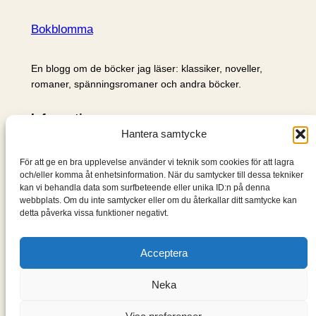
Bokblomma
En blogg om de böcker jag läser: klassiker, noveller,
romaner, spänningsromaner och andra böcker.
Information
Hantera samtycke
Cookie- och integritetspolicy
Om mig & om bloggen
För att ge en bra upplevelse använder vi teknik som cookies för att lagra
S
och/eller komma åt enhetsinformation. När du samtycker till dessa tekniker
kan vi behandla data som surfbeteende eller unika ID:n på denna
ö
webbplats. Om du inte samtycker eller om du återkallar ditt samtycke kan
k
detta påverka vissa funktioner negativt.
Acceptera
Neka