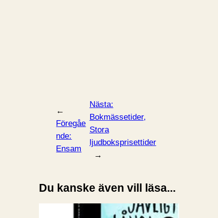
Nästa:
←
Bokmässetider,
Föregåe
Stora
nde:
ljudboksprisettider
Ensam
→
Du kanske även vill läsa...