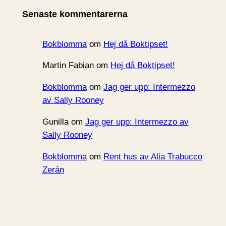
i
Senaste kommentarerna
v
Bokblomma
om
Hej då Boktipset!
Martin Fabian
om
Hej då Boktipset!
Bokblomma
om
Jag ger upp: Intermezzo
av Sally Rooney
Gunilla
om
Jag ger upp: Intermezzo av
Sally Rooney
Bokblomma
om
Rent hus av Alia Trabucco
Zerán