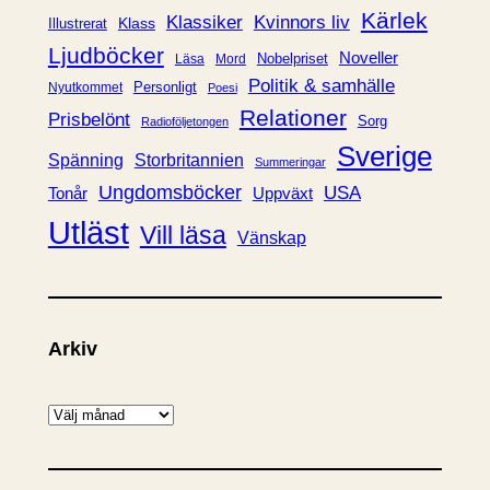
r
Kärlek
Klassiker
Kvinnors liv
Klass
Illustrerat
Ljudböcker
Noveller
Nobelpriset
Läsa
Mord
Politik & samhälle
Personligt
Nyutkommet
Poesi
Relationer
Prisbelönt
Sorg
Radioföljetongen
Sverige
Spänning
Storbritannien
Summeringar
Ungdomsböcker
USA
Uppväxt
Tonår
Utläst
Vill läsa
Vänskap
Arkiv
A
r
k