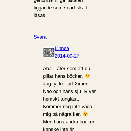
genomskinliga rättikan
liggande som snart skall
läsas.
Svara
Linnea
2014-09-27
Aha. Låter som att du
gillar hans böcker.
Jag tycker att Ximen
Nao och hans sju liv var
hemskt tungläst.
Kommer nog inte våga
mig på några fler.
Men hans andra böcker
kanske inte är