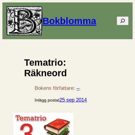
Bokblomma
Sök
Tematrio:
Räkneord
Bokens författare:
–
.
25 sep 2014
Inlägg postat