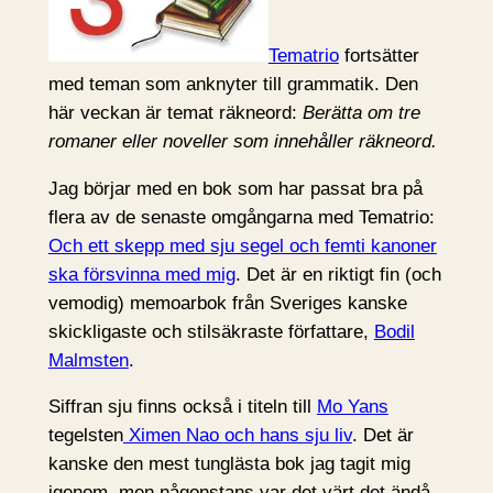
Tematrio
fortsätter
med teman som anknyter till grammatik. Den
här veckan är temat räkneord:
Berätta om tre
romaner eller noveller som innehåller räkneord.
Jag börjar med en bok som har passat bra på
flera av de senaste omgångarna med Tematrio:
Och ett skepp med sju segel och femti kanoner
ska försvinna med mig
. Det är en riktigt fin (och
vemodig) memoarbok från Sveriges kanske
skickligaste och stilsäkraste författare,
Bodil
Malmsten
.
Siffran sju finns också i titeln till
Mo Yans
tegelsten
Ximen Nao och hans sju liv
. Det är
kanske den mest tunglästa bok jag tagit mig
igenom, men någonstans var det värt det ändå.