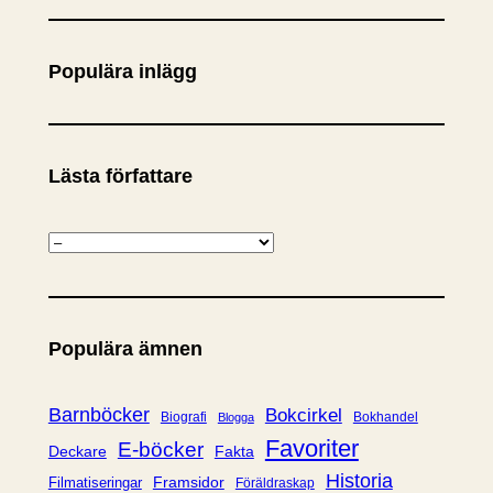
k
Populära inlägg
Lästa författare
K
a
t
e
Populära ämnen
g
o
r
Barnböcker
Bokcirkel
Biografi
Bokhandel
Blogga
i
Favoriter
E-böcker
Deckare
Fakta
e
Historia
Framsidor
Filmatiseringar
Föräldraskap