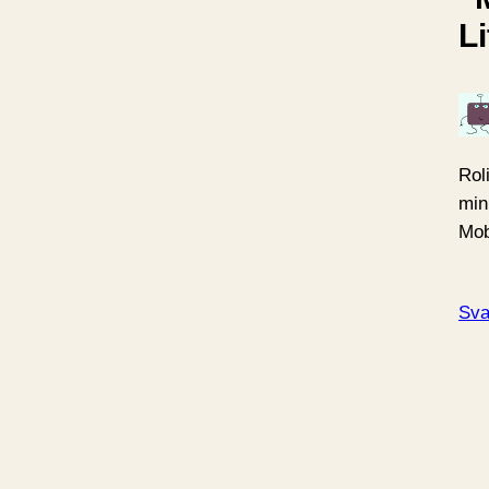
Li
Rol
min 
Mob
Sva