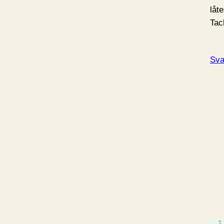
låte
Tac
Sva