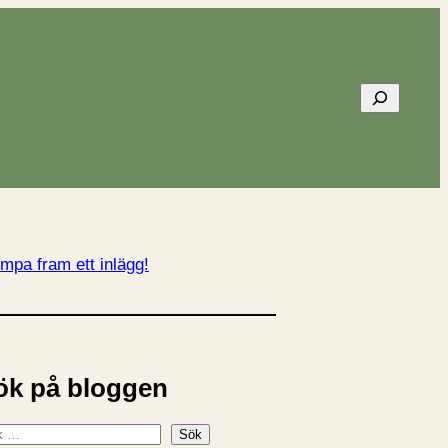
Sök
mpa fram ett inlägg!
ök på bloggen
Sök