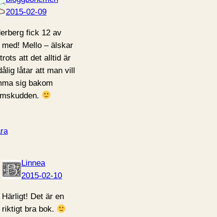
2015-02-09
erberg fick 12 av
 med! Mello – älskar
trots att det alltid är
ålig låtar att man vill
ma sig bakom
ämskudden.
ra
Linnea
2015-02-10
Härligt! Det är en
riktigt bra bok.