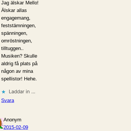
Jag älskar Mello!
Älskar allas
engagemang,
feststämningen,
spänningen,
omröstningen,
tilltuggen..
Musiken? Skulle
aldrig få plats på
någon av mina
spellistor! Hehe.
Laddar in …
Svara
Anonym
2015-02-09