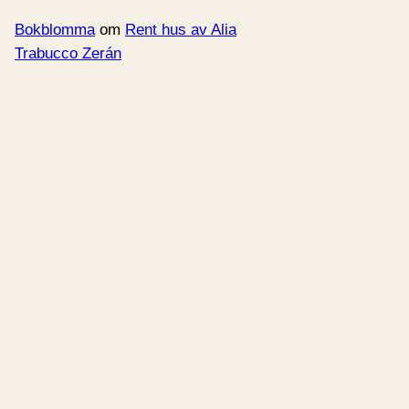
Bokblomma
om
Rent hus av Alia
Trabucco Zerán