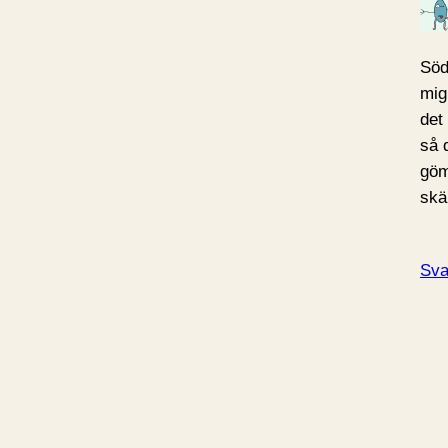
Söd
mig
det 
så d
göm
sk
Sva