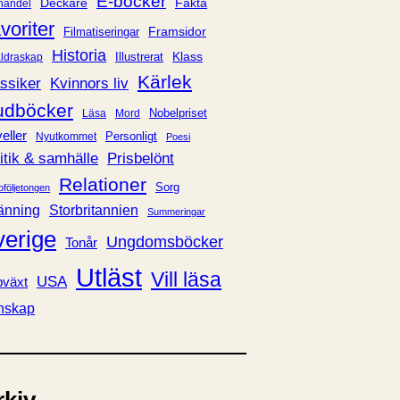
E-böcker
Deckare
Fakta
handel
voriter
Framsidor
Filmatiseringar
Historia
Klass
ldraskap
Illustrerat
Kärlek
ssiker
Kvinnors liv
udböcker
Nobelpriset
Läsa
Mord
eller
Personligt
Nyutkommet
Poesi
itik & samhälle
Prisbelönt
Relationer
Sorg
oföljetongen
änning
Storbritannien
Summeringar
verige
Ungdomsböcker
Tonår
Utläst
Vill läsa
USA
växt
nskap