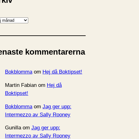
rkiv
enaste kommentarerna
Bokblomma
om
Hej då Boktipset!
Martin Fabian
om
Hej då
Boktipset!
Bokblomma
om
Jag ger upp:
Intermezzo av Sally Rooney
Gunilla
om
Jag ger upp:
Intermezzo av Sally Rooney