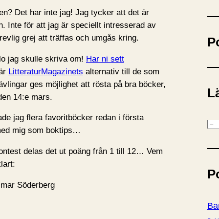
ö
en? Det har inte jag! Jag tycker att det är
k
 Inte för att jag är speciellt intresserad av
revlig grej att träffas och umgås kring.
P
lo jag skulle skriva om!
Har ni sett
 är
LitteraturMagazinets
alternativ till de som
ltävlingar ges möjlighet att rösta på bra böcker,
Lä
 den 14:e mars.
ade jag flera favoritböcker redan i första
K
 med mig som boktips…
a
t
ntest delas det ut poäng från 1 till 12… Vem
e
lart:
P
g
o
r
Ba
i