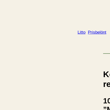
Litto
Prisbelönt
K
r
10
”