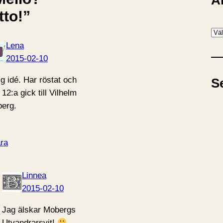
A
tto!”
A
r
Lena
k
2015-02-10
i
ig idé. Har röstat och
S
v
12:a gick till Vilhelm
erg.
ra
Linnea
2015-02-10
Jag älskar Mobergs
Utvandrarsvit!