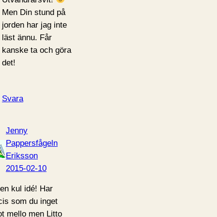
Men Din stund på
jorden har jag inte
läst ännu. Får
kanske ta och göra
det!
Svara
Jenny
Pappersfågeln
Eriksson
2015-02-10
ken kul idé! Har
cis som du inget
t mello men Litto