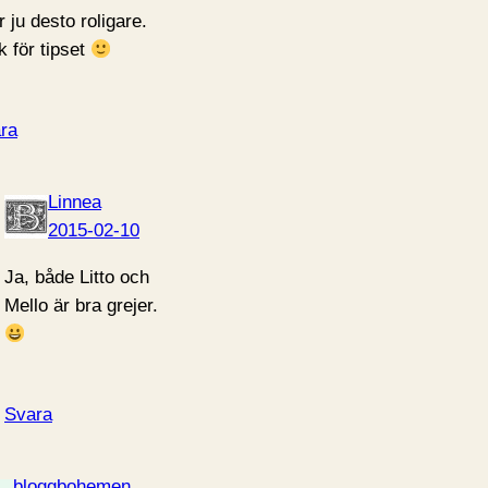
r ju desto roligare.
k för tipset
ra
Linnea
2015-02-10
Ja, både Litto och
Mello är bra grejer.
Svara
bloggbohemen