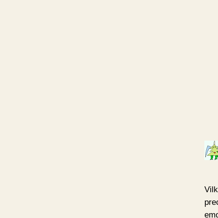
Vil
pre
emo