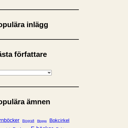
opulära inlägg
sta författare
opulära ämnen
rnböcker
Bokcirkel
Biografi
Blogga