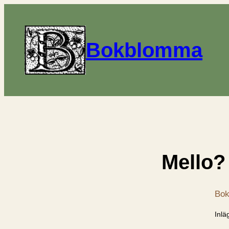
Bokblomma
Mello? 
Bok
Inlä