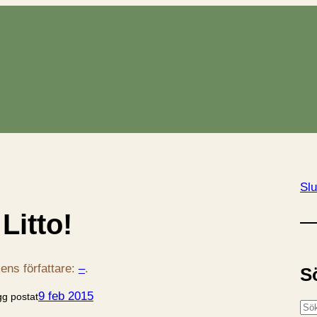
Slu
Litto!
ens författare:
–
.
S
9 feb 2015
gg postat
S