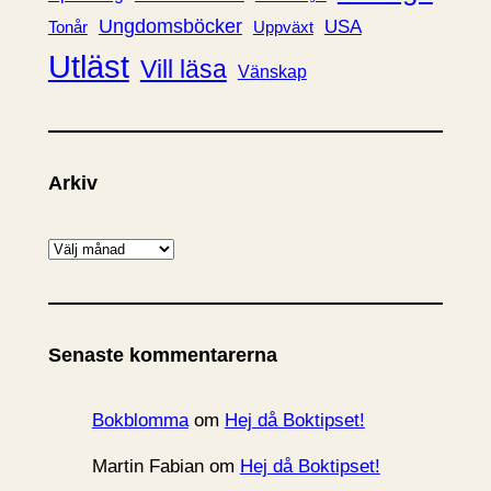
Ungdomsböcker
USA
Uppväxt
Tonår
Utläst
Vill läsa
Vänskap
Arkiv
A
r
k
i
Senaste kommentarerna
v
Bokblomma
om
Hej då Boktipset!
Martin Fabian
om
Hej då Boktipset!