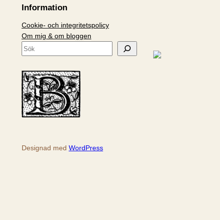
Information
Cookie- och integritetspolicy
Om mig & om bloggen
S
ö
k
Designad med
WordPress