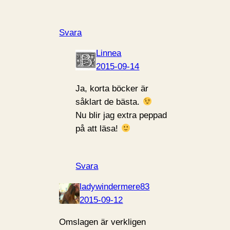
Svara
Linnea
2015-09-14
Ja, korta böcker är
såklart de bästa.
Nu blir jag extra peppad
på att läsa!
Svara
ladywindermere83
2015-09-12
Omslagen är verkligen