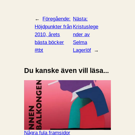
←
Föregående:
Nästa:
Höjdpunkter från
Kristuslege
2010, årets
nder av
bästa böcker
Selma
#tbt
Lagerlöf
→
Du kanske även vill läsa...
Några fula framsidor