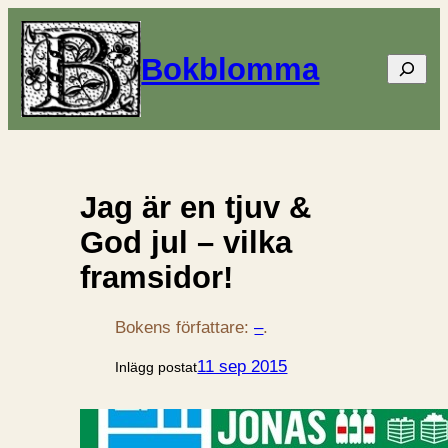
Bokblomma
Sök
Jag är en tjuv &
God jul – vilka
framsidor!
Bokens författare:
–
.
11 sep 2015
Inlägg postat