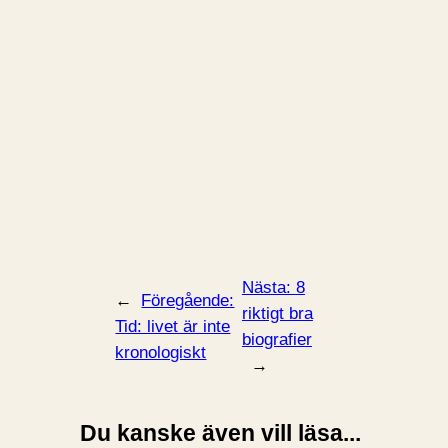
Nästa:
8
←
Föregående:
riktigt bra
Tid: livet är inte
biografier
kronologiskt
→
Du kanske även vill läsa...