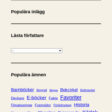
k
Populära inlägg
Lästa författare
K
a
t
e
Populära ämnen
g
o
r
Barnböcker
Bokcirkel
Biografi
Bokhandel
Blogga
i
Favoriter
E-böcker
Deckare
Fakta
e
Historia
Framsidor
Filmatiseringar
Föräldraskap
r