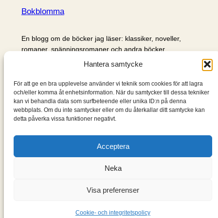
Bokblomma
En blogg om de böcker jag läser: klassiker, noveller,
romaner, spänningsromaner och andra böcker.
Hantera samtycke
Information
För att ge en bra upplevelse använder vi teknik som cookies för att lagra
Cookie- och integritetspolicy
och/eller komma åt enhetsinformation. När du samtycker till dessa tekniker
Om mig & om bloggen
kan vi behandla data som surfbeteende eller unika ID:n på denna
webbplats. Om du inte samtycker eller om du återkallar ditt samtycke kan
S
detta påverka vissa funktioner negativt.
ö
k
Acceptera
Neka
Visa preferenser
Designad med
WordPress
Cookie- och integritetspolicy