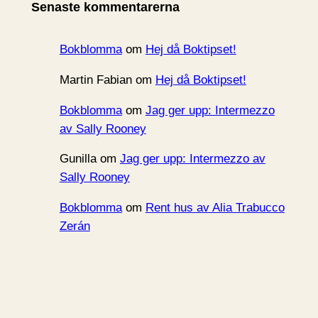
Senaste kommentarerna
v
Bokblomma
om
Hej då Boktipset!
Martin Fabian
om
Hej då Boktipset!
Bokblomma
om
Jag ger upp: Intermezzo
av Sally Rooney
Gunilla
om
Jag ger upp: Intermezzo av
Sally Rooney
Bokblomma
om
Rent hus av Alia Trabucco
Zerán