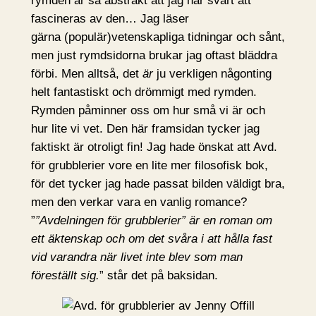
rymden är så abstrakt att jag har svårt att
fascineras av den… Jag läser
gärna (populär)vetenskapliga tidningar och sånt,
men just rymdsidorna brukar jag oftast bläddra
förbi. Men alltså, det
är
ju verkligen någonting
helt fantastiskt och drömmigt med rymden.
Rymden påminner oss om hur små vi är och
hur lite vi vet. Den här framsidan tycker jag
faktiskt är otroligt fin! Jag hade önskat att Avd.
för grubblerier vore en lite mer filosofisk bok,
för det tycker jag hade passat bilden väldigt bra,
men den verkar vara en vanlig romance?
”
”Avdelningen för grubblerier” är en roman om
ett äktenskap och om det svåra i att hålla fast
vid varandra när livet inte blev som man
föreställt sig.
” står det på baksidan.