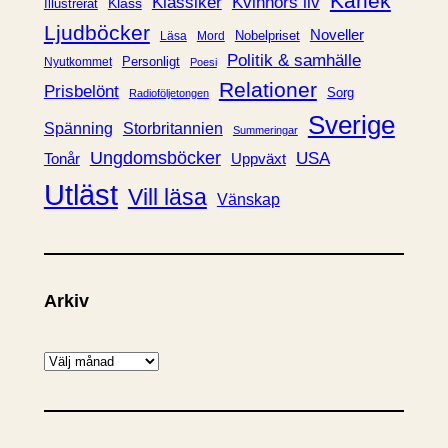
Kärlek
Klassiker
Kvinnors liv
Klass
Illustrerat
Ljudböcker
Noveller
Nobelpriset
Läsa
Mord
Politik & samhälle
Personligt
Nyutkommet
Poesi
Relationer
Prisbelönt
Sorg
Radioföljetongen
Sverige
Spänning
Storbritannien
Summeringar
Ungdomsböcker
USA
Uppväxt
Tonår
Utläst
Vill läsa
Vänskap
Arkiv
A
r
k
i