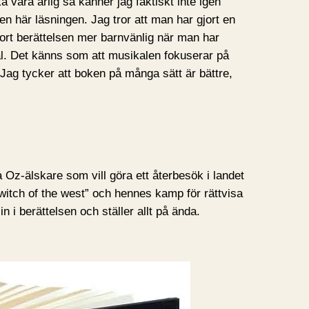
 vara ärlig så känner jag faktiskt inte igen
n här läsningen. Jag tror att man har gjort en
ort berättelsen mer barnvänlig när man har
al. Det känns som att musikalen fokuserar på
Jag tycker att boken på många sätt är bättre,
Oz-älskare som vill göra ett återbesök i landet
witch of the west” och hennes kamp för rättvisa
n i berättelsen och ställer allt på ända.