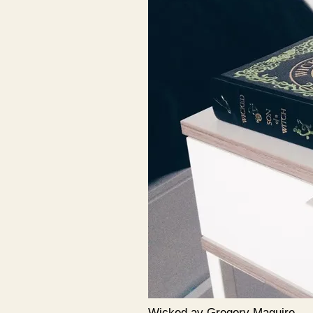
Wicked av Gregory Maguire