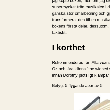
jag köpte boken, men om jag ska
supermycket från musikalen i de
ganska stor omarbetning och gj
transformerat den till en musik
bokens första delar, dessutom. 
faktiskt.
I korthet
Rekommenderas för: Alla vuxna 
Oz och lära känna ”the wiched 
innan Dorothy plötsligt klampar i
Betyg: 5 flygande apor av 5.