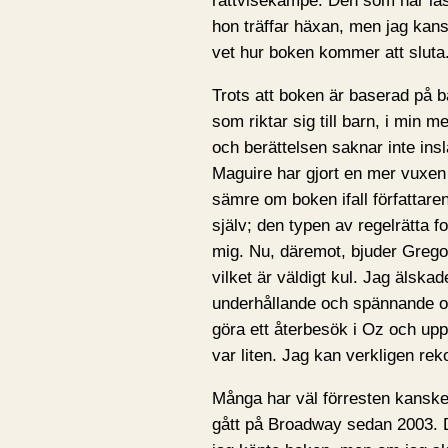
rättvisekämpe. Den som har lä
hon träffar häxan, men jag kans
vet hur boken kommer att sluta
Trots att boken är baserad på 
som riktar sig till barn, i min 
och berättelsen saknar inte insla
Maguire har gjort en mer vuxen
sämre om boken ifall författare
själv; den typen av regelrätta f
mig. Nu, däremot, bjuder Gregor
vilket är väldigt kul. Jag älska
underhållande och spännande och 
göra ett återbesök i Oz och upp
var liten. Jag kan verkligen re
Många har väl förresten kanske
gått på Broadway sedan 2003. D