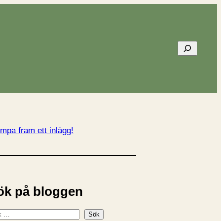
Sök
mpa fram ett inlägg!
ök på bloggen
Sök