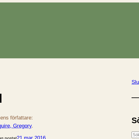
Slu
d
ens författare:
S
uire, Gregory
.
S
21 mar 2016
gg postat