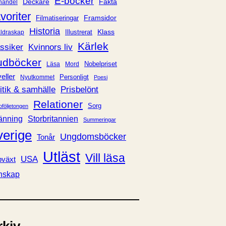
E-böcker
Deckare
Fakta
handel
voriter
Framsidor
Filmatiseringar
Historia
Klass
ldraskap
Illustrerat
Kärlek
ssiker
Kvinnors liv
udböcker
Nobelpriset
Läsa
Mord
eller
Personligt
Nyutkommet
Poesi
itik & samhälle
Prisbelönt
Relationer
Sorg
oföljetongen
änning
Storbritannien
Summeringar
verige
Ungdomsböcker
Tonår
Utläst
Vill läsa
USA
växt
nskap