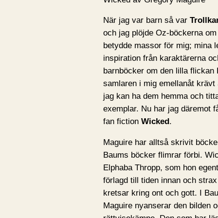
När jag var barn så var
Trollka
och jag plöjde Oz-böckerna om 
betydde massor för mig; mina l
inspiration från karaktärerna o
barnböcker om den lilla flickan
samlaren i mig emellanåt krävt 
jag kan ha dem hemma och titta 
exemplar. Nu har jag däremot f
fan fiction
Wicked
.
Maguire har alltså skrivit böck
Baums böcker flimrar förbi. Wic
Elphaba Thropp, som hon egentl
förlagd till tiden innan och str
kretsar kring ont och gott. I B
Maguire nyanserar den bilden 