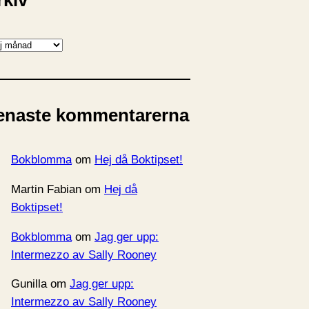
rkiv
enaste kommentarerna
Bokblomma
om
Hej då Boktipset!
Martin Fabian
om
Hej då
Boktipset!
Bokblomma
om
Jag ger upp:
Intermezzo av Sally Rooney
Gunilla
om
Jag ger upp:
Intermezzo av Sally Rooney