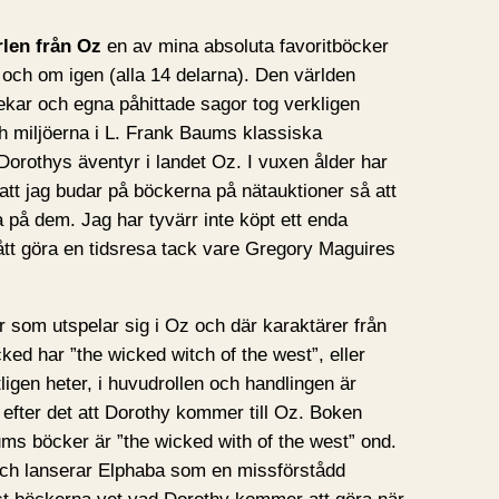
rlen från Oz
en av mina absoluta favoritböcker
och om igen (alla 14 delarna). Den världen
ekar och egna påhittade sagor tog verkligen
ch miljöerna i L. Frank Baums klassiska
 Dorothys äventyr i landet Oz. I vuxen ålder har
att jag budar på böckerna på nätauktioner så att
på dem. Jag har tyvärr inte köpt ett enda
ått göra en tidsresa tack vare Gregory Maguires
er som utspelar sig i Oz och där karaktärer från
ked har ”the wicked witch of the west”, eller
igen heter, i huvudrollen och handlingen är
ax efter det att Dorothy kommer till Oz. Boken
aums böcker är ”the wicked with of the west” ond.
och lanserar Elphaba som en missförstådd