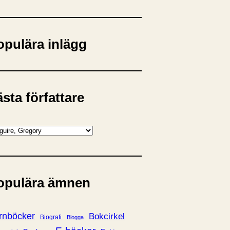
opulära inlägg
sta författare
opulära ämnen
rnböcker
Bokcirkel
Biografi
Blogga