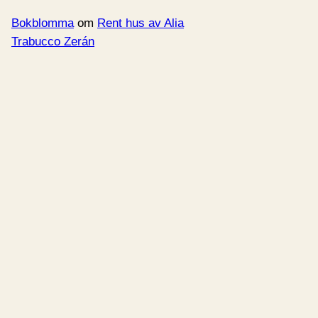
Bokblomma
om
Rent hus av Alia
Trabucco Zerán