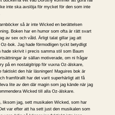
st böckerna vet vad Dorothy kommer att göra när
ke inte ska avslöja för mycket för den som inte
.
barnböcker så är inte Wicked en berättelsen
mening. Boken har en humor som ofta är rätt svart
g av sex och våld. Ärligt talat gillar jag att
 Oz-bok. Jag hade förmodligen tyckt betydligt
n hade skrivit i precis samma stil som Baum
ortsättningar är sällan motiverade, om ni frågar
y på en nostalgitripp för vuxna Oz-älskare,
de faktiskt den här läsningen! Maguires bok är
framförallt har det varit superhärligt att få
leva lite av den där magin som jag kände när jag
kommendera Wicked till alla Oz-älskare.
, liksom jag, sett musikalen Wicked, som har
et var efter att ha sett just den musikalen som