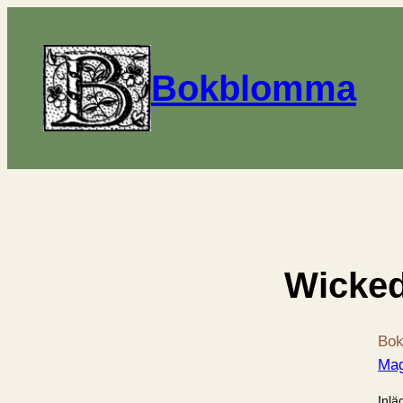
Bokblomma
Wicke
Bok
Mag
Inlä