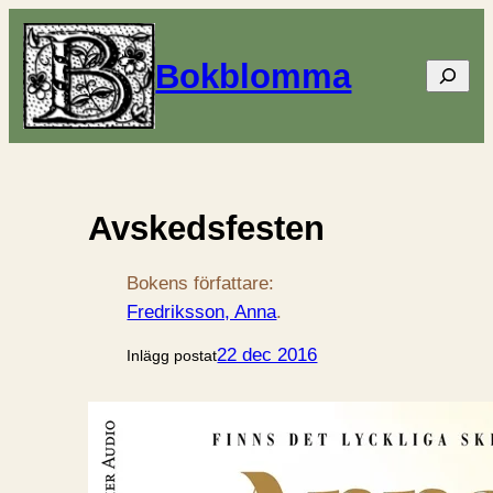
Bokblomma
Sök
Avskedsfesten
Bokens författare:
Fredriksson, Anna
.
22 dec 2016
Inlägg postat