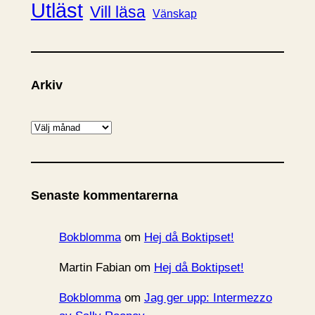
Utläst
Vill läsa
Vänskap
Arkiv
A
r
k
i
Senaste kommentarerna
v
Bokblomma
om
Hej då Boktipset!
Martin Fabian
om
Hej då Boktipset!
Bokblomma
om
Jag ger upp: Intermezzo