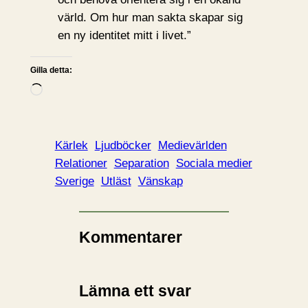
värld. Om hur man sakta skapar sig
en ny identitet mitt i livet.”
Gilla detta:
L
a
d
d
Kärlek
Ljudböcker
Medievärlden
a
Relationer
Separation
Sociala medier
r
Sverige
Utläst
Vänskap
i
n
…
Kommentarer
Lämna ett svar