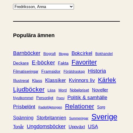
K
a
t
e
Populära ämnen
g
o
r
Barnböcker
Bokcirkel
Biografi
Bokhandel
Blogga
i
Favoriter
E-böcker
Deckare
Fakta
e
Historia
Framsidor
Filmatiseringar
Föräldraskap
r
Kärlek
Klassiker
Kvinnors liv
Klass
Illustrerat
Ljudböcker
Noveller
Nobelpriset
Läsa
Mord
Politik & samhälle
Personligt
Nyutkommet
Poesi
Relationer
Prisbelönt
Sorg
Radioföljetongen
Sverige
Spänning
Storbritannien
Summeringar
Ungdomsböcker
USA
Uppväxt
Tonår