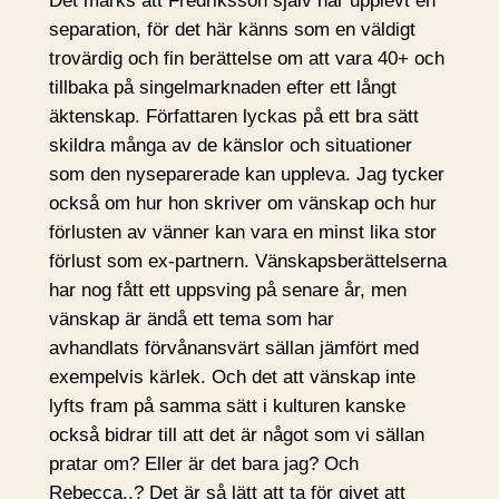
Det märks att Fredriksson själv har upplevt en
separation, för det här känns som en väldigt
trovärdig och fin berättelse om att vara 40+ och
tillbaka på singelmarknaden efter ett långt
äktenskap. Författaren lyckas på ett bra sätt
skildra många av de känslor och situationer
som den nyseparerade kan uppleva. Jag tycker
också om hur hon skriver om vänskap och hur
förlusten av vänner kan vara en minst lika stor
förlust som ex-partnern. Vänskapsberättelserna
har nog fått ett uppsving på senare år, men
vänskap är ändå ett tema som har
avhandlats förvånansvärt sällan jämfört med
exempelvis kärlek. Och det att vänskap inte
lyfts fram på samma sätt i kulturen kanske
också bidrar till att det är något som vi sällan
pratar om? Eller är det bara jag? Och
Rebecca..? Det är så lätt att ta för givet att