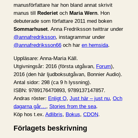
manusförfattare har hon bland annat skrivit
manus till
Rederiet
och
Maria Wern
. Hon
debuterade som författare 2011 med boken
Sommarhuset
. Anna Fredriksson twittrar under
@annafredriksson
, instagrammar under
@annafredriksson66
och har
en hemsida
.
Uppläsare: Anna-Maria Käll.
Utgivningsår: 2016 (första utgåvan,
Forum
),
2016 (den här ljudboksutgåvan, Bonnier Audio).
Antal sidor: 298 (ca 9 h lyssning).
ISBN: 9789176470893, 9789137147857.
Andras röster:
Enligt O
,
Just här – just nu
,
Och
dagarna går…
,
Stories from the sea
.
Köp hos t.ex.
Adlibris
,
Bokus
,
CDON
.
Förlagets beskrivning