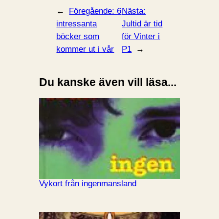
←
Föregående:
6
Nästa:
intressanta
Jultid är tid
böcker som
för Vinter i
kommer ut i vår
P1
→
Du kanske även vill läsa...
Vykort från ingenmansland