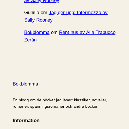
av Sally Rooney
Gunilla
om
Jag ger upp: Intermezzo av
Sally Rooney
Bokblomma
om
Rent hus av Alia Trabucco
Zerán
Bokblomma
En blogg om de böcker jag läser: klassiker, noveller,
romaner, spänningsromaner och andra böcker.
Information