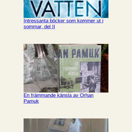
Intressanta böcker som kommer ut i
sommar, del II
En främmande känsla av Orhan
Pamuk