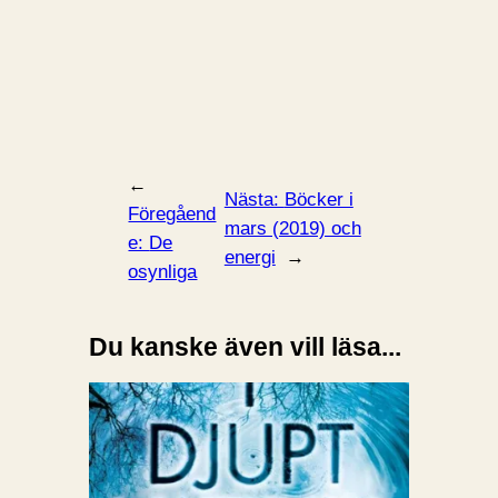
←
Nästa:
Böcker i
Föregåend
mars (2019) och
e:
De
energi
→
osynliga
Du kanske även vill läsa...