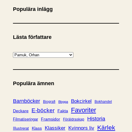
Populära inlägg
Lästa författare
K
a
t
e
Populära ämnen
g
o
r
Barnböcker
Bokcirkel
Biografi
Bokhandel
Blogga
i
Favoriter
E-böcker
Deckare
Fakta
e
Historia
Framsidor
Filmatiseringar
Föräldraskap
r
Kärlek
Klassiker
Kvinnors liv
Klass
Illustrerat