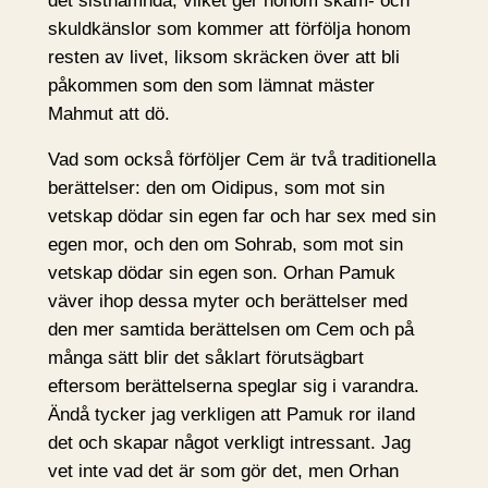
det sistnämnda, vilket ger honom skam- och
skuldkänslor som kommer att förfölja honom
resten av livet, liksom skräcken över att bli
påkommen som den som lämnat mäster
Mahmut att dö.
Vad som också förföljer Cem är två traditionella
berättelser: den om Oidipus, som mot sin
vetskap dödar sin egen far och har sex med sin
egen mor, och den om Sohrab, som mot sin
vetskap dödar sin egen son. Orhan Pamuk
väver ihop dessa myter och berättelser med
den mer samtida berättelsen om Cem och på
många sätt blir det såklart förutsägbart
eftersom berättelserna speglar sig i varandra.
Ändå tycker jag verkligen att Pamuk ror iland
det och skapar något verkligt intressant. Jag
vet inte vad det är som gör det, men Orhan