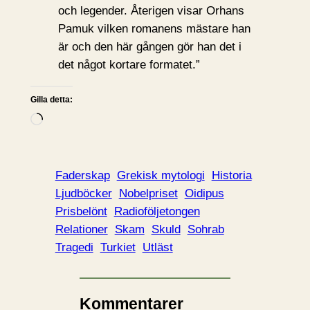
och legender. Återigen visar Orhans
Pamuk vilken romanens mästare han
är och den här gången gör han det i
det något kortare formatet.”
Gilla detta:
L
a
d
d
Faderskap
Grekisk mytologi
Historia
a
Ljudböcker
Nobelpriset
Oidipus
r
Prisbelönt
Radioföljetongen
i
Relationer
Skam
Skuld
Sohrab
n
Tragedi
Turkiet
Utläst
…
Kommentarer