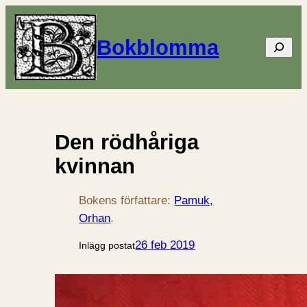
Bokblomma
Sök
Den rödhåriga
kvinnan
Bokens författare:
Pamuk,
Orhan
.
26 feb 2019
Inlägg postat