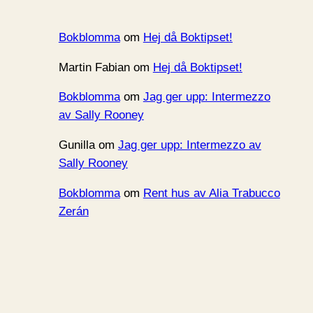
Bokblomma
om
Hej då Boktipset!
Martin Fabian
om
Hej då Boktipset!
Bokblomma
om
Jag ger upp: Intermezzo
av Sally Rooney
Gunilla
om
Jag ger upp: Intermezzo av
Sally Rooney
Bokblomma
om
Rent hus av Alia Trabucco
Zerán