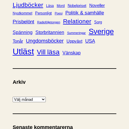
Ljudböcker
Noveller
Nobelpriset
Läsa
Mord
Politik & samhälle
Personligt
Nyutkommet
Poesi
Relationer
Prisbelönt
Sorg
Radioföljetongen
Sverige
Spänning
Storbritannien
Summeringar
Ungdomsböcker
USA
Uppväxt
Tonår
Utläst
Vill läsa
Vänskap
Arkiv
A
r
k
i
Senaste kommentarerna
v