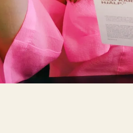
Bokblomma
om
Rent hus av Alia
Trabucco Zerán