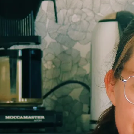
E-böcker
Deckare
Fakta
handel
voriter
Framsidor
Filmatiseringar
Historia
Klass
ldraskap
Illustrerat
Kärlek
ssiker
Kvinnors liv
udböcker
Nobelpriset
Läsa
Mord
eller
Personligt
Nyutkommet
Poesi
itik & samhälle
Prisbelönt
Relationer
Sorg
oföljetongen
änning
Storbritannien
Summeringar
verige
Ungdomsböcker
Tonår
Utläst
Vill läsa
USA
växt
nskap