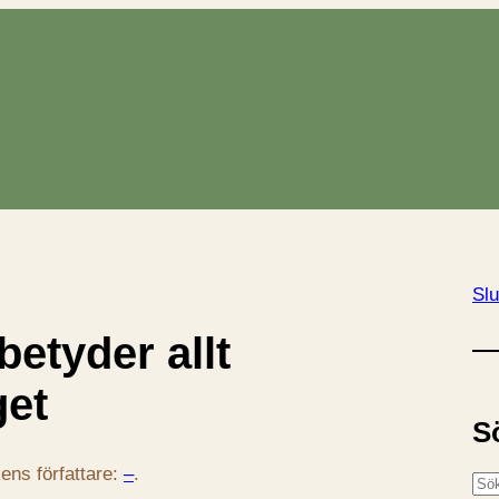
Slu
betyder allt
get
S
ens författare:
–
.
S