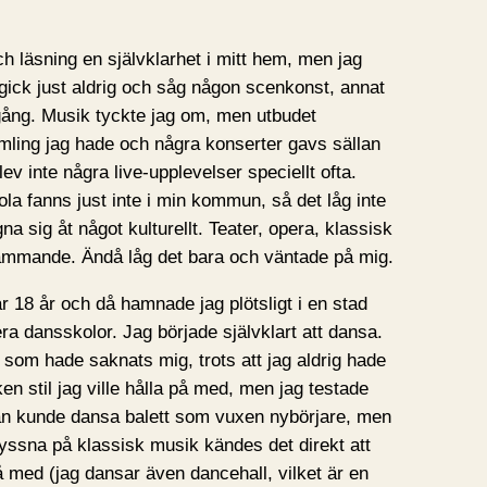
h läsning en självklarhet i mitt hem, men jag
 gick just aldrig och såg någon scenkonst, annat
ång. Musik tyckte jag om, men utbudet
amling jag hade och några konserter gavs sällan
ev inte några live-upplevelser speciellt ofta.
a fanns just inte i min kommun, så det låg inte
ägna sig åt något kulturellt. Teater, opera, klassisk
främmande. Ändå låg det bara och väntade på mig.
ar 18 år och då hamnade jag plötsligt i en stad
era dansskolor. Jag började självklart att dansa.
 som hade saknats mig, trots att jag aldrig hade
ken stil jag ville hålla på med, men jag testade
man kunde dansa balett som vuxen nybörjare, men
yssna på klassisk musik kändes det direkt att
å med (jag dansar även dancehall, vilket är en