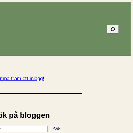
Sök
mpa fram ett inlägg!
ök på bloggen
Sök