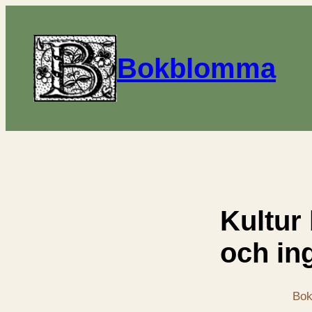
Bokblomma
Kultur 
och in
Bok