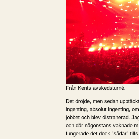
Från Kents avskedsturné.
Det dröjde, men sedan upptäckt
ingenting, absolut ingenting, o
jobbet och blev distraherad. Ja
och där någonstans vaknade mi
fungerade det dock ”sådär” til