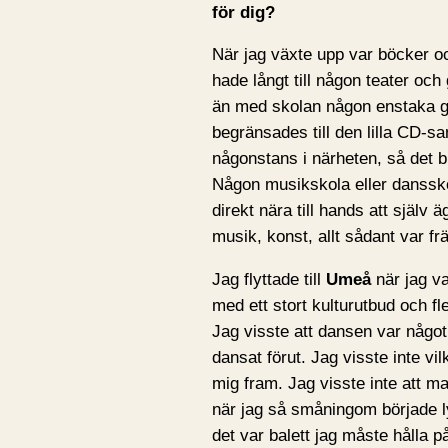
för dig?
När jag växte upp var böcker oc
hade långt till någon teater och
än med skolan någon enstaka g
begränsades till den lilla CD-s
någonstans i närheten, så det bl
Någon musikskola eller dansskol
direkt nära till hands att själv 
musik, konst, allt sådant var 
Jag flyttade till
Umeå
när jag v
med ett stort kulturutbud och fl
Jag visste att dansen var något
dansat förut. Jag visste inte vil
mig fram. Jag visste inte att 
när jag så småningom började l
det var balett jag måste hålla p