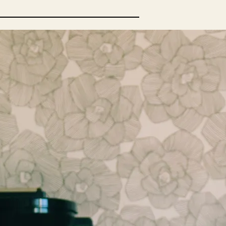
opulära inlägg
sta författare
opulära ämnen
rnböcker
Bokcirkel
Biografi
Blogga