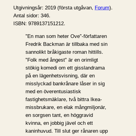
Utgivningsår: 2019 (första utgåvan,
Forum
).
Antal sidor: 346.
ISBN: 9789137151212.
”En man som heter Ove”-författaren
Fredrik Backman är tillbaka med sin
sannolikt bråkigaste roman hittills.
”Folk med ångest” är en orimligt
stökig komedi om ett gisslandrama
på en lägenhetsvisning, där en
misslyckad bankrånare låser in sig
med en överentusiastisk
fastighetsmäklare, två bittra Ikea-
missbrukare, en elak mångmiljonär,
en sorgsen tant, en höggravid
kvinna, en jobbig jävel och ett
kaninhuvud. Till slut ger rånaren upp