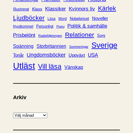
Föräldraskap
r
Kärlek
Klassiker
Kvinnors liv
Klass
Illustrerat
Ljudböcker
Noveller
Nobelpriset
Läsa
Mord
Politik & samhälle
Personligt
Nyutkommet
Poesi
Relationer
Prisbelönt
Sorg
Radioföljetongen
Sverige
Spänning
Storbritannien
Summeringar
Ungdomsböcker
USA
Uppväxt
Tonår
Utläst
Vill läsa
Vänskap
Arkiv
A
r
k