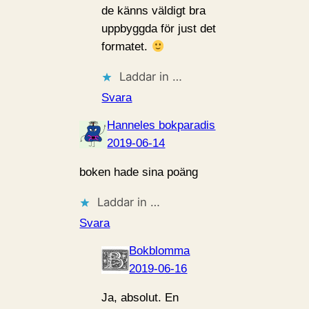
de känns väldigt bra
uppbyggda för just det
formatet.
Laddar in …
Svara
Hanneles bokparadis
2019-06-14
boken hade sina poäng
Laddar in …
Svara
Bokblomma
2019-06-16
Ja, absolut. En