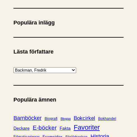
ö
k
Populära inlägg
Lästa författare
K
a
t
e
Populära ämnen
g
o
r
Barnböcker
Bokcirkel
Biografi
Bokhandel
Blogga
i
Favoriter
E-böcker
Deckare
Fakta
e
Historia
Framsidor
Filmatiseringar