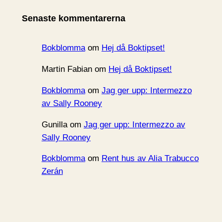
i
Senaste kommentarerna
v
Bokblomma
om
Hej då Boktipset!
Martin Fabian
om
Hej då Boktipset!
Bokblomma
om
Jag ger upp: Intermezzo
av Sally Rooney
Gunilla
om
Jag ger upp: Intermezzo av
Sally Rooney
Bokblomma
om
Rent hus av Alia Trabucco
Zerán