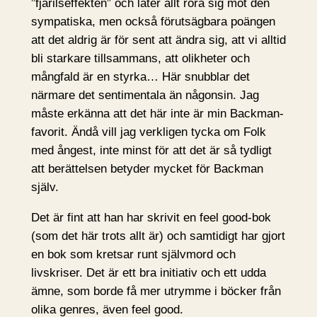
”fjärilseffekten” och låter allt röra sig mot den
sympatiska, men också förutsägbara poängen
att det aldrig är för sent att ändra sig, att vi alltid
bli starkare tillsammans, att olikheter och
mångfald är en styrka… Här snubblar det
närmare det sentimentala än någonsin. Jag
måste erkänna att det här inte är min Backman-
favorit. Ändå vill jag verkligen tycka om Folk
med ångest, inte minst för att det är så tydligt
att berättelsen betyder mycket för Backman
själv.
Det är fint att han har skrivit en feel good-bok
(som det här trots allt är) och samtidigt har gjort
en bok som kretsar runt självmord och
livskriser. Det är ett bra initiativ och ett udda
ämne, som borde få mer utrymme i böcker från
olika genres, även feel good.