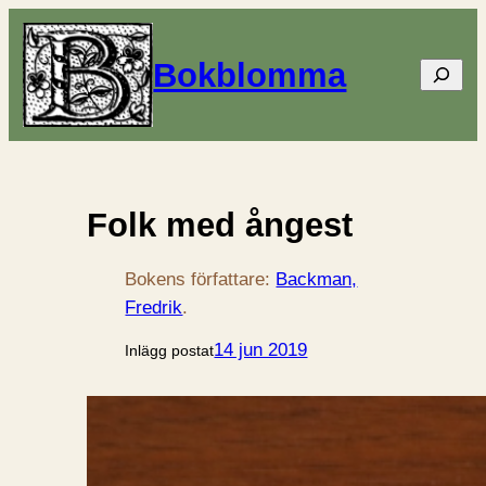
Bokblomma
Sök
Folk med ångest
Bokens författare:
Backman,
Fredrik
.
14 jun 2019
Inlägg postat