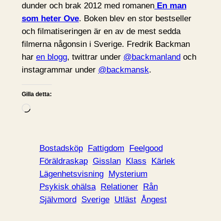
dunder och brak 2012 med romanen
En man
som heter Ove
. Boken blev en stor bestseller
och filmatiseringen är en av de mest sedda
filmerna någonsin i Sverige. Fredrik Backman
har
en blogg
, twittrar under
@backmanland
och
instagrammar under
@backmansk
.
Gilla detta:
L
a
d
d
Bostadsköp
Fattigdom
Feelgood
a
Föräldraskap
Gisslan
Klass
Kärlek
r
Lägenhetsvisning
Mysterium
i
Psykisk ohälsa
Relationer
Rån
n
Självmord
Sverige
Utläst
Ångest
…