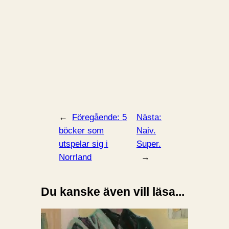
←
Föregående:
5
Nästa:
böcker som
Naiv.
utspelar sig i
Super.
Norrland
→
Du kanske även vill läsa...