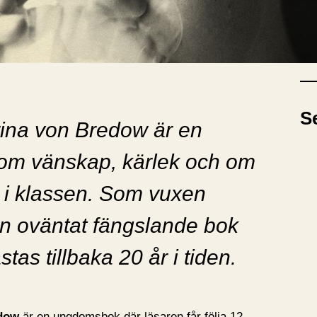
A
A
r
k
i
S
v
rina von Bredow är en
om vänskap, kärlek och om
us i klassen. Som vuxen
en oväntat fängslande bok
tas tillbaka 20 år i tiden.
edow
är en ungdomsbok där läsaren får följa 12-