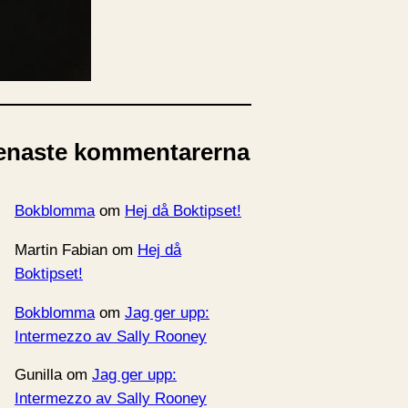
rkiv
enaste kommentarerna
Bokblomma
om
Hej då Boktipset!
Martin Fabian
om
Hej då
Boktipset!
Bokblomma
om
Jag ger upp:
Intermezzo av Sally Rooney
Gunilla
om
Jag ger upp:
Intermezzo av Sally Rooney