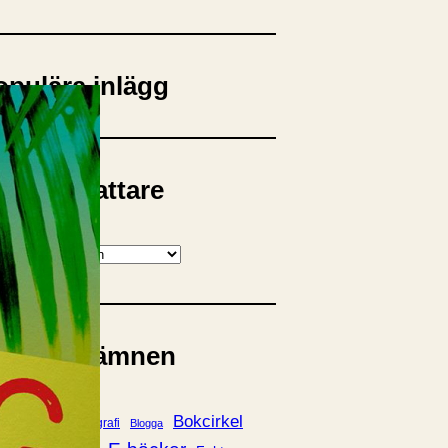
opulära inlägg
sta författare
opulära ämnen
rnböcker
Bokcirkel
Biografi
Blogga