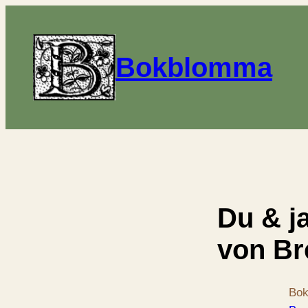
Bokblomma
Du & j
von B
Bok