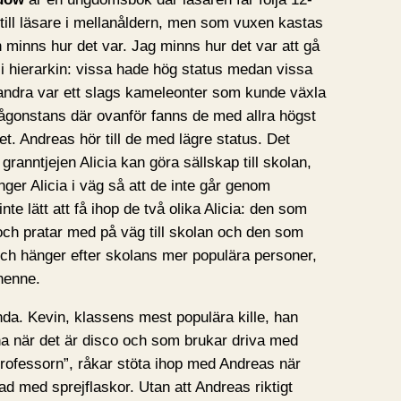
 till läsare i mellanåldern, men som vuxen kastas
ch minns hur det var. Jag minns hur det var att gå
s i hierarkin: vissa hade hög status medan vissa
 andra var ett slags kameleonter som kunde växla
någonstans där ovanför fanns de med allra högst
et. Andreas hör till de med lägre status. Det
granntjejen Alicia kan göra sällskap till skolan,
ger Alicia i väg så att de inte går genom
te lätt att få ihop de två olika Alicia: den som
ch pratar med på väg till skolan och den som
och hänger efter skolans mer populära personer,
 henne.
ända. Kevin, klassens mest populära kille, han
na när det är disco och som brukar driva med
rofessorn”, råkar stöta ihop med Andreas när
ad med sprejflaskor. Utan att Andreas riktigt