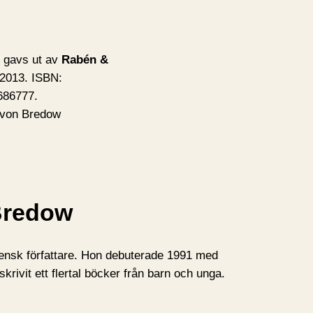
gavs ut av
Rabén &
2013. ISBN:
686777.
 von Bredow
Bredow
ensk författare. Hon debuterade 1991 med
krivit ett flertal böcker från barn och unga.