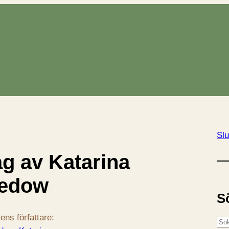
Slu
ag av Katarina
redow
S
ens författare:
S