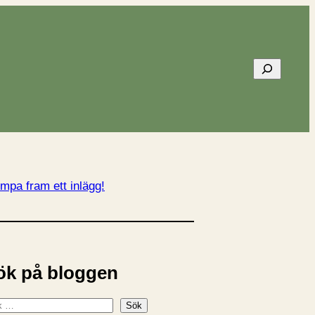
Sök
mpa fram ett inlägg!
ök på bloggen
Sök