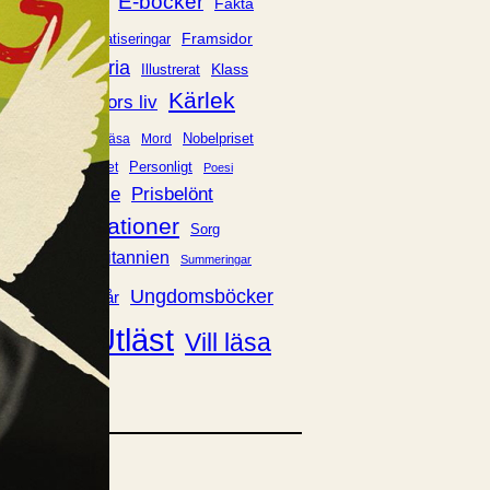
E-böcker
Deckare
Fakta
handel
voriter
Framsidor
Filmatiseringar
Historia
Klass
ldraskap
Illustrerat
Kärlek
ssiker
Kvinnors liv
udböcker
Nobelpriset
Läsa
Mord
eller
Personligt
Nyutkommet
Poesi
itik & samhälle
Prisbelönt
Relationer
Sorg
oföljetongen
änning
Storbritannien
Summeringar
verige
Ungdomsböcker
Tonår
Utläst
Vill läsa
USA
växt
nskap