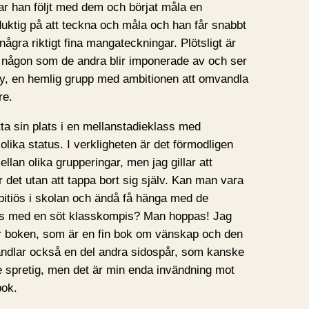
ar han följt med dem och börjat måla en
duktig på att teckna och måla och han får snabbt
ågra riktigt fina mangateckningar. Plötsligt är
n någon som de andra blir imponerade av och ser
y, en hemlig grupp med ambitionen att omvandla
re.
tta sin plats i en mellanstadieklass med
lika status. I verkligheten är det förmodligen
mellan olika grupperingar, men jag gillar att
 det utan att tappa bort sig själv. Kan man vara
itiös i skolan och ändå få hänga med de
ås med en söt klasskompis? Man hoppas! Jag
är boken, som är en fin bok om vänskap och den
andlar också en del andra sidospår, som kanske
ite spretig, men det är min enda invändning mot
bok.