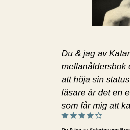
Du & jag av Kata
mellanåldersbok 
att höja sin stat
läsare är det en 
som får mig att kas
Betyg: 4 av 5.
Du & jag
av
Katarina von Br