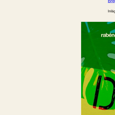
Bre
Inlä