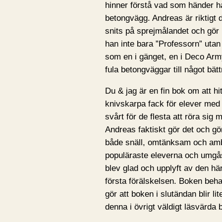
hinner förstå vad som händer h
betongvägg. Andreas är riktigt 
snits på sprejmålandet och gör n
han inte bara ”Professorn” uta
som en i gänget, en i Deco Arm
fula betongväggar till något bätt
Du & jag är en fin bok om att hi
knivskarpa fack för elever med o
svårt för de flesta att röra sig 
Andreas faktiskt gör det och gör
både snäll, omtänksam och amb
populäraste eleverna och umg
blev glad och upplyft av den h
första förälskelsen. Boken beh
gör att boken i slutändan blir l
denna i övrigt väldigt läsvärda 