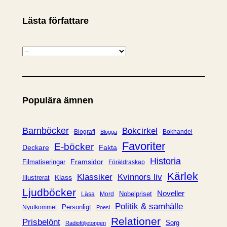
Lästa författare
K
a
t
e
Populära ämnen
g
o
r
Barnböcker
Bokcirkel
Biografi
Bokhandel
Blogga
i
Favoriter
E-böcker
Deckare
Fakta
e
Historia
Framsidor
Filmatiseringar
Föräldraskap
r
Kärlek
Klassiker
Kvinnors liv
Klass
Illustrerat
Ljudböcker
Noveller
Nobelpriset
Läsa
Mord
Politik & samhälle
Personligt
Nyutkommet
Poesi
Relationer
Prisbelönt
Sorg
Radioföljetongen