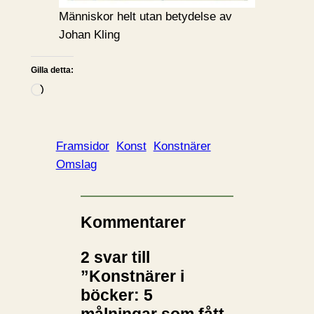
Människor helt utan betydelse av
Johan Kling
Gilla detta:
L
a
d
d
Framsidor
Konst
Konstnärer
a
Omslag
r
i
n
Kommentarer
…
2 svar till
”Konstnärer i
böcker: 5
målningar som fått