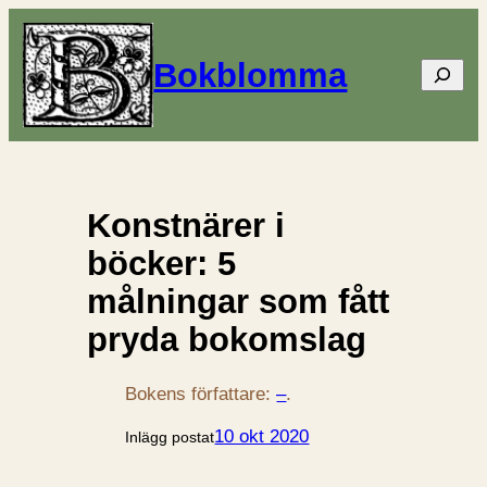
Bokblomma
Sök
Konstnärer i
böcker: 5
målningar som fått
pryda bokomslag
Bokens författare:
–
.
10 okt 2020
Inlägg postat