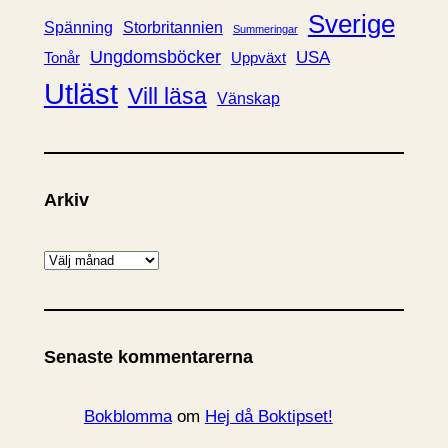
Sverige
Spänning
Storbritannien
Summeringar
Ungdomsböcker
USA
Uppväxt
Tonår
Utläst
Vill läsa
Vänskap
Arkiv
A
r
k
i
Senaste kommentarerna
v
Bokblomma
om
Hej då Boktipset!