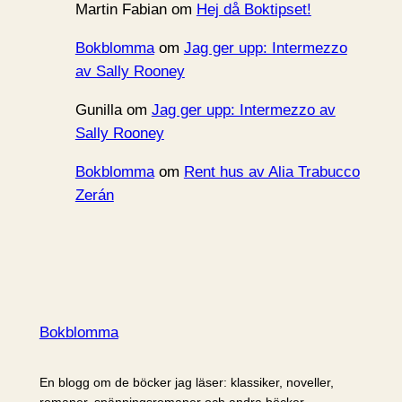
Martin Fabian
om
Hej då Boktipset!
Bokblomma
om
Jag ger upp: Intermezzo
av Sally Rooney
Gunilla
om
Jag ger upp: Intermezzo av
Sally Rooney
Bokblomma
om
Rent hus av Alia Trabucco
Zerán
Bokblomma
En blogg om de böcker jag läser: klassiker, noveller,