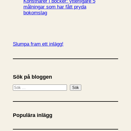
Konstnärer i böcker: ytterligare 5
målningar som har fått pryda
bokomslag
Slumpa fram ett inlägg!
Sök på bloggen
S
Sök
ö
k
Populära inlägg