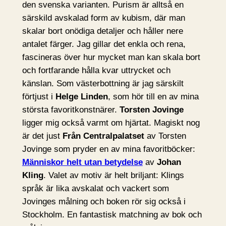
den svenska varianten. Purism är alltså en
särskild avskalad form av kubism, där man
skalar bort onödiga detaljer och håller nere
antalet färger. Jag gillar det enkla och rena,
fascineras över hur mycket man kan skala bort
och fortfarande hålla kvar uttrycket och
känslan. Som västerbottning är jag särskilt
förtjust i
Helge Linden
, som hör till en av mina
största favoritkonstnärer.
Torsten Jovinge
ligger mig också varmt om hjärtat. Magiskt nog
är det just
Från Centralpalatset
av Torsten
Jovinge som pryder en av mina favoritböcker:
Människor helt utan betydelse
av
Johan
Kling
. Valet av motiv är helt briljant: Klings
språk är lika avskalat och vackert som
Jovinges målning och boken rör sig också i
Stockholm. En fantastisk matchning av bok och