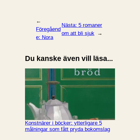
←
Nästa:
5 romaner
Föregåend
om att bli sjuk
→
e:
Nora
Du kanske även vill läsa...
Konstnärer i böcker: ytterligare 5
målningar som fått pryda bokomslag