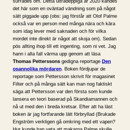
surrades om. Detta ultradeppiga år 2020 kändes
det här som en oväntad vändning som på något
sätt piggade upp (obs: jag förstår att Olof Palme
också var en person med många nära och kära
som idag lever med saknaden och för vilka
mordet inte direkt är något att skoja om). Sedan
pös allting ihop till ett ingenting, som ni vet. Jag
hann i alla fall värma upp genom att läsa
Thomas Petterssons
gedigna reportage
Den
osannolika mördaren
. Boken fördjupar de
reportage som Pettersson skrivit för magasinet
Filter och på många sätt kan man nog faktiskt
säga att Pettersson var den första som kunde
lansera en teori baserad på Skandiamannen och
nå ut med den i breda kretsar. Efter att ha läst
boken är jag fortfarande lätt förbryllad (Brukade
Engström verkligen gå omkring med ett vapen?
Hur kunde han veta att makarna Palme skulle