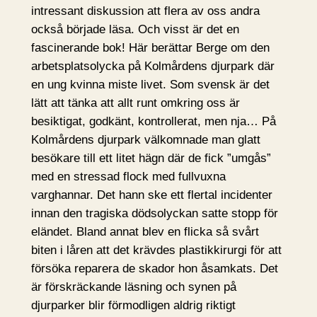
intressant diskussion att flera av oss andra
också började läsa. Och visst är det en
fascinerande bok! Här berättar Berge om den
arbetsplatsolycka på Kolmårdens djurpark där
en ung kvinna miste livet. Som svensk är det
lätt att tänka att allt runt omkring oss är
besiktigat, godkänt, kontrollerat, men nja… På
Kolmårdens djurpark välkomnade man glatt
besökare till ett litet hägn där de fick ”umgås”
med en stressad flock med fullvuxna
varghannar. Det hann ske ett flertal incidenter
innan den tragiska dödsolyckan satte stopp för
eländet. Bland annat blev en flicka så svårt
biten i låren att det krävdes plastikkirurgi för att
försöka reparera de skador hon åsamkats. Det
är förskräckande läsning och synen på
djurparker blir förmodligen aldrig riktigt