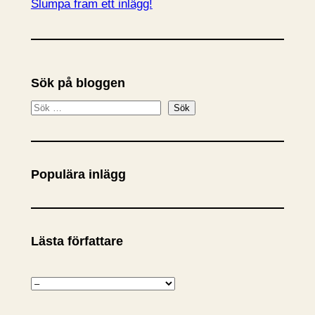
Slumpa fram ett inlägg!
Sök på bloggen
S
Sök
ö
k
Populära inlägg
Lästa författare
K
a