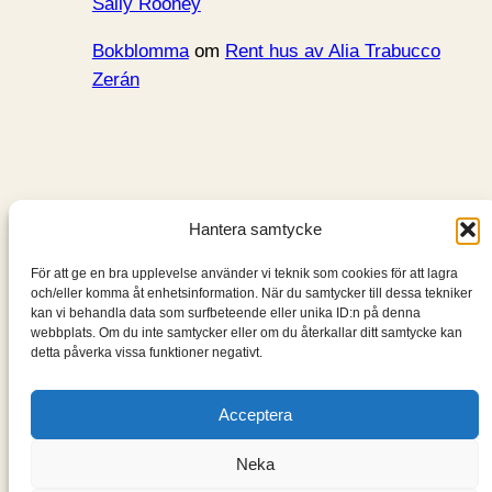
Sally Rooney
Bokblomma
om
Rent hus av Alia Trabucco
Zerán
Hantera samtycke
Bokblomma
För att ge en bra upplevelse använder vi teknik som cookies för att lagra
och/eller komma åt enhetsinformation. När du samtycker till dessa tekniker
En blogg om de böcker jag läser: klassiker, noveller,
kan vi behandla data som surfbeteende eller unika ID:n på denna
romaner, spänningsromaner och andra böcker.
webbplats. Om du inte samtycker eller om du återkallar ditt samtycke kan
detta påverka vissa funktioner negativt.
Information
Acceptera
Cookie- och integritetspolicy
Om mig & om bloggen
Neka
S