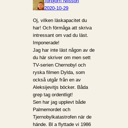
Torbjörn Nilsson
2020-10-29
Oj, vilken läskapacitet du
har! Och förmåga att skriva
intressant om vad du läst.
Imponerade!
Jag har inte läst någon av de
du här skriver om men sett
TV-serien Chernobyl och
ryska filmen Dylda, som
också utgår från en av
Aleksijevitjs böcker. Båda
grep tag ordentligt!
Sen har jag upplevt både
Palmemordet och
Tjernobylkatastrofen när de
hände. Bl a flyttade vi 1986