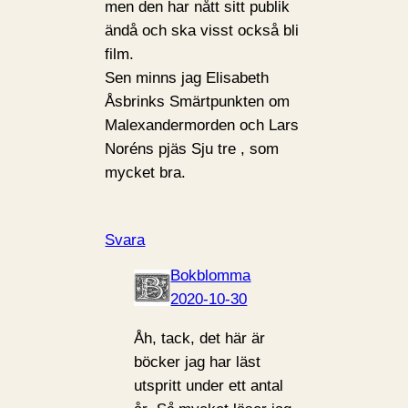
men den har nått sitt publik
ändå och ska visst också bli
film.
Sen minns jag Elisabeth
Åsbrinks Smärtpunkten om
Malexandermorden och Lars
Noréns pjäs Sju tre , som
mycket bra.
Svara
Bokblomma
2020-10-30
Åh, tack, det här är
böcker jag har läst
utspritt under ett antal