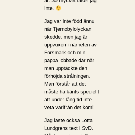
år.
Så
mycket läser jag
inte.
Jag var inte född ännu
när Tjernobylolyckan
skedde, men jag är
uppvuxen i närheten av
Forsmark och min
pappa jobbade där när
man upptäckte den
förhöjda strålningen.
Man förstår att det
måste ha känts speciellt
att under lång tid inte
veta varifrån det kom!
Jag läste också Lotta
Lundgrens text i SvD.