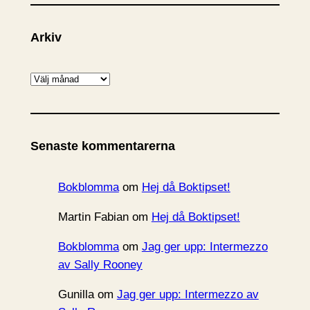
Arkiv
A
r
k
i
Senaste kommentarerna
v
Bokblomma
om
Hej då Boktipset!
Martin Fabian
om
Hej då Boktipset!
Bokblomma
om
Jag ger upp: Intermezzo
av Sally Rooney
Gunilla
om
Jag ger upp: Intermezzo av