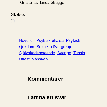
Gnister av Linda Skugge
Gilla detta:
L
a
d
d
Noveller
Psykisk ohälsa
Psykisk
a
sjukdom
Sexuella övergrepp
r
Självskadebeteende
Sverige
Tunnis
i
Utläst
Vänskap
n
…
Kommentarer
Lämna ett svar