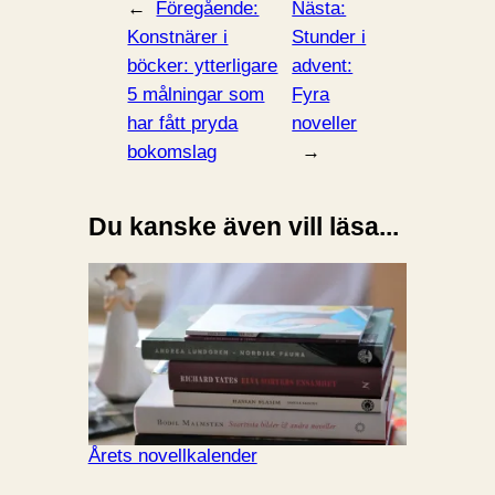
←
Föregående:
Nästa:
Konstnärer i
Stunder i
böcker: ytterligare
advent:
5 målningar som
Fyra
har fått pryda
noveller
bokomslag
→
Du kanske även vill läsa...
Årets novellkalender