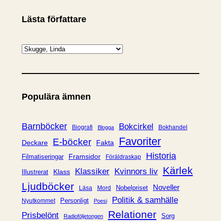
Lästa författare
K
a
t
e
Populära ämnen
g
o
r
Barnböcker
Bokcirkel
Biografi
Bokhandel
Blogga
i
Favoriter
E-böcker
Deckare
Fakta
e
Historia
Framsidor
Filmatiseringar
Föräldraskap
r
Kärlek
Klassiker
Kvinnors liv
Klass
Illustrerat
Ljudböcker
Noveller
Nobelpriset
Läsa
Mord
Politik & samhälle
Personligt
Nyutkommet
Poesi
Relationer
Prisbelönt
Sorg
Radioföljetongen