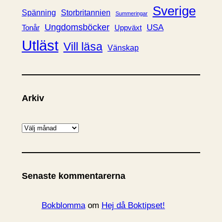
Sverige
Spänning
Storbritannien
Summeringar
Ungdomsböcker
USA
Uppväxt
Tonår
Utläst
Vill läsa
Vänskap
Arkiv
A
r
k
i
Senaste kommentarerna
v
Bokblomma
om
Hej då Boktipset!