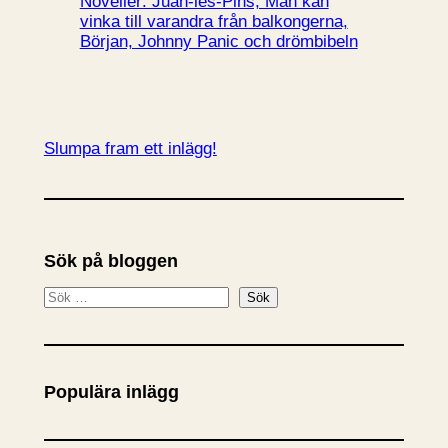
Noveller: Juan-les-Pins, Man kan
vinka till varandra från balkongerna,
Början, Johnny Panic och drömbibeln
Slumpa fram ett inlägg!
Sök på bloggen
S
Sök
ö
k
Populära inlägg