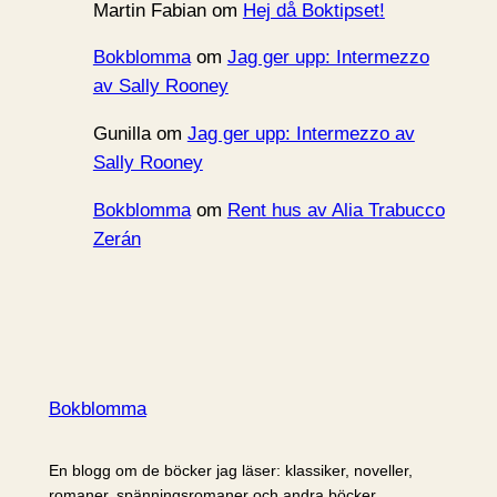
Martin Fabian
om
Hej då Boktipset!
Bokblomma
om
Jag ger upp: Intermezzo
av Sally Rooney
Gunilla
om
Jag ger upp: Intermezzo av
Sally Rooney
Bokblomma
om
Rent hus av Alia Trabucco
Zerán
Bokblomma
En blogg om de böcker jag läser: klassiker, noveller,
romaner, spänningsromaner och andra böcker.