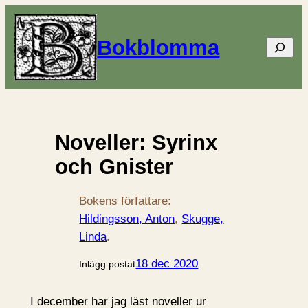
Bokblomma
Sök
Noveller: Syrinx
och Gnister
Bokens författare:
Hildingsson, Anton
, 
Skugge,
Linda
.
18 dec 2020
Inlägg postat
I december har jag läst noveller ur