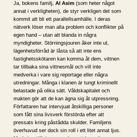
Ja, bokens familj,
Al Asim
(som heter något
annat i verkligheten), de styr verkligen det som
kommit att bli ett parallellsamhälle. I deras
nätverk löser man alla problem och konflikter på
egen hand – utan att blanda in några
myndigheter. Störningsjouren åker inte ut,
lägenhetsförråd är låsta så att inte ens
fastighetsskötaren kan komma åt dem, vittnen
tar tillbaka sina vittnesmål och vill inte
medverka i vare sig reportage eller några
utredningar. Många i klanen är tungt kriminellt
belastade på olika sätt. Våldskapitalet och
makten gör att de kan ägna sig åt utpressning.
Författaren har intervjuat åtskilliga personer
som fått sina livsverk förstörda efter att
pressats kring påstådda skulder. Familjens
överhuvud ser dock sin roll i ett litet annat ljus.