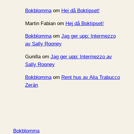
Bokblomma
om
Hej då Boktipset!
Martin Fabian
om
Hej då Boktipset!
Bokblomma
om
Jag ger upp: Intermezzo
av Sally Rooney
Gunilla
om
Jag ger upp: Intermezzo av
Sally Rooney
Bokblomma
om
Rent hus av Alia Trabucco
Zerán
Bokblomma