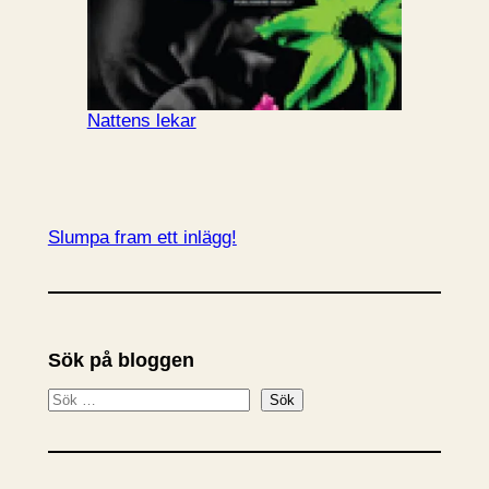
Nattens lekar
Slumpa fram ett inlägg!
Sök på bloggen
S
Sök
ö
k