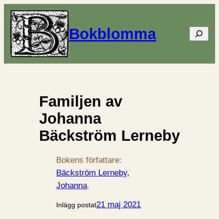
Bokblomma
Sök
Familjen av
Johanna
Bäckström Lerneby
Bokens författare:
Bäckström Lerneby,
Johanna
.
21 maj 2021
Inlägg postat