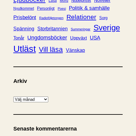
Noveller
Nobelpriset
Läsa
Mord
Politik & samhälle
Personligt
Nyutkommet
Poesi
Relationer
Prisbelönt
Sorg
Radioföljetongen
Sverige
Spänning
Storbritannien
Summeringar
Ungdomsböcker
USA
Uppväxt
Tonår
Utläst
Vill läsa
Vänskap
Arkiv
A
r
k
i
Senaste kommentarerna
v