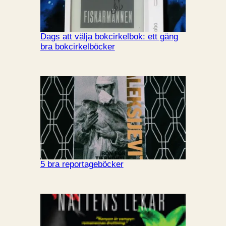
Dags att välja bokcirkelbok: ett gäng
bra bokcirkelböcker
5 bra reportageböcker