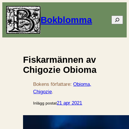
Bokblomma
Sök
Fiskarmännen av
Chigozie Obioma
Bokens författare:
Obioma,
Chigozie
.
21 apr 2021
Inlägg postat