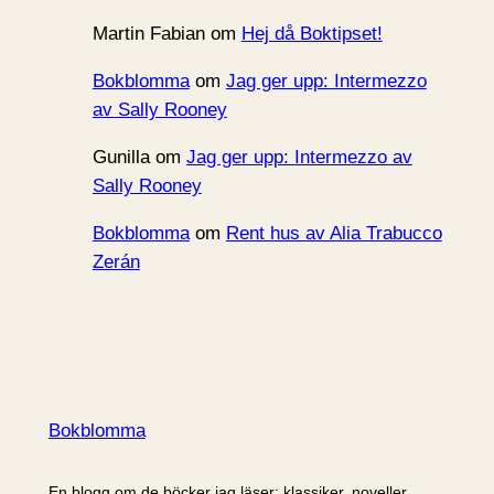
Martin Fabian
om
Hej då Boktipset!
Bokblomma
om
Jag ger upp: Intermezzo
av Sally Rooney
Gunilla
om
Jag ger upp: Intermezzo av
Sally Rooney
Bokblomma
om
Rent hus av Alia Trabucco
Zerán
Bokblomma
En blogg om de böcker jag läser: klassiker, noveller,