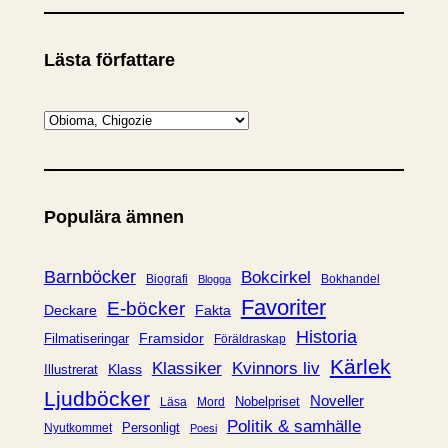
Lästa författare
K
a
t
e
Populära ämnen
g
o
r
Barnböcker
Bokcirkel
Biografi
Bokhandel
Blogga
i
Favoriter
E-böcker
Deckare
Fakta
e
Historia
Framsidor
Filmatiseringar
Föräldraskap
r
Kärlek
Klassiker
Kvinnors liv
Klass
Illustrerat
Ljudböcker
Noveller
Nobelpriset
Läsa
Mord
Politik & samhälle
Personligt
Nyutkommet
Poesi