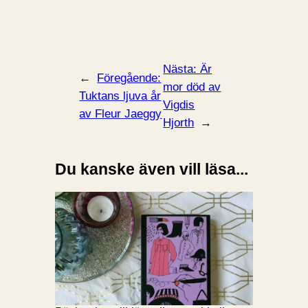
Nästa:
Är
←
Föregående:
mor död av
Tuktans ljuva år
Vigdis
av Fleur Jaeggy
Hjorth
→
Du kanske även vill läsa...