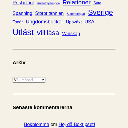
Relationer
Prisbelönt
Sorg
Radioföljetongen
Sverige
Spänning
Storbritannien
Summeringar
Ungdomsböcker
USA
Uppväxt
Tonår
Utläst
Vill läsa
Vänskap
Arkiv
A
r
k
i
Senaste kommentarerna
v
Bokblomma
om
Hej då Boktipset!