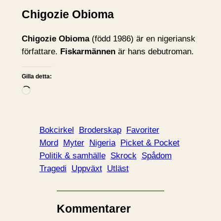
Chigozie Obioma
Chigozie Obioma
(född 1986) är en nigeriansk
författare.
Fiskarmännen
är hans debutroman.
Gilla detta:
L
a
d
d
Bokcirkel
Broderskap
Favoriter
a
Mord
Myter
Nigeria
Picket & Pocket
r
Politik & samhälle
Skrock
Spådom
i
Tragedi
Uppväxt
Utläst
n
…
Kommentarer