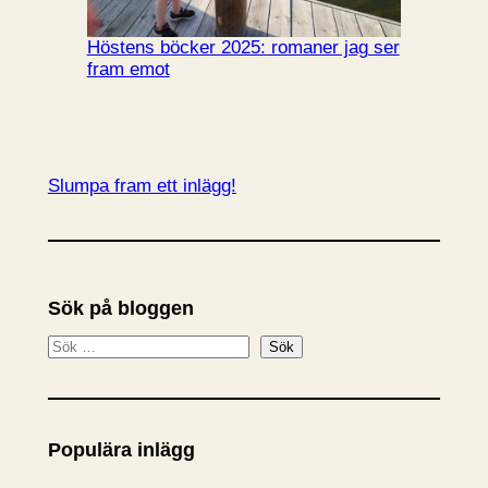
Höstens böcker 2025: romaner jag ser
fram emot
Slumpa fram ett inlägg!
Sök på bloggen
S
Sök
ö
k
Populära inlägg