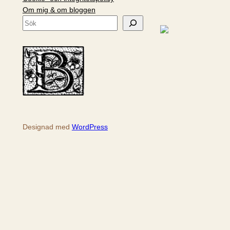
Om mig & om bloggen
S
ö
k
Designad med
WordPress