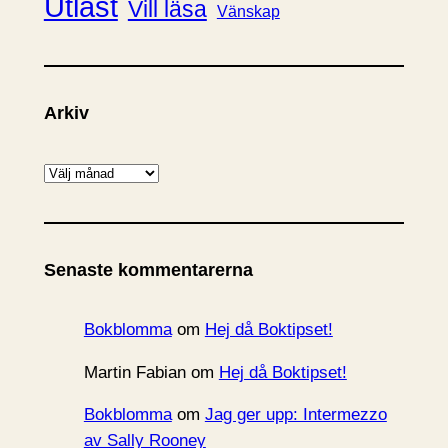
Utläst
Vill läsa
Vänskap
Arkiv
A
r
k
i
Senaste kommentarerna
v
Bokblomma
om
Hej då Boktipset!
Martin Fabian
om
Hej då Boktipset!
Bokblomma
om
Jag ger upp: Intermezzo
av Sally Rooney