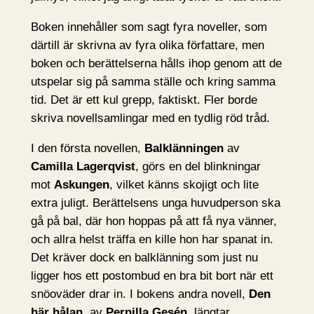
Boken innehåller som sagt fyra noveller, som
därtill är skrivna av fyra olika författare, men
boken och berättelserna hålls ihop genom att de
utspelar sig på samma ställe och kring samma
tid. Det är ett kul grepp, faktiskt. Fler borde
skriva novellsamlingar med en tydlig röd tråd.
I den första novellen,
Balklänningen
av
Camilla Lagerqvist
, görs en del blinkningar
mot
Askungen
, vilket känns skojigt och lite
extra juligt. Berättelsens unga huvudperson ska
gå på bal, där hon hoppas på att få nya vänner,
och allra helst träffa en kille hon har spanat in.
Det kräver dock en balklänning som just nu
ligger hos ett postombud en bra bit bort när ett
snöoväder drar in. I bokens andra novell,
Den
här hålan
, av
Pernilla Gesén
, längtar