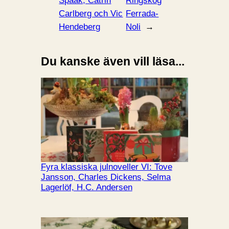
Spaak, Catrin
Ringskog
Carlberg och Vic
Ferrada-
Hendeberg
Noli
→
Du kanske även vill läsa...
Fyra klassiska julnoveller VI: Tove
Jansson, Charles Dickens, Selma
Lagerlöf, H.C. Andersen