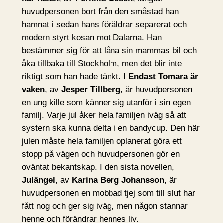
huvudpersonen bort från den småstad han
hamnat i sedan hans föräldrar separerat och
modern styrt kosan mot Dalarna. Han
bestämmer sig för att låna sin mammas bil och
åka tillbaka till Stockholm, men det blir inte
riktigt som han hade tänkt. I
Endast Tomara är
vaken
, av
Jesper Tillberg
, är huvudpersonen
en ung kille som känner sig utanför i sin egen
familj. Varje jul åker hela familjen iväg så att
systern ska kunna delta i en bandycup. Den här
julen måste hela familjen oplanerat göra ett
stopp på vägen och huvudpersonen gör en
oväntat bekantskap. I den sista novellen,
Julängel
, av
Karina Berg Johansson
, är
huvudpersonen en mobbad tjej som till slut har
fått nog och ger sig iväg, men någon stannar
henne och förändrar hennes liv.