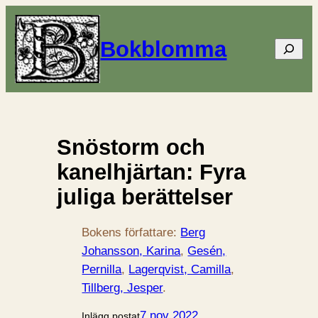
Bokblomma
Sök
Snöstorm och
kanelhjärtan: Fyra
juliga berättelser
Bokens författare:
Berg
Johansson, Karina
, 
Gesén,
Pernilla
, 
Lagerqvist, Camilla
, 
Tillberg, Jesper
.
7 nov 2022
Inlägg postat