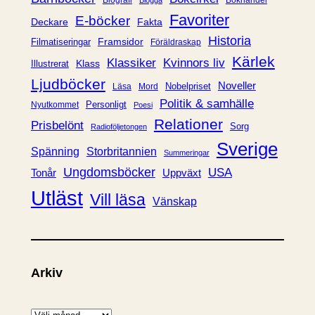
i
Favoriter
E-böcker
Deckare
Fakta
e
Historia
Framsidor
Filmatiseringar
Föräldraskap
r
Kärlek
Klassiker
Kvinnors liv
Klass
Illustrerat
Ljudböcker
Noveller
Nobelpriset
Läsa
Mord
Politik & samhälle
Personligt
Nyutkommet
Poesi
Relationer
Prisbelönt
Sorg
Radioföljetongen
Sverige
Spänning
Storbritannien
Summeringar
Ungdomsböcker
USA
Uppväxt
Tonår
Utläst
Vill läsa
Vänskap
Arkiv
A