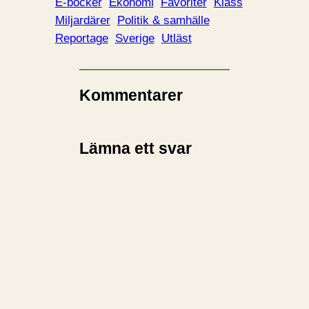
d
E-böcker
Ekonomi
Favoriter
Klass
a
Miljardärer
Politik & samhälle
r
Reportage
Sverige
Utläst
i
n
…
Kommentarer
Lämna ett svar