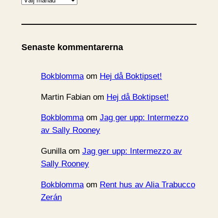
r
k
i
Senaste kommentarerna
v
Bokblomma
om
Hej då Boktipset!
Martin Fabian
om
Hej då Boktipset!
Bokblomma
om
Jag ger upp: Intermezzo
av Sally Rooney
Gunilla
om
Jag ger upp: Intermezzo av
Sally Rooney
Bokblomma
om
Rent hus av Alia Trabucco
Zerán