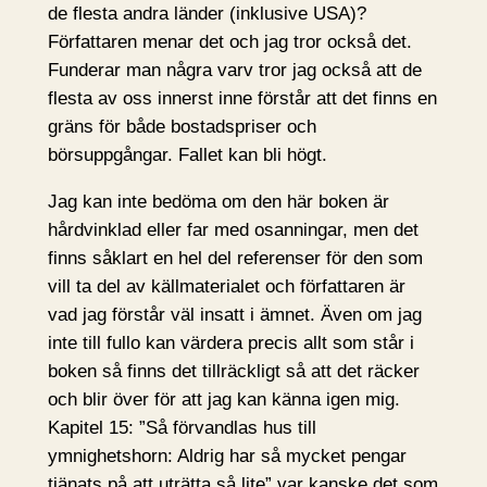
de flesta andra länder (inklusive USA)?
Författaren menar det och jag tror också det.
Funderar man några varv tror jag också att de
flesta av oss innerst inne förstår att det finns en
gräns för både bostadspriser och
börsuppgångar. Fallet kan bli högt.
Jag kan inte bedöma om den här boken är
hårdvinklad eller far med osanningar, men det
finns såklart en hel del referenser för den som
vill ta del av källmaterialet och författaren är
vad jag förstår väl insatt i ämnet. Även om jag
inte till fullo kan värdera precis allt som står i
boken så finns det tillräckligt så att det räcker
och blir över för att jag kan känna igen mig.
Kapitel 15: ”Så förvandlas hus till
ymnighetshorn: Aldrig har så mycket pengar
tjänats på att uträtta så lite” var kanske det som