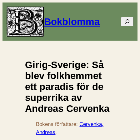
Bokblomma
Sök
Girig-Sverige: Så
blev folkhemmet
ett paradis för de
superrika av
Andreas Cervenka
Bokens författare:
Cervenka,
Andreas
.