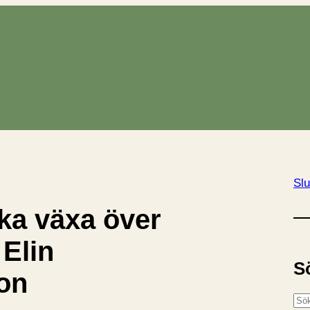
Slu
ska växa över
 Elin
S
on
S