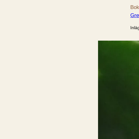
Bok
Gre
Inlä