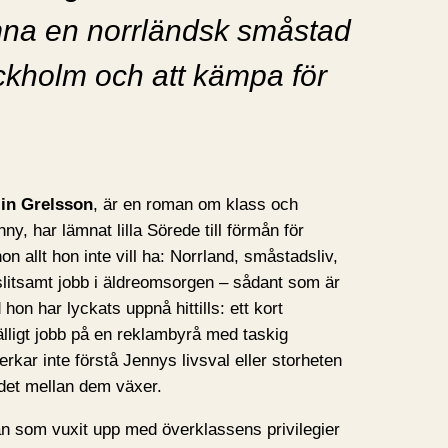
mna en norrländsk småstad
ockholm och att kämpa för
lin Grelsson
, är en roman om klass och
y, har lämnat lilla Sörede till förmån för
 allt hon inte vill ha: Norrland, småstadsliv,
slitsamt jobb i äldreomsorgen – sådant som är
hon har lyckats uppnå hittills: ett kort
fälligt jobb på en reklambyrå med taskig
erkar inte förstå Jennys livsval eller storheten
det mellan dem växer.
an som vuxit upp med överklassens privilegier