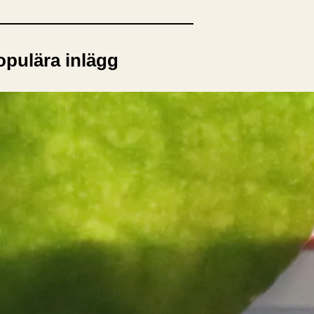
opulära inlägg
sta författare
opulära ämnen
rnböcker
Bokcirkel
Biografi
Blogga