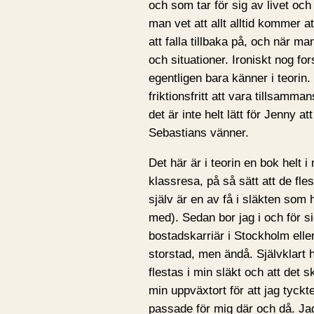
och som tar för sig av livet o
man vet att allt alltid kommer at
att falla tillbaka på, och när 
och situationer. Ironiskt nog f
egentligen bara känner i teorin.
friktionsfritt att vara tillsamma
det är inte helt lätt för Jenny 
Sebastians vänner.
Det här är i teorin en bok helt 
klassresa, på så sätt att de fles
själv är en av få i släkten som h
med). Sedan bor jag i och för si
bostadskarriär i Stockholm elle
storstad, men ändå. Självklart ha
flestas i min släkt och att det s
min uppväxtort för att jag tyckte 
passade för mig där och då. Jag