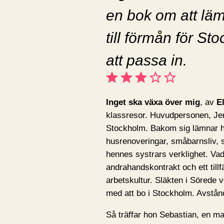
en bok om att lä
till förmån för St
att passa in.
Betyg: 3 av 5.
Inget ska växa över mig
, av
E
klassresor. Huvudpersonen, Jenn
Stockholm. Bakom sig lämnar hon
husrenoveringar, småbarnsliv, 
hennes systrars verklighet. Vad 
andrahandskontrakt och ett till
arbetskultur. Släkten i Sörede v
med att bo i Stockholm. Avstån
Så träffar hon Sebastian, en m