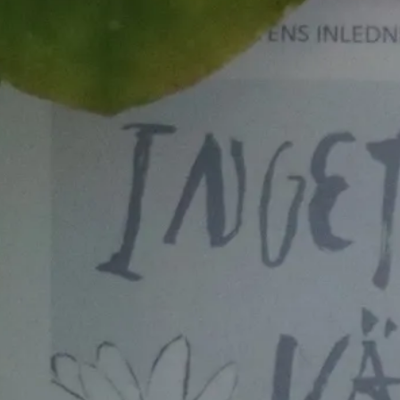
E-böcker
Deckare
Fakta
handel
voriter
Framsidor
Filmatiseringar
Historia
Klass
ldraskap
Illustrerat
Kärlek
ssiker
Kvinnors liv
udböcker
Nobelpriset
Läsa
Mord
eller
Personligt
Nyutkommet
Poesi
itik & samhälle
Prisbelönt
Relationer
Sorg
oföljetongen
änning
Storbritannien
Summeringar
verige
Ungdomsböcker
Tonår
Utläst
Vill läsa
USA
växt
nskap