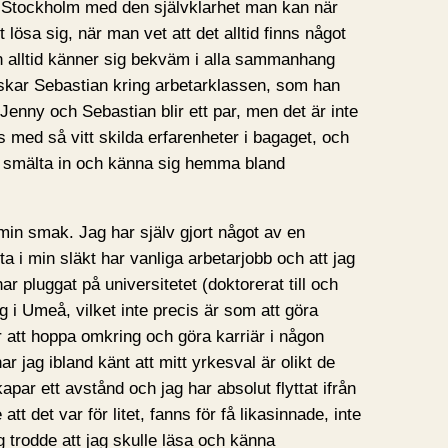
ch Stockholm med den självklarhet man kan när
t lösa sig, när man vet att det alltid finns något
man alltid känner sig bekväm i alla sammanhang
orskar Sebastian kring arbetarklassen, som han
 Jenny och Sebastian blir ett par, men det är inte
ns med så vitt skilda erfarenheter i bagaget, och
att smälta in och känna sig hemma bland
i min smak. Jag har själv gjort något av en
ta i min släkt har vanliga arbetarjobb och att jag
ar pluggat på universitetet (doktorerat till och
g i Umeå, vilket inte precis är som att göra
r att hoppa omkring och göra karriär i någon
r jag ibland känt att mitt yrkesval är olikt de
kapar ett avstånd och jag har absolut flyttat ifrån
att det var för litet, fanns för få likasinnade, inte
 trodde att jag skulle läsa och känna