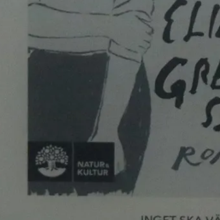
Bokblomma
om
Rent hus av Alia
Trabucco Zerán