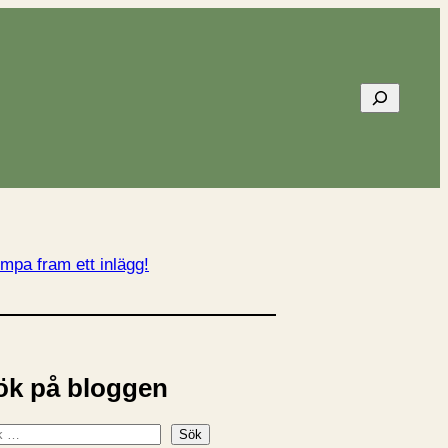
Sök
mpa fram ett inlägg!
ök på bloggen
Sök