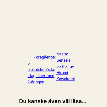
Nästa:
←
Föregående:
Senseis
5
portfölj av
biblioteksböcke
Hiromi
r jag läser med
Kawakami
2-åringen
→
Du kanske även vill läsa...