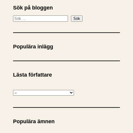
Sök på bloggen
S
Sök
ö
k
Populära inlägg
Lästa författare
K
a
t
e
Populära ämnen
g
o