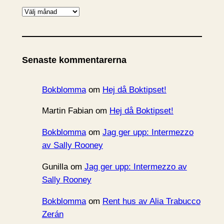
A
r
k
i
Senaste kommentarerna
v
Bokblomma
om
Hej då Boktipset!
Martin Fabian
om
Hej då Boktipset!
Bokblomma
om
Jag ger upp: Intermezzo
av Sally Rooney
Gunilla
om
Jag ger upp: Intermezzo av
Sally Rooney
Bokblomma
om
Rent hus av Alia Trabucco
Zerán