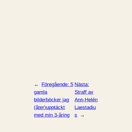
←
Föregående:
5
Nästa:
gamla
Straff av
bilderböcker jag
Ann-Helén
(åter)upptäckt
Laestadiu
med min 3-åring
s
→