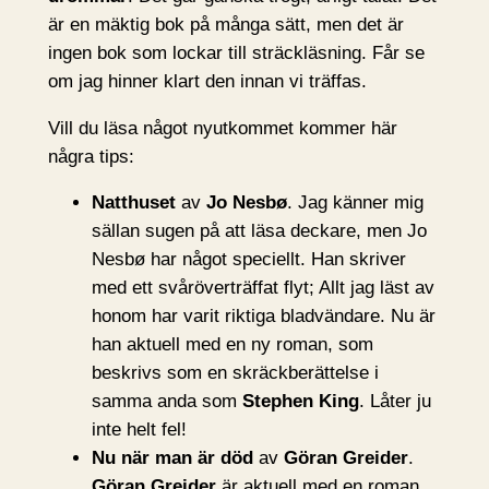
är en mäktig bok på många sätt, men det är
ingen bok som lockar till sträckläsning. Får se
om jag hinner klart den innan vi träffas.
Vill du läsa något nyutkommet kommer här
några tips:
Natthuset
av
Jo Nesbø
. Jag känner mig
sällan sugen på att läsa deckare, men Jo
Nesbø har något speciellt. Han skriver
med ett svåröverträffat flyt; Allt jag läst av
honom har varit riktiga bladvändare. Nu är
han aktuell med en ny roman, som
beskrivs som en skräckberättelse i
samma anda som
Stephen King
. Låter ju
inte helt fel!
Nu när man är död
av
Göran Greider
.
Göran Greider
är aktuell med en roman