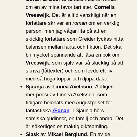
om en av mina favoritartister,
Cornelis
Vreeswijk
. Det är alltid vanskligt när en
författare skriver en
roman
om en verklig
person, men jag vågar lita på att en
skicklig författare som Greider lyckas hitta
balansen mellan fakta och fiktion. Det ska
bli mycket spännande att läsa en bok om
Vreeswijk
, som själv var så skicklig på att
skriva (låttexter) och som levde ett liv
med så höga toppar och djupa dalar.
Sjaunja
av
Linnea Axelsson
. Äntligen
mer poesi av Linnea Axelsson, som
tidigare belönats med Augustpriset för
fantastiska
Ædnan
. I Sjaunja hörs
samiska gudinnor, en familj och andra. Det
är säkerligen en mäktig diktsamling.
Slask
av
Mikael Berglund
. En av de