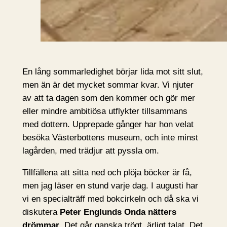
En lång sommarledighet börjar lida mot sitt slut,
men än är det mycket sommar kvar. Vi njuter
av att ta dagen som den kommer och gör mer
eller mindre ambitiösa utflykter tillsammans
med dottern. Upprepade gånger har hon velat
besöka Västerbottens museum, och inte minst
lagården, med trädjur att pyssla om.
Tillfällena att sitta ned och plöja böcker är få,
men jag läser en stund varje dag. I augusti har
vi en specialträff med bokcirkeln och då ska vi
diskutera
Peter Englunds
Onda nätters
drömmar
. Det går ganska trögt, ärligt talat. Det