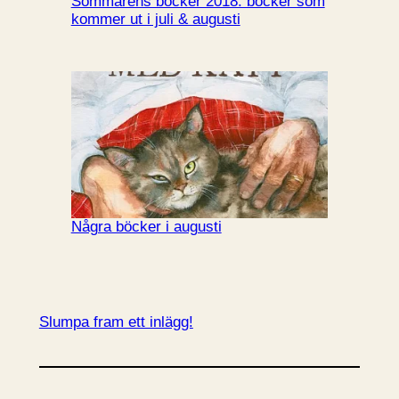
Sommarens böcker 2018: böcker som
kommer ut i juli & augusti
Några böcker i augusti
Slumpa fram ett inlägg!