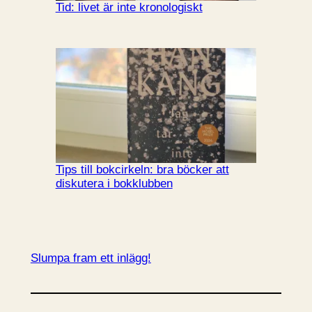
Tid: livet är inte kronologiskt
Tips till bokcirkeln: bra böcker att
diskutera i bokklubben
Slumpa fram ett inlägg!