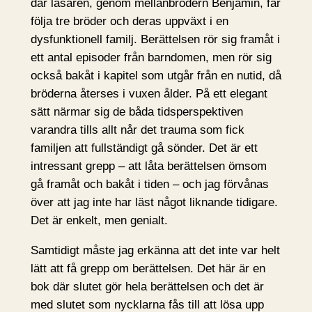
där läsaren, genom mellanbrodern Benjamin, får
följa tre bröder och deras uppväxt i en
dysfunktionell familj. Berättelsen rör sig framåt i
ett antal episoder från barndomen, men rör sig
också bakåt i kapitel som utgår från en nutid, då
bröderna återses i vuxen ålder. På ett elegant
sätt närmar sig de båda tidsperspektiven
varandra tills allt når det trauma som fick
familjen att fullständigt gå sönder. Det är ett
intressant grepp – att låta berättelsen ömsom
gå framåt och bakåt i tiden – och jag förvånas
över att jag inte har läst något liknande tidigare.
Det är enkelt, men genialt.
Samtidigt måste jag erkänna att det inte var helt
lätt att få grepp om berättelsen. Det här är en
bok där slutet gör hela berättelsen och det är
med slutet som nycklarna fås till att lösa upp