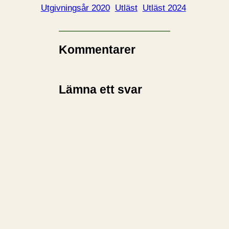
i
Utgivningsår 2020
Utläst
Utläst 2024
n
…
Kommentarer
Lämna ett svar