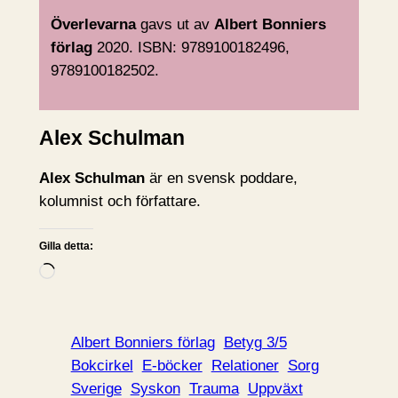
Överlevarna
gavs ut av
Albert Bonniers
förlag
2020. ISBN: 9789100182496,
9789100182502.
Alex Schulman
Alex Schulman
är en svensk poddare,
kolumnist och författare.
Gilla detta:
L
a
d
d
Albert Bonniers förlag
Betyg 3/5
a
Bokcirkel
E-böcker
Relationer
Sorg
r
Sverige
Syskon
Trauma
Uppväxt