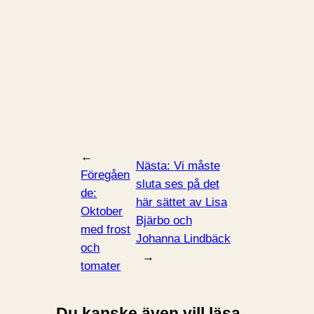
←
Nästa:
Vi måste
Föregåen
sluta ses på det
de:
här sättet av Lisa
Oktober
Bjärbo och
med frost
Johanna Lindbäck
och
→
tomater
Du kanske även vill läsa...