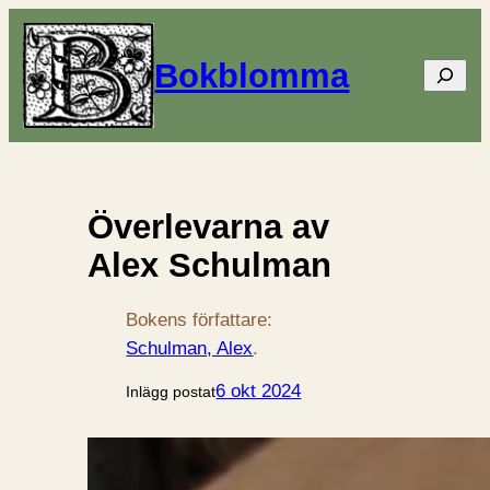
Bokblomma
Sök
Överlevarna av
Alex Schulman
Bokens författare:
Schulman, Alex
.
6 okt 2024
Inlägg postat