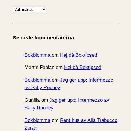
A
r
k
i
Senaste kommentarerna
v
Bokblomma
om
Hej då Boktipset!
Martin Fabian
om
Hej då Boktipset!
Bokblomma
om
Jag ger upp: Intermezzo
av Sally Rooney
Gunilla
om
Jag ger upp: Intermezzo av
Sally Rooney
Bokblomma
om
Rent hus av Alia Trabucco
Zerán