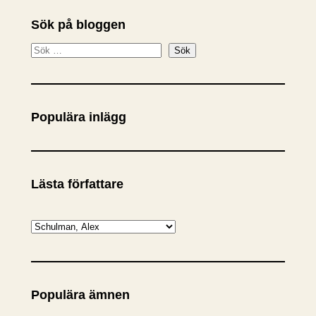
Sök på bloggen
S
Sök
ö
k
Populära inlägg
Lästa författare
K
a
t
e
Populära ämnen
g