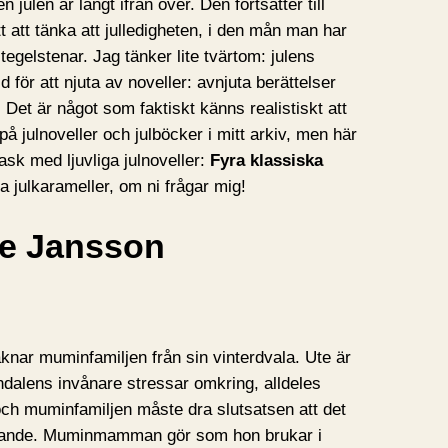
n julen är långt ifrån över. Den fortsätter till
t att tänka att julledigheten, i den mån man har
 tegelstenar. Jag tänker lite tvärtom: julens
d för att njuta av noveller: avnjuta berättelser
 Det är något som faktiskt känns realistiskt att
s på julnoveller och julböcker i mitt arkiv, men här
ask med ljuvliga julnoveller:
Fyra klassiska
a julkarameller, om ni frågar mig!
ve Jansson
aknar muminfamiljen från sin vinterdvala. Ute är
ndalens invånare stressar omkring, alldeles
ch muminfamiljen måste dra slutsatsen att det
ågande. Muminmamman gör som hon brukar i