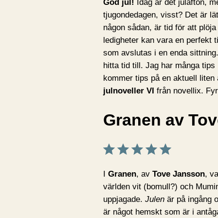
God jul!
Idag är det julafton, me
tjugondedagen, visst? Det är lät
någon sådan, är tid för att plöja
ledigheter kan vara en perfekt ti
som avslutas i en enda sittning.
hitta tid till. Jag har många tip
kommer tips på en aktuell liten 
julnoveller VI
från novellix. Fyr
Granen av To
Betyg: 5 av 5.
I
Granen
, av
Tove Jansson
, v
världen vit (bomull?) och Mumi
uppjagade.
Julen
är på ingång o
är något hemskt som är i ant