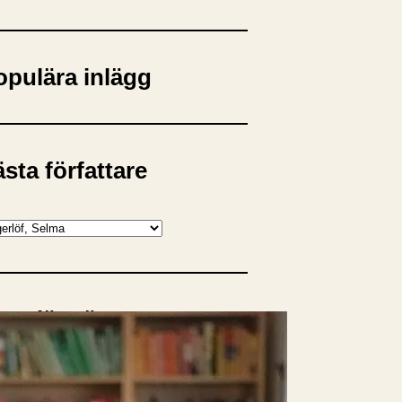
opulära inlägg
sta författare
opulära ämnen
rnböcker
Bokcirkel
Biografi
Blogga