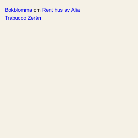
Bokblomma
om
Rent hus av Alia
Trabucco Zerán