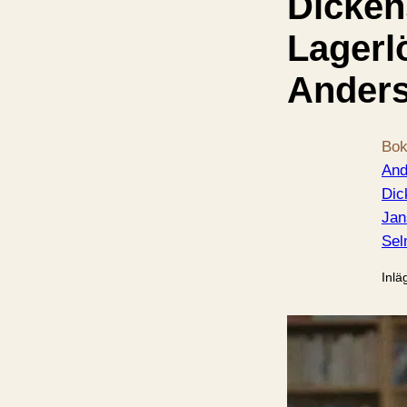
Dicken
Lagerlö
Ander
Bok
And
Dic
Jan
Se
Inlä