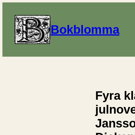
Bokblomma
Fyra k
julnove
Jansso