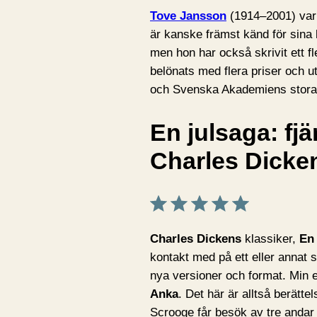
Tove Jansson
(1914–2001) var 
är kanske främst känd för sina
men hon har också skrivit ett fl
belönats med flera priser och 
och Svenska Akademiens stora 
En julsaga: fj
Charles Dicke
Betyg: 5 av 5.
Charles Dickens
klassiker,
En 
kontakt med på ett eller annat 
nya versioner och format. Min 
Anka
. Det här är alltså berätt
Scrooge får besök av tre andar