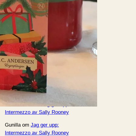
rkiv
enaste kommentarerna
Bokblomma
om
Hej då Boktipset!
Martin Fabian
om
Hej då
Boktipset!
Bokblomma
om
Jag ger upp:
Intermezzo av Sally Rooney
Gunilla
om
Jag ger upp:
Intermezzo av Sally Rooney