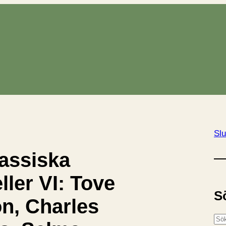
Slu
lassiska
ller VI: Tove
S
n, Charles
S