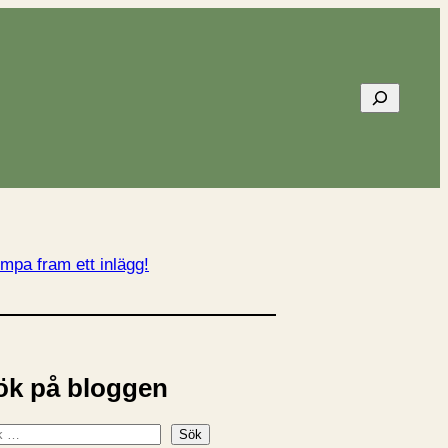
Sök
mpa fram ett inlägg!
ök på bloggen
Sök