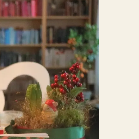
E-böcker
Deckare
Fakta
handel
voriter
Framsidor
Filmatiseringar
Historia
Klass
ldraskap
Illustrerat
Kärlek
ssiker
Kvinnors liv
udböcker
Nobelpriset
Läsa
Mord
eller
Personligt
Nyutkommet
Poesi
itik & samhälle
Prisbelönt
Relationer
Sorg
oföljetongen
änning
Storbritannien
Summeringar
verige
Ungdomsböcker
Tonår
Utläst
Vill läsa
USA
växt
nskap