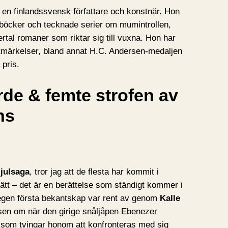
en finlandssvensk författare och konstnär. Hon
 böcker och tecknade serier om mumintrollen,
ertal romaner som riktar sig till vuxna. Hon har
utmärkelser, bland annat H.C. Andersen-medaljen
pris.
ärde & femte strofen av
ns
julsaga
, tror jag att de flesta har kommit i
sätt – det är en berättelse som ständigt kommer i
egen första bekantskap var rent av genom
Kalle
elsen om när den girige snåljåpen Ebenezer
 som tvingar honom att konfronteras med sig