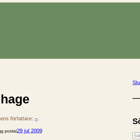
Slu
 hage
ens författare:
–
.
S
29 jul 2009
gg postat
S