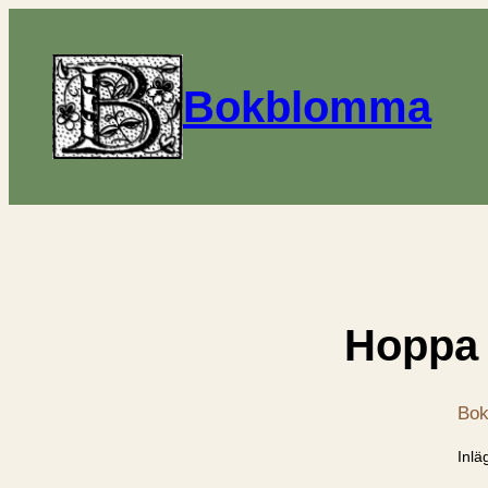
Bokblomma
Hoppa
Bok
Inlä