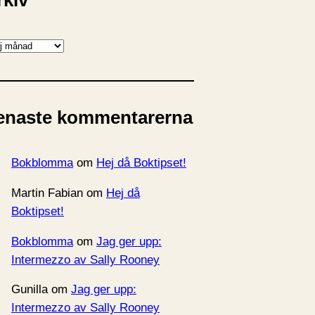
rkiv
enaste kommentarerna
Bokblomma
om
Hej då Boktipset!
Martin Fabian
om
Hej då
Boktipset!
Bokblomma
om
Jag ger upp:
Intermezzo av Sally Rooney
Gunilla
om
Jag ger upp:
Intermezzo av Sally Rooney