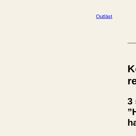
Outläst
K
r
3 
”
h