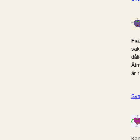
Fia
sak.
dål
Åtm
är r
Sva
Kan