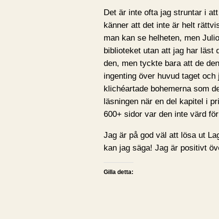
Det är inte ofta jag struntar i a
känner att det inte är helt rättv
man kan se helheten, men Julio 
biblioteket utan att jag har läst
den, men tyckte bara att de de
ingenting över huvud taget och j
klichéartade bohemerna som den 
läsningen när en del kapitel i p
600+ sidor var den inte värd för
Jag är på god väl att lösa ut La
kan jag säga! Jag är positivt ö
Gilla detta: