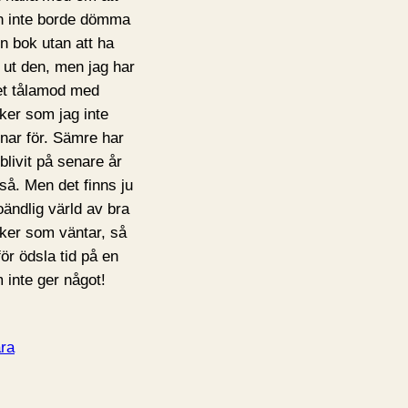
 inte borde dömma
en bok utan att ha
t ut den, men jag har
et tålamod med
ker som jag inte
tnar för. Sämre har
 blivit på senare år
så. Men det finns ju
oändlig värld av bra
ker som väntar, så
för ödsla tid på en
 inte ger något!
ra