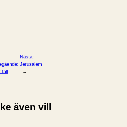
Nästa:
egående:
Jerusalem
t fall
→
e även vill