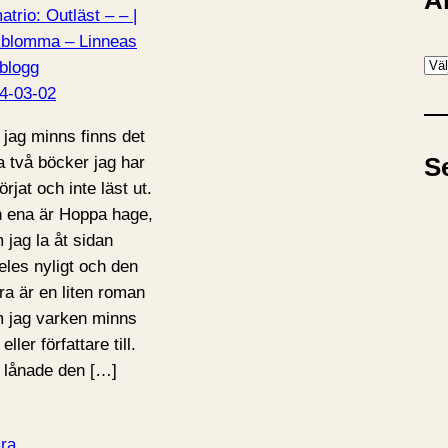
A
atrio: Outläst – – |
blomma – Linneas
A
blogg
r
4-03-02
k
 jag minns finns det
i
S
a två böcker jag har
v
rjat och inte läst ut.
 ena är Hoppa hage,
 jag la åt sidan
deles nyligt och den
ra är en liten roman
 jag varken minns
l eller författare till.
 lånade den […]
ra