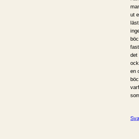
man
ut 
läs
ing
böc
fas
det
ock
en 
böc
var
som
Sva