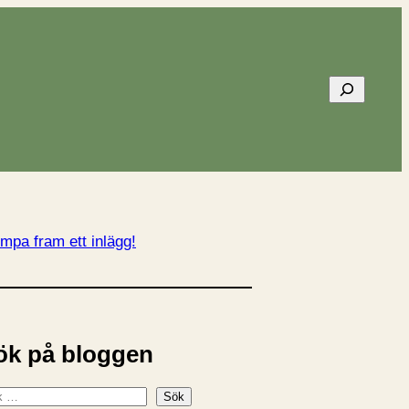
Sök
mpa fram ett inlägg!
ök på bloggen
Sök