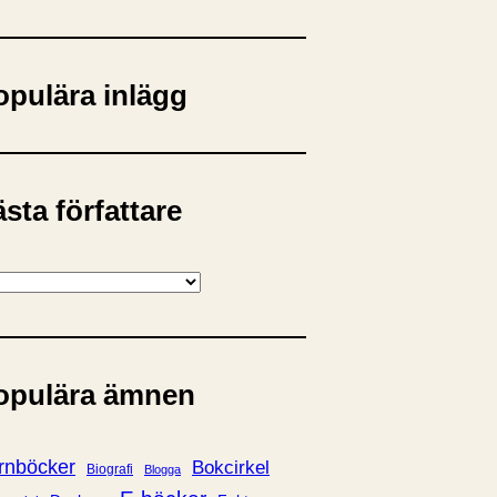
opulära inlägg
sta författare
opulära ämnen
rnböcker
Bokcirkel
Biografi
Blogga