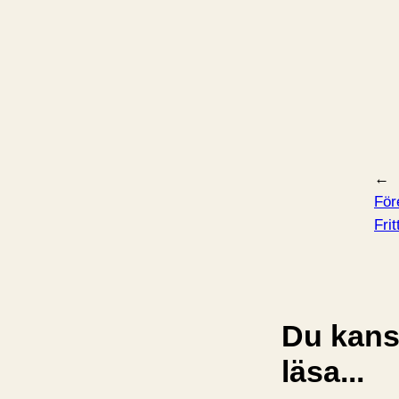
←
För
Frit
Du kansk
läsa...