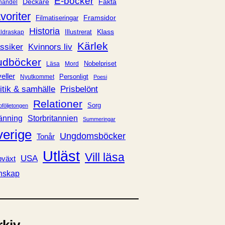
E-böcker
Deckare
Fakta
handel
voriter
Framsidor
Filmatiseringar
Historia
Klass
ldraskap
Illustrerat
Kärlek
ssiker
Kvinnors liv
udböcker
Nobelpriset
Läsa
Mord
eller
Personligt
Nyutkommet
Poesi
itik & samhälle
Prisbelönt
Relationer
Sorg
oföljetongen
änning
Storbritannien
Summeringar
verige
Ungdomsböcker
Tonår
Utläst
Vill läsa
USA
växt
nskap