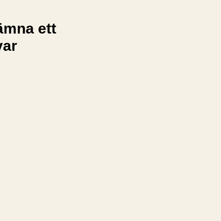
ämna ett
var