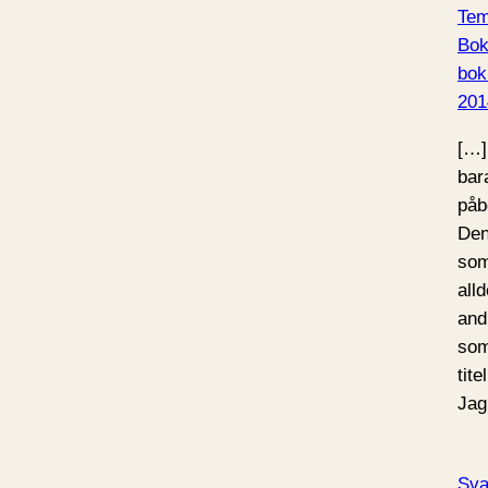
Tem
Bok
bok
201
[…]
bar
påbö
Den
som
all
and
som
tite
Jag
Sva