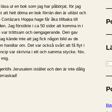
ö
tt läsa ut en bok som jag har påbörjat, för jag
k
ist att helt döma en bok förrän den är utläst och
Cortázars Hoppa hage får åka tillbaka till
P
 den. Jag försökte i ca 50 sidor att komma in i
n var tröttsam och oengagerande. Den gav
ag kände inte att jag fick någon bild av de
handlar om. Det var också svårt att få flyt i
Lä
rincip var skrivna i ett och samma stycke. Nix.
 mig.
K
gerlöfs Jerusalem istället och den är inte dålig
a
verraskad!
t
e
P
g
o
r
Ba
i