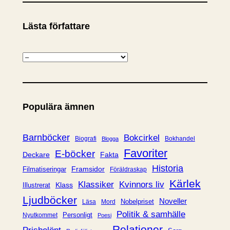
Lästa författare
K
a
t
e
Populära ämnen
g
o
r
Barnböcker
Bokcirkel
Biografi
Bokhandel
Blogga
i
Favoriter
E-böcker
Deckare
Fakta
e
Historia
Framsidor
Filmatiseringar
Föräldraskap
r
Kärlek
Klassiker
Kvinnors liv
Klass
Illustrerat
Ljudböcker
Noveller
Nobelpriset
Läsa
Mord
Politik & samhälle
Personligt
Nyutkommet
Poesi
Relationer