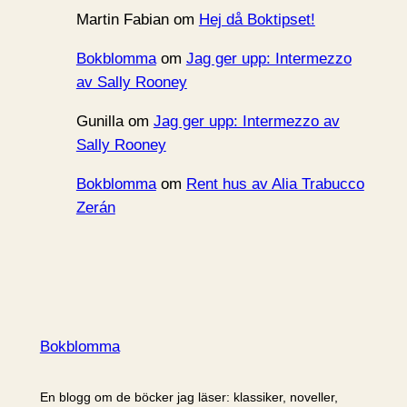
Martin Fabian
om
Hej då Boktipset!
Bokblomma
om
Jag ger upp: Intermezzo
av Sally Rooney
Gunilla
om
Jag ger upp: Intermezzo av
Sally Rooney
Bokblomma
om
Rent hus av Alia Trabucco
Zerán
Bokblomma
En blogg om de böcker jag läser: klassiker, noveller,