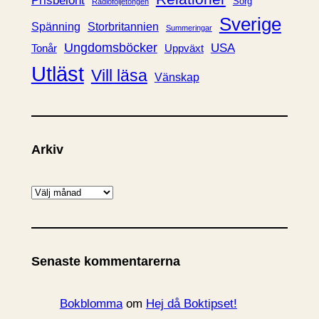
Prisbelönt
Sorg
Radioföljetongen
Sverige
Spänning
Storbritannien
Summeringar
Ungdomsböcker
USA
Uppväxt
Tonår
Utläst
Vill läsa
Vänskap
Arkiv
A
r
k
i
Senaste kommentarerna
v
Bokblomma
om
Hej då Boktipset!