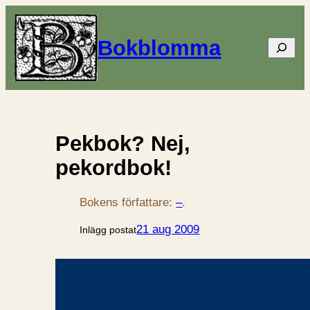
Bokblomma
Sök
Pekbok? Nej,
pekordbok!
Bokens författare:
–
.
21 aug 2009
Inlägg postat