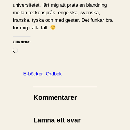
universitetet, lärt mig att prata en blandning
mellan teckenspråk, engelska, svenska,
franska, tyska och med gester. Det funkar bra
för mig i alla fall.
Gilla detta:
L
a
d
d
E-böcker
Ordbok
a
r
i
Kommentarer
n
…
Lämna ett svar