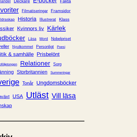
E-böcker
Deckare
Fakta
handel
voriter
Framsidor
Filmatiseringar
Historia
Klass
ldraskap
Illustrerat
Kärlek
ssiker
Kvinnors liv
udböcker
Nobelpriset
Läsa
Mord
eller
Personligt
Nyutkommet
Poesi
itik & samhälle
Prisbelönt
Relationer
Sorg
oföljetongen
änning
Storbritannien
Summeringar
verige
Ungdomsböcker
Tonår
Utläst
Vill läsa
USA
växt
nskap