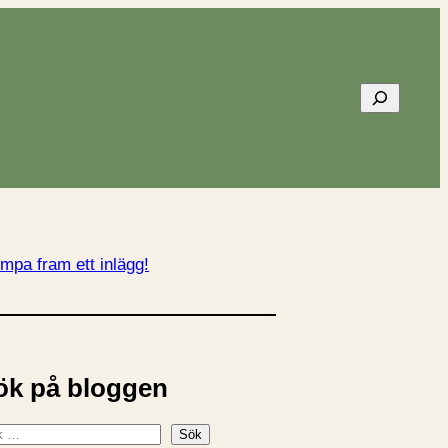
Sök
mpa fram ett inlägg!
ök på bloggen
Sök