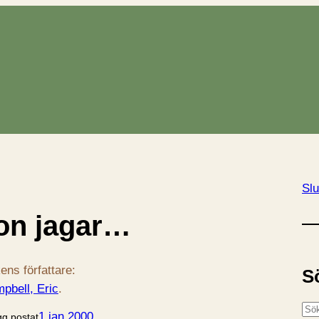
Slu
jon jagar…
ens författare:
S
pbell, Eric
.
S
1 jan 2000
gg postat