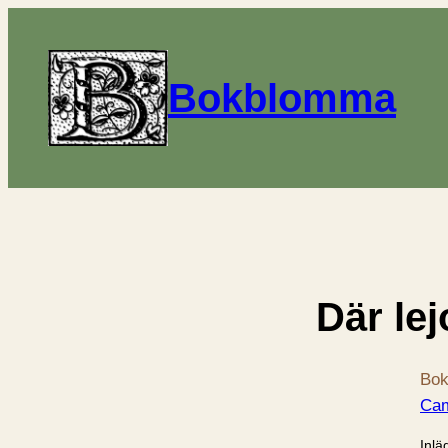
Bokblomma
Där le
Bok
Cam
Inlä