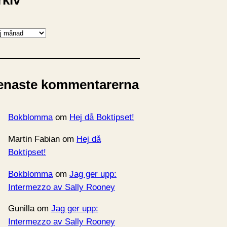
rkiv
enaste kommentarerna
Bokblomma
om
Hej då Boktipset!
Martin Fabian
om
Hej då
Boktipset!
Bokblomma
om
Jag ger upp:
Intermezzo av Sally Rooney
Gunilla
om
Jag ger upp:
Intermezzo av Sally Rooney