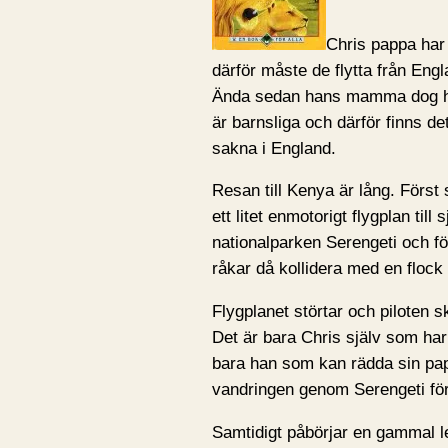
Chris pappa har 
därför måste de flytta från Engl
Ända sedan hans mamma dog har
är barnsliga och därför finns d
sakna i England.
Resan till Kenya är lång. Först
ett litet enmotorigt flygplan til
nationalparken Serengeti och för
råkar då kollidera med en flock 
Flygplanet störtar och piloten s
Det är bara Chris själv som har 
bara han som kan rädda sin pap
vandringen genom Serengeti för
Samtidigt påbörjar en gammal le