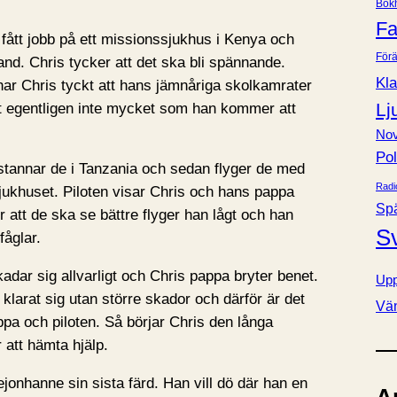
Bok
e
Fa
r
fått jobb på ett missionssjukhus i Kenya och
Förä
and. Chris tycker att det ska bli spännande.
Kla
 Chris tyckt att hans jämnåriga skolkamrater
Lj
et egentligen inte mycket som han kommer att
Nov
Pol
 stannar de i Tanzania och sedan flyger de med
Radi
l sjukhuset. Piloten visar Chris och hans pappa
Sp
 att de ska se bättre flyger han lågt och han
S
fåglar.
kadar sig allvarligt och Chris pappa bryter benet.
Upp
klarat sig utan större skador och därför är det
Vä
pa och piloten. Så börjar Chris den långa
 att hämta hjälp.
jonhanne sin sista färd. Han vill dö där han en