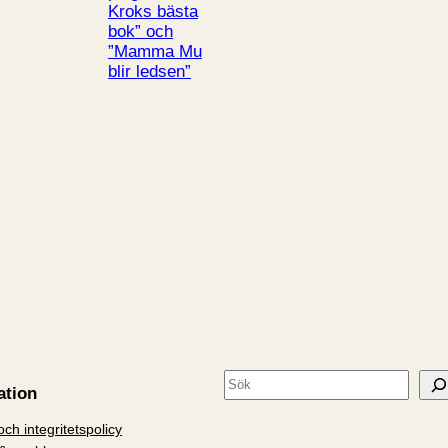
Kroks bästa
bok” och
”Mamma Mu
blir ledsen”
S
ation
ö
ch integritetspolicy
k