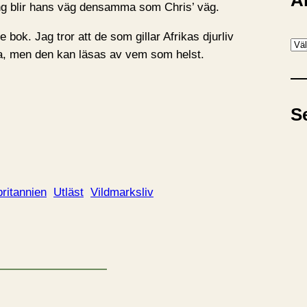
A
ng blir hans väg densamma som Chris’ väg.
bok. Jag tror att de som gillar Afrikas djurliv
A
tra, men den kan läsas av vem som helst.
r
k
i
S
v
britannien
Utläst
Vildmarksliv