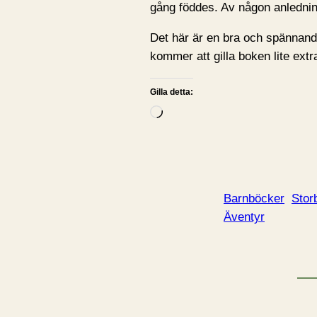
gång föddes. Av någon anledni
Det här är en bra och spännande 
kommer att gilla boken lite ex
Gilla detta:
L
a
d
d
a
Barnböcker
Stor
r
Äventyr
i
n
…