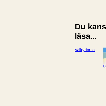
Du kansk
läsa...
Valkyriorna
L