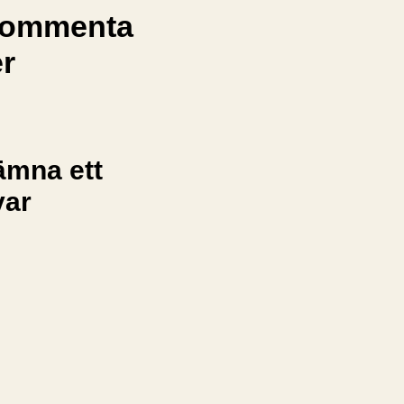
ommenta
er
ämna ett
var