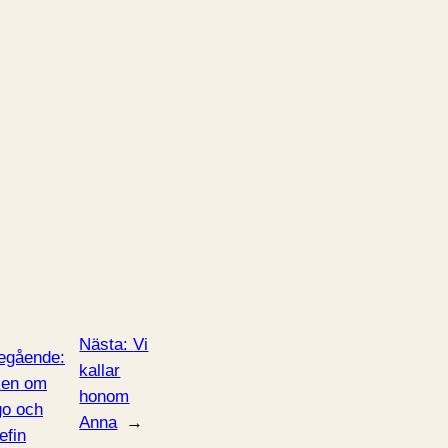
Nästa:
Vi
egående:
kallar
ken om
honom
o och
Anna
→
efin