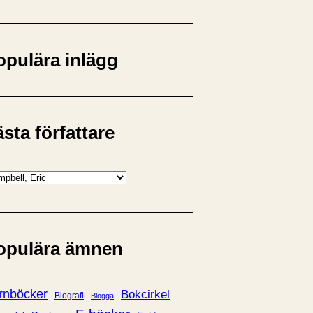
opulära inlägg
sta författare
opulära ämnen
rnböcker
Bokcirkel
Biografi
Blogga