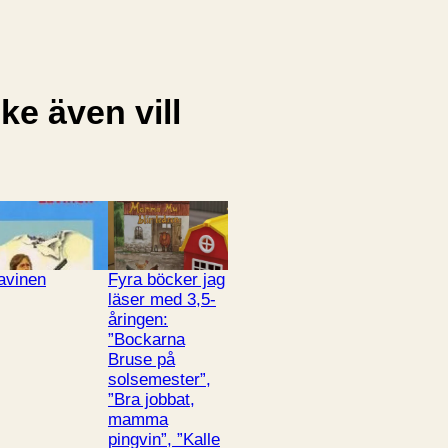
e även vill
avinen
Fyra böcker jag
läser med 3,5-
åringen:
”Bockarna
Bruse på
solsemester”,
”Bra jobbat,
mamma
pingvin”, ”Kalle