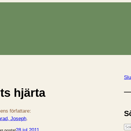
Slu
ts hjärta
ens författare:
S
rad, Joseph
.
S
28 jul 2011
gg postat