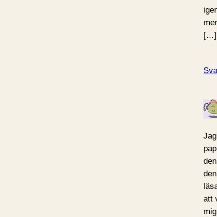
ige
men
[…]
Sva
Jag
pap
den
den
läs
att
mig