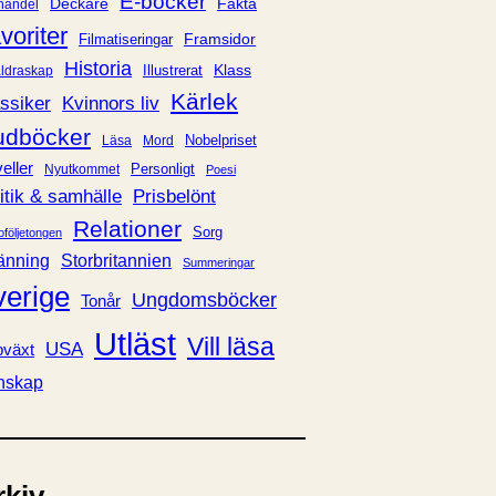
E-böcker
Deckare
Fakta
handel
voriter
Framsidor
Filmatiseringar
Historia
Klass
ldraskap
Illustrerat
Kärlek
ssiker
Kvinnors liv
udböcker
Nobelpriset
Läsa
Mord
eller
Personligt
Nyutkommet
Poesi
itik & samhälle
Prisbelönt
Relationer
Sorg
oföljetongen
änning
Storbritannien
Summeringar
verige
Ungdomsböcker
Tonår
Utläst
Vill läsa
USA
växt
nskap