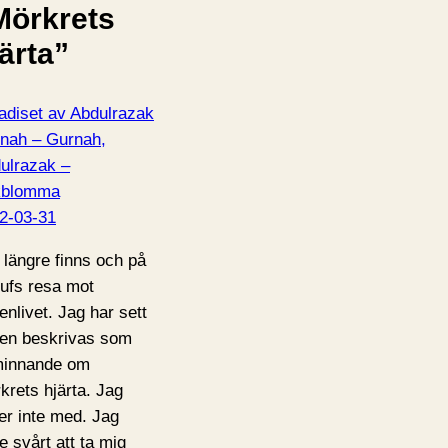
Mörkrets
ärta”
adiset av Abdulrazak
nah – Gurnah,
ulrazak –
kblomma
2-03-31
 längre finns och på
ufs resa mot
enlivet. Jag har sett
en beskrivas som
innande om
krets hjärta. Jag
ler inte med. Jag
e svårt att ta mig