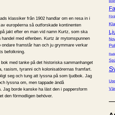
Bok
e
Fa
r
Förä
ads klassiker från 1902 handlar om en resa in i
Kla
en av européerna så outforskade kontinenten
Lj
på jakt efter en man vid namn Kurtz, som ska
va handel med elfenben. Kurtz är mytomspunnen
Nov
o ondare framstår han och ju grymmare verkar
Pol
s befolkning.
Radi
Sp
ant bok med tanke på det historiska sammanhanget
S
 rasism, tyranni och kolonisatörernas framfart.
oligt seg och tung att lyssna på som ljudbok. Jag
Upp
r och lyssna om, men tappade ändå
Vä
n. Jag borde kanske ha läst den i pappersform
t den förmodligen behöver.