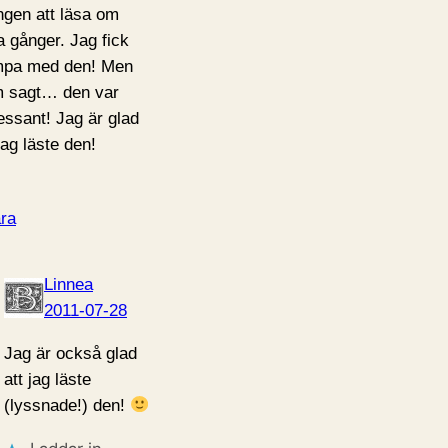
ngen att läsa om
ra gånger. Jag fick
pa med den! Men
 sagt… den var
ressant! Jag är glad
jag läste den!
ra
Linnea
2011-07-28
Jag är också glad
att jag läste
(lyssnade!) den!