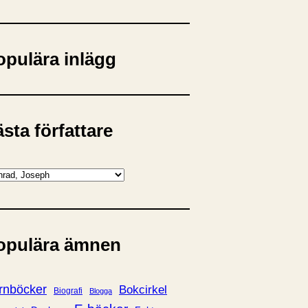
opulära inlägg
sta författare
opulära ämnen
rnböcker
Bokcirkel
Biografi
Blogga