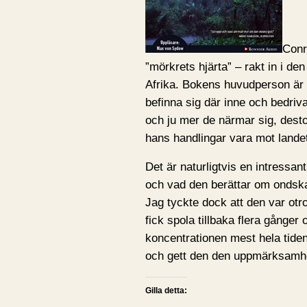
Conr
”mörkrets hjärta” – rakt in i d
Afrika. Bokens huvudperson är 
befinna sig där inne och bedri
och ju mer de närmar sig, dest
hans handlingar vara mot landet
Det är naturligtvis en intress
och vad den berättar om ondska,
Jag tyckte dock att den var otr
fick spola tillbaka flera gånge
koncentrationen mest hela tide
och gett den den uppmärksamhe
Gilla detta: