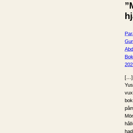
”
hj
Par
Gur
Abd
Bo
202
[…]
Yus
vux
bok
påm
Mör
hål
had