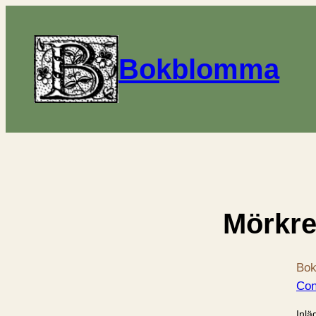
Bokblomma
Mörkre
Bok
Con
Inlä