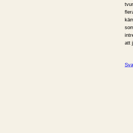
tvu
fle
käm
som
int
att 
Sva