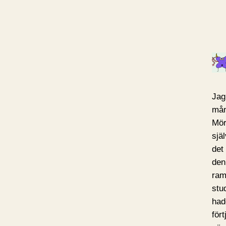
Jag
mån
Mör
sjä
det
den
rame
stu
had
för