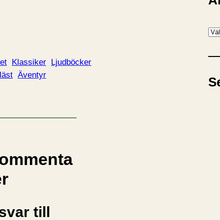
A
A
r
k
et
Klassiker
Ljudböcker
i
läst
Äventyr
S
v
ommenta
er
svar till