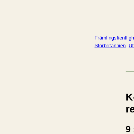
Främlingsfientligh
Storbritannien
Ut
K
r
9 