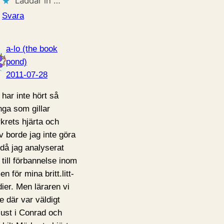
Laddar in …
Svara
a-lo (the book
pond)
2011-07-28
 har inte hört så
ga som gillar
krets hjärta och
lv borde jag inte göra
 då jag analyserat
 till förbannelse inom
n för mina britt.litt-
dier. Men läraren vi
e där var väldigt
tjust i Conrad och