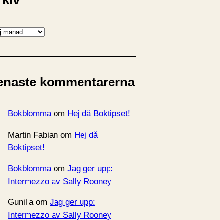
rkiv
enaste kommentarerna
Bokblomma
om
Hej då Boktipset!
Martin Fabian
om
Hej då
Boktipset!
Bokblomma
om
Jag ger upp:
Intermezzo av Sally Rooney
Gunilla
om
Jag ger upp:
Intermezzo av Sally Rooney