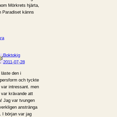
nom Mörkrets hjärta,
 Paradiset känns
ra
Boktokig
2011-07-28
 läste den i
persform och tyckte
 var intressant. men
 var krävande att
a! Jag var tvungen
 verkligen anstränga
. I början var jag