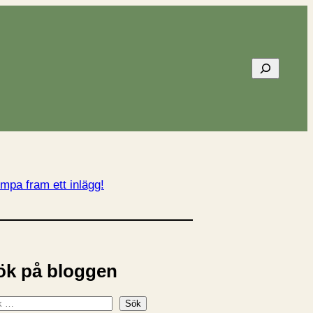
Sök
mpa fram ett inlägg!
ök på bloggen
Sök