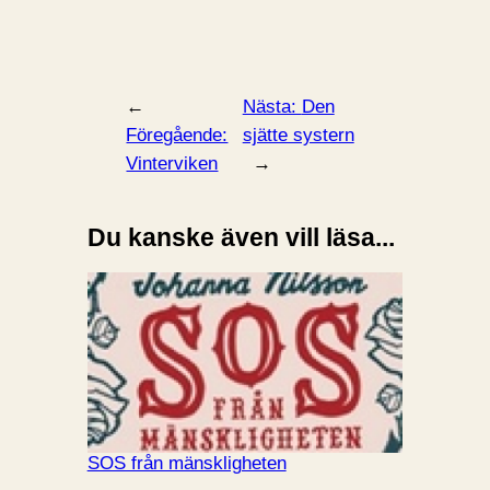
←
Nästa:
Den
Föregående:
sjätte systern
Vinterviken
→
Du kanske även vill läsa...
SOS från mänskligheten