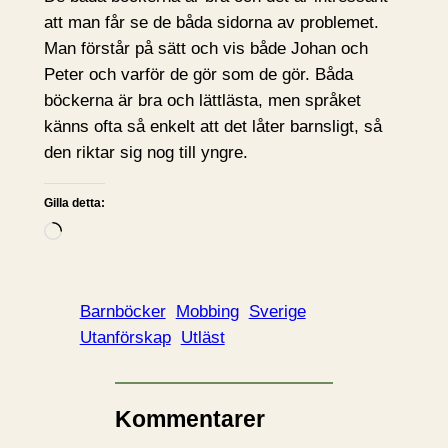
att man får se de båda sidorna av problemet.
Man förstår på sätt och vis både Johan och
Peter och varför de gör som de gör. Båda
böckerna är bra och lättlästa, men språket
känns ofta så enkelt att det låter barnsligt, så
den riktar sig nog till yngre.
Gilla detta:
L
a
d
d
Barnböcker
Mobbing
Sverige
a
Utanförskap
Utläst
r
i
n
Kommentarer
…