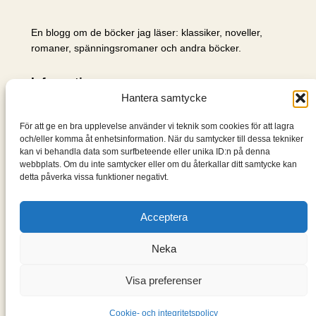
En blogg om de böcker jag läser: klassiker, noveller,
romaner, spänningsromaner och andra böcker.
Information
Hantera samtycke
Cookie- och integritetspolicy
Om mig & om bloggen
För att ge en bra upplevelse använder vi teknik som cookies för att lagra
S
och/eller komma åt enhetsinformation. När du samtycker till dessa tekniker
kan vi behandla data som surfbeteende eller unika ID:n på denna
ö
webbplats. Om du inte samtycker eller om du återkallar ditt samtycke kan
k
detta påverka vissa funktioner negativt.
Acceptera
Neka
Visa preferenser
Designad med
WordPress
Cookie- och integritetspolicy