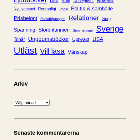
Noveller
Nobelpriset
Läsa
Mord
Politik & samhälle
Personligt
Nyutkommet
Poesi
Relationer
Prisbelönt
Sorg
Radioföljetongen
Sverige
Spänning
Storbritannien
Summeringar
Ungdomsböcker
USA
Uppväxt
Tonår
Utläst
Vill läsa
Vänskap
Arkiv
A
r
k
i
Senaste kommentarerna
v