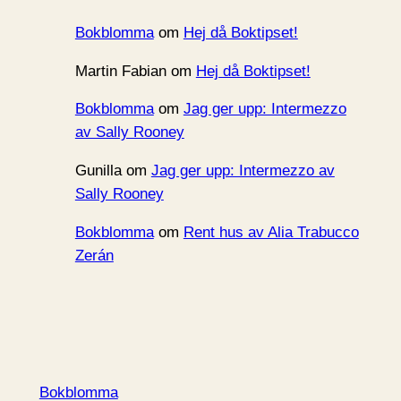
Bokblomma
om
Hej då Boktipset!
Martin Fabian
om
Hej då Boktipset!
Bokblomma
om
Jag ger upp: Intermezzo
av Sally Rooney
Gunilla
om
Jag ger upp: Intermezzo av
Sally Rooney
Bokblomma
om
Rent hus av Alia Trabucco
Zerán
Bokblomma