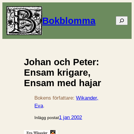
Bokblomma
Sök
Johan och Peter:
Ensam krigare,
Ensam med hajar
Bokens författare:
Wikander,
Eva
.
1 jan 2002
Inlägg postat