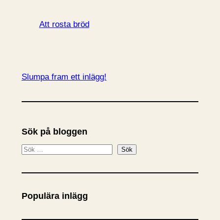
Att rosta bröd
Slumpa fram ett inlägg!
Sök på bloggen
S
Sök
ö
k
Populära inlägg