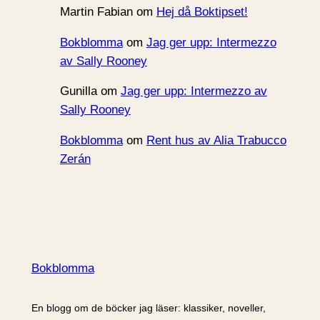
Martin Fabian
om
Hej då Boktipset!
Bokblomma
om
Jag ger upp: Intermezzo
av Sally Rooney
Gunilla
om
Jag ger upp: Intermezzo av
Sally Rooney
Bokblomma
om
Rent hus av Alia Trabucco
Zerán
Bokblomma
En blogg om de böcker jag läser: klassiker, noveller,