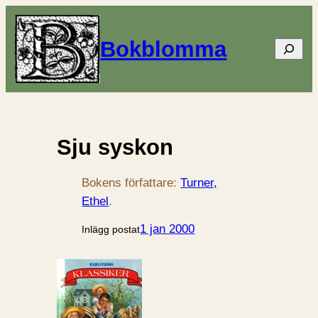
Bokblomma
Sök
Sju syskon
Bokens författare:
Turner,
Ethel
.
1 jan 2000
Inlägg postat