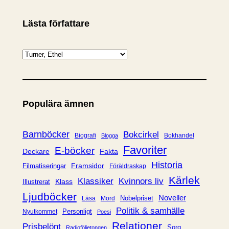
Lästa författare
K
a
t
e
Populära ämnen
g
o
r
Barnböcker
Bokcirkel
Biografi
Bokhandel
Blogga
i
Favoriter
E-böcker
Deckare
Fakta
e
Historia
Framsidor
Filmatiseringar
Föräldraskap
r
Kärlek
Klassiker
Kvinnors liv
Klass
Illustrerat
Ljudböcker
Noveller
Nobelpriset
Läsa
Mord
Politik & samhälle
Personligt
Nyutkommet
Poesi
Relationer
Prisbelönt
Sorg
Radioföljetongen