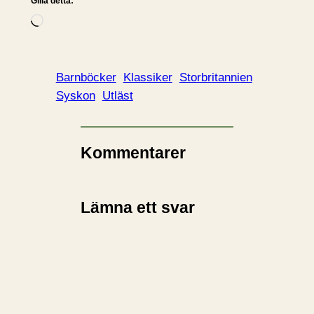
Gilla detta:
L
a
d
d
Barnböcker
Klassiker
Storbritannien
a
Syskon
Utläst
r
i
n
Kommentarer
…
Lämna ett svar