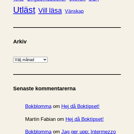
Utläst
Vill läsa
Vänskap
Arkiv
A
r
k
i
Senaste kommentarerna
v
Bokblomma
om
Hej då Boktipset!
Martin Fabian
om
Hej då Boktipset!
Bokblomma
om
Jag ger upp: Intermezzo