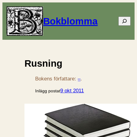
Bokblomma
Sök
Rusning
Bokens författare:
–
.
9 okt 2011
Inlägg postat