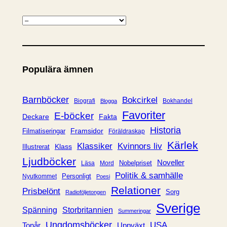
K
a
t
e
Populära ämnen
g
o
r
Barnböcker
Bokcirkel
Biografi
Bokhandel
Blogga
i
Favoriter
E-böcker
Deckare
Fakta
e
Historia
Framsidor
Filmatiseringar
Föräldraskap
r
Kärlek
Klassiker
Kvinnors liv
Klass
Illustrerat
Ljudböcker
Noveller
Nobelpriset
Läsa
Mord
Politik & samhälle
Personligt
Nyutkommet
Poesi
Relationer
Prisbelönt
Sorg
Radioföljetongen
Sverige
Spänning
Storbritannien
Summeringar
Ungdomsböcker
USA
Uppväxt
Tonår