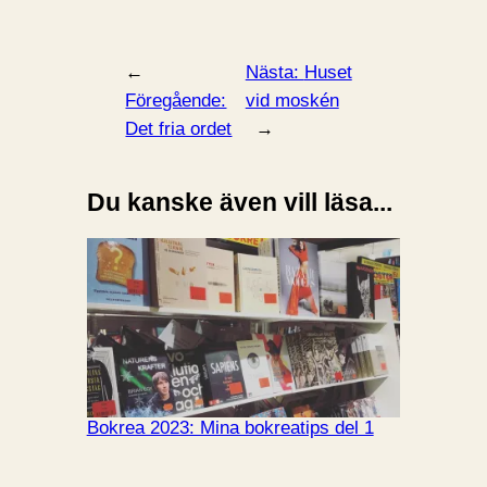
←
Nästa:
Huset
Föregående:
vid moskén
Det fria ordet
→
Du kanske även vill läsa...
Bokrea 2023: Mina bokreatips del 1