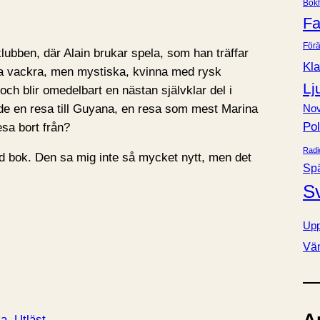
Bok
e
Fa
r
Förä
lubben, där Alain brukar spela, som han träffar
Kla
na vackra, men mystiska, kvinna med rysk
Lj
ch blir omedelbart en nästan självklar del i
 de en resa till Guyana, en resa som mest Marina
Nov
Pol
resa bort från?
Radi
 bok. Den sa mig inte så mycket nytt, men det
Sp
S
Upp
Vä
ka
Utläst