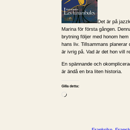
Det är på jazzk
Marina för första gången. Den
brytning följer med honom hem o
hans liv. Tillsammans planerar
är ivrig på. Vad är det hon vill 
En spännande och okomplicerad
är ändå en bra liten historia.
Gilla detta:
L
a
d
d
a
Frankrike
Frans