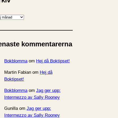
rkiv
enaste kommentarerna
Bokblomma
om
Hej då Boktipset!
Martin Fabian
om
Hej då
Boktipset!
Bokblomma
om
Jag ger upp:
Intermezzo av Sally Rooney
Gunilla
om
Jag ger upp:
Intermezzo av Sally Rooney