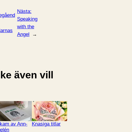
Nästa:
egåend
Speaking
with the
arnas
Angel
→
e även vill
kam av Ann-
Knasiga titlar
elén