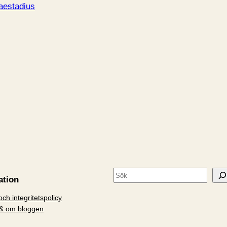
aestadius
S
ation
ö
ch integritetspolicy
k
& om bloggen