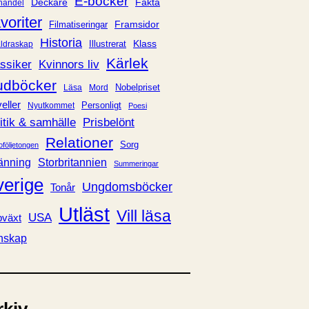
E-böcker
Deckare
Fakta
handel
voriter
Framsidor
Filmatiseringar
Historia
Klass
ldraskap
Illustrerat
Kärlek
ssiker
Kvinnors liv
udböcker
Nobelpriset
Läsa
Mord
eller
Personligt
Nyutkommet
Poesi
itik & samhälle
Prisbelönt
Relationer
Sorg
oföljetongen
änning
Storbritannien
Summeringar
verige
Ungdomsböcker
Tonår
Utläst
Vill läsa
USA
växt
nskap