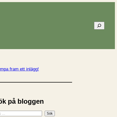
Sök
mpa fram ett inlägg!
ök på bloggen
Sök