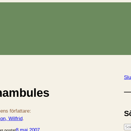
Slu
nambules
ens författare:
S
on, Wilfrid
.
S
8 maj 2007
gg postat