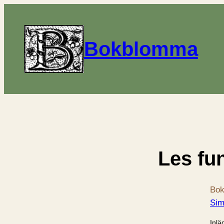
Bokblomma
Les fu
Bok
Sim
Inlä