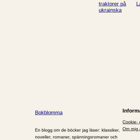
traktorer på
L
ukrainska
Inform
Bokblomma
Cookie- o
Om mig 
En blogg om de böcker jag läser: klassiker,
noveller, romaner, spänningsromaner och