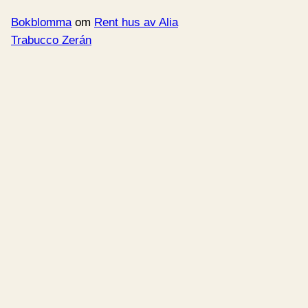
Bokblomma
om
Rent hus av Alia
Trabucco Zerán