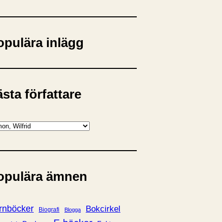
opulära inlägg
sta författare
opulära ämnen
rnböcker
Bokcirkel
Biografi
Blogga