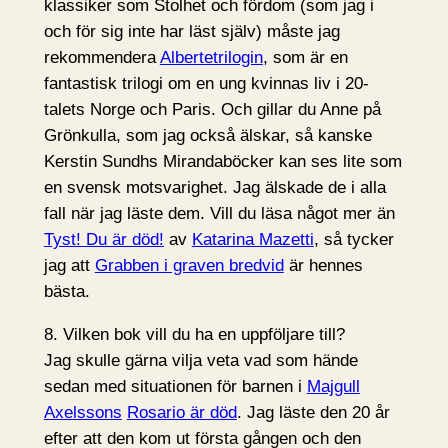
klassiker som Stolhet och fördom (som jag i
och för sig inte har läst själv) måste jag
rekommendera
Albertetrilogin
, som är en
fantastisk trilogi om en ung kvinnas liv i 20-
talets Norge och Paris. Och gillar du Anne på
Grönkulla, som jag också älskar, så kanske
Kerstin Sundhs Mirandaböcker kan ses lite som
en svensk motsvarighet. Jag älskade de i alla
fall när jag läste dem. Vill du läsa något mer än
Tyst! Du är död!
av
Katarina Mazetti
, så tycker
jag att
Grabben i graven bredvid
är hennes
bästa.
8. Vilken bok vill du ha en uppföljare till?
Jag skulle gärna vilja veta vad som hände
sedan med situationen för barnen i
Majgull
Axelssons
Rosario är död
. Jag läste den 20 år
efter att den kom ut första gången och den