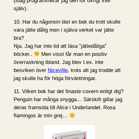
(idag programmerar jag den för övrigt inte
själv).
10. Har du någonsin läst en bok du trott skulle
vara jätte dålig men i själva verket var jätte
bra?
Nja. Jag har inte tid att läsa ”jättedåliga”
böcker..
Men visst får man en positiv
överraskning ibland. Jag blev t.ex. inte
besviken över
Niceville
, trots att jag trodde att
jag skulle ha för höga förväntningar.
11. Vilken bok har det finaste covern enligt dig?
Penguin har många snygga… Särskilt gillar jag
deras framsida till Alice i Underlandet. Rosa
flamingos är min grej…