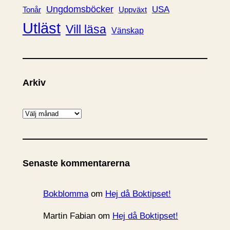
Ungdomsböcker
USA
Uppväxt
Tonår
Utläst
Vill läsa
Vänskap
Arkiv
A
r
k
i
Senaste kommentarerna
v
Bokblomma
om
Hej då Boktipset!
Martin Fabian
om
Hej då Boktipset!