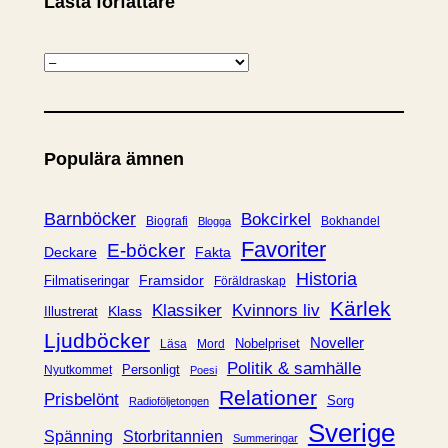
Lästa författare
K
a
t
e
Populära ämnen
g
o
r
Barnböcker
Bokcirkel
Biografi
Bokhandel
Blogga
i
Favoriter
E-böcker
Deckare
Fakta
e
Historia
Framsidor
Filmatiseringar
Föräldraskap
r
Kärlek
Klassiker
Kvinnors liv
Klass
Illustrerat
Ljudböcker
Noveller
Nobelpriset
Läsa
Mord
Politik & samhälle
Personligt
Nyutkommet
Poesi
Relationer
Prisbelönt
Sorg
Radioföljetongen
Sverige
Spänning
Storbritannien
Summeringar