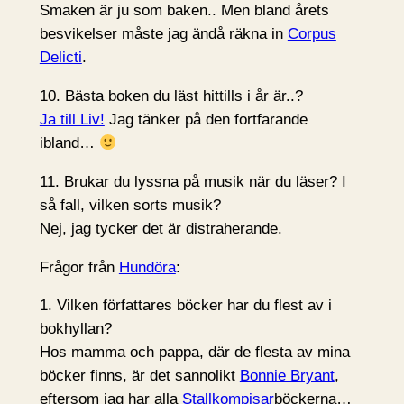
Smaken är ju som baken.. Men bland årets
besvikelser måste jag ändå räkna in
Corpus
Delicti
.
10. Bästa boken du läst hittills i år är..?
Ja till Liv!
Jag tänker på den fortfarande
ibland…
11. Brukar du lyssna på musik när du läser? I
så fall, vilken sorts musik?
Nej, jag tycker det är distraherande.
Frågor från
Hundöra
:
1. Vilken författares böcker har du flest av i
bokhyllan?
Hos mamma och pappa, där de flesta av mina
böcker finns, är det sannolikt
Bonnie Bryant
,
eftersom jag har alla
Stallkompisar
böckerna…