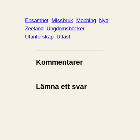
a
d
d
Ensamhet
Missbruk
Mobbing
Nya
a
Zeeland
Ungdomsböcker
r
Utanförskap
Utläst
i
n
…
Kommentarer
Lämna ett svar