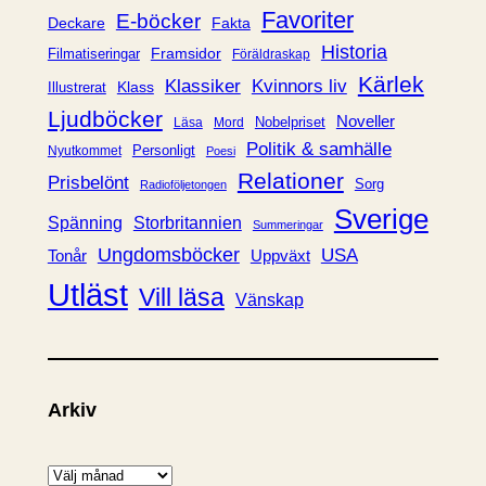
i
Favoriter
E-böcker
Deckare
Fakta
e
Historia
Framsidor
Filmatiseringar
Föräldraskap
r
Kärlek
Klassiker
Kvinnors liv
Klass
Illustrerat
Ljudböcker
Noveller
Nobelpriset
Läsa
Mord
Politik & samhälle
Personligt
Nyutkommet
Poesi
Relationer
Prisbelönt
Sorg
Radioföljetongen
Sverige
Spänning
Storbritannien
Summeringar
Ungdomsböcker
USA
Uppväxt
Tonår
Utläst
Vill läsa
Vänskap
Arkiv
A