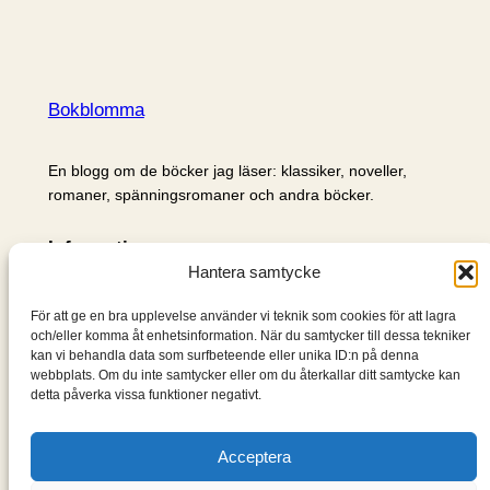
Bokblomma
En blogg om de böcker jag läser: klassiker, noveller,
romaner, spänningsromaner och andra böcker.
Information
Hantera samtycke
Cookie- och integritetspolicy
Om mig & om bloggen
För att ge en bra upplevelse använder vi teknik som cookies för att lagra
S
och/eller komma åt enhetsinformation. När du samtycker till dessa tekniker
kan vi behandla data som surfbeteende eller unika ID:n på denna
ö
webbplats. Om du inte samtycker eller om du återkallar ditt samtycke kan
k
detta påverka vissa funktioner negativt.
Acceptera