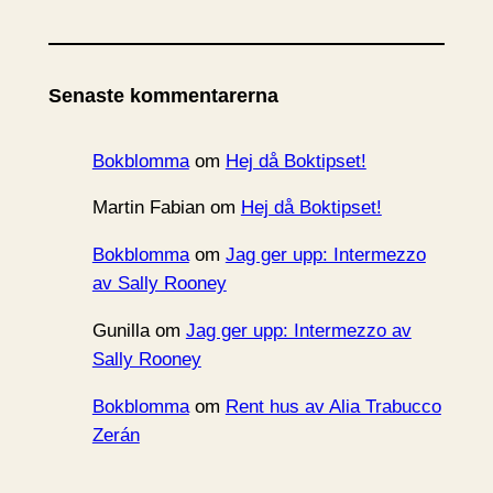
r
k
i
Senaste kommentarerna
v
Bokblomma
om
Hej då Boktipset!
Martin Fabian
om
Hej då Boktipset!
Bokblomma
om
Jag ger upp: Intermezzo
av Sally Rooney
Gunilla
om
Jag ger upp: Intermezzo av
Sally Rooney
Bokblomma
om
Rent hus av Alia Trabucco
Zerán