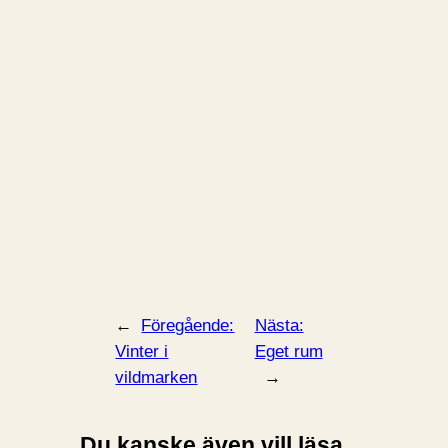
←
Föregående:
Nästa:
Vinter i
Eget rum
vildmarken
→
Du kanske även vill läsa...