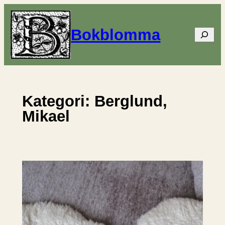
Hoppa
till
Bokblomma
Sök
innehåll
Kategori:
Berglund,
Mikael