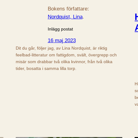
Bokens författare:
Nordquist, Lina
.
Inlägg postat
16 maj 2023
Dit du går, följer jag, av Lina Nordquist, är riktig
feelbad-litteratur om fattigdom, svält, övergrepp och
misär som drabbar två olika kvinnor, från två olika
tider, bosatta i samma lilla torp.
H
s
b
v