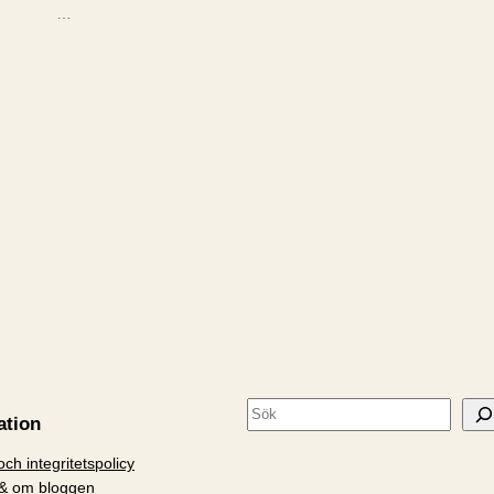
…
S
ation
ö
ch integritetspolicy
k
& om bloggen