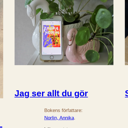
Jag ser allt du gör
Bokens författare:
Norlin, Annika
.
-