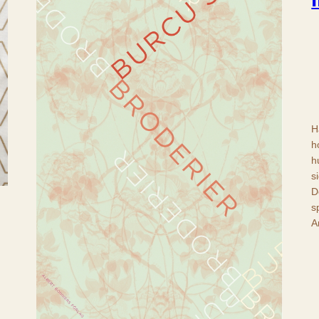
H
h
h
s
D
s
A