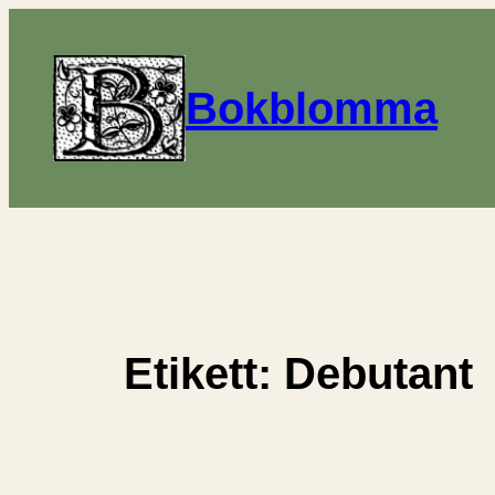
Hoppa
till
innehåll
Bokblomma
Etikett:
Debutant