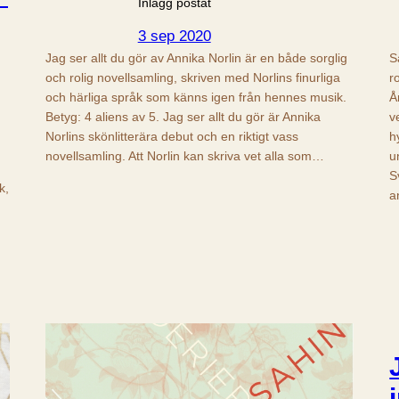
Inlägg postat
3 sep 2020
Jag ser allt du gör av Annika Norlin är en både sorglig
S
och rolig novellsamling, skriven med Norlins finurliga
r
och härliga språk som känns igen från hennes musik.
Å
Betyg: 4 aliens av 5. Jag ser allt du gör är Annika
v
Norlins skönlitterära debut och en riktigt vass
h
novellsamling. Att Norlin kan skriva vet alla som…
u
S
k,
a