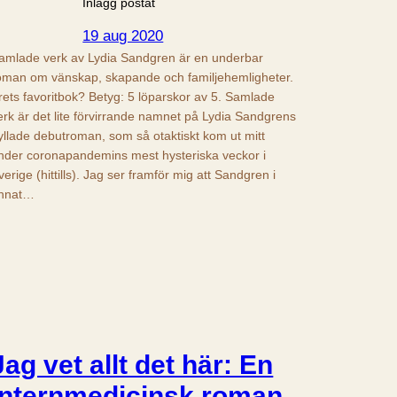
Inlägg postat
19 aug 2020
amlade verk av Lydia Sandgren är en underbar
oman om vänskap, skapande och familjehemligheter.
rets favoritbok? Betyg: 5 löparskor av 5. Samlade
erk är det lite förvirrande namnet på Lydia Sandgrens
yllade debutroman, som så otaktiskt kom ut mitt
nder coronapandemins mest hysteriska veckor i
verige (hittills). Jag ser framför mig att Sandgren i
nnat…
Jag vet allt det här: En
internmedicinsk roman