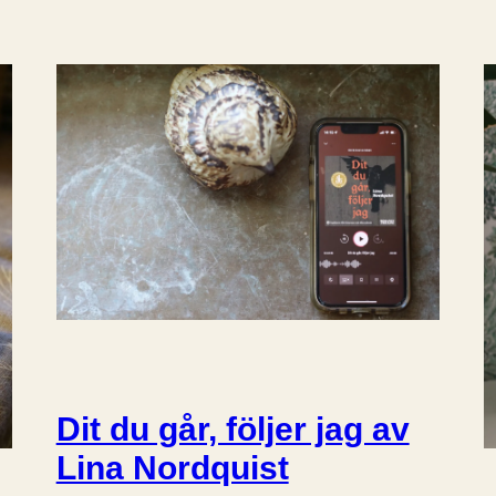
Dit du går, följer jag av
Lina Nordquist