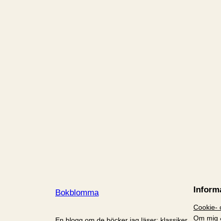
Inform
Bokblomma
Cookie- o
Om mig 
En blogg om de böcker jag läser: klassiker,