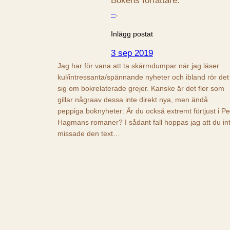
Bokens författare:
–
.
Inlägg postat
3 sep 2019
Jag har för vana att ta skärmdumpar när jag läser
kul/intressanta/spännande nyheter och ibland rör det
sig om bokrelaterade grejer. Kanske är det fler som
gillar någraav dessa inte direkt nya, men ändå
peppiga boknyheter: Är du också extremt förtjust i Pe
Hagmans romaner? I sådant fall hoppas jag att du in
missade den text…