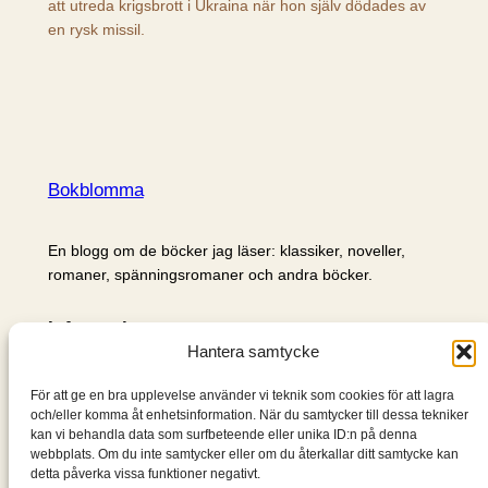
att utreda krigsbrott i Ukraina när hon själv dödades av
en rysk missil.
Bokblomma
En blogg om de böcker jag läser: klassiker, noveller,
romaner, spänningsromaner och andra böcker.
Information
Hantera samtycke
Cookie- och integritetspolicy
Om mig & om bloggen
För att ge en bra upplevelse använder vi teknik som cookies för att lagra
S
och/eller komma åt enhetsinformation. När du samtycker till dessa tekniker
kan vi behandla data som surfbeteende eller unika ID:n på denna
ö
webbplats. Om du inte samtycker eller om du återkallar ditt samtycke kan
k
detta påverka vissa funktioner negativt.