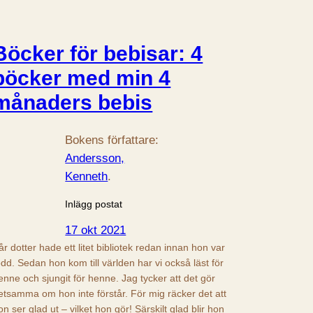
Böcker för bebisar: 4
böcker med min 4
månaders bebis
Bokens författare:
Andersson,
Kenneth
.
Inlägg postat
17 okt 2021
år dotter hade ett litet bibliotek redan innan hon var
ödd. Sedan hon kom till världen har vi också läst för
enne och sjungit för henne. Jag tycker att det gör
etsamma om hon inte förstår. För mig räcker det att
on ser glad ut – vilket hon gör! Särskilt glad blir hon