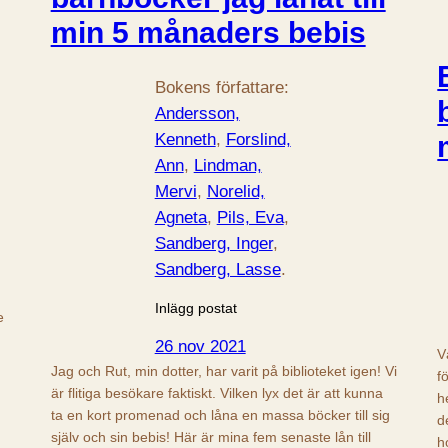
min 5 månaders bebis
Bokens författare:
Andersson,
Kenneth
, 
Forslind,
Ann
, 
Lindman,
Mervi
, 
Norelid,
Agneta
, 
Pils, Eva
, 
Sandberg, Inger
, 
Sandberg, Lasse
.
Inlägg postat
e
26 nov 2021
V
Jag och Rut, min dotter, har varit på biblioteket igen! Vi
f
är flitiga besökare faktiskt. Vilken lyx det är att kunna
h
ta en kort promenad och låna en massa böcker till sig
d
själv och sin bebis! Här är mina fem senaste lån till
h