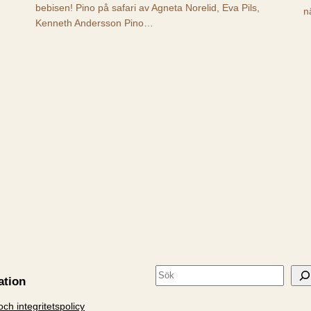
bebisen! Pino på safari av Agneta Norelid, Eva Pils,
n
Kenneth Andersson Pino…
S
ation
ö
ch integritetspolicy
k