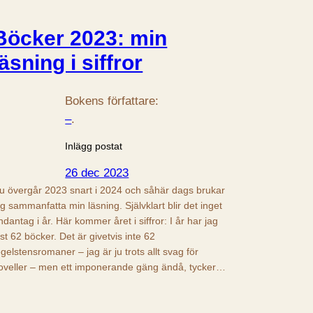
Böcker 2023: min
läsning i siffror
Bokens författare:
–
.
Inlägg postat
26 dec 2023
u övergår 2023 snart i 2024 och såhär dags brukar
ag sammanfatta min läsning. Självklart blir det inget
ndantag i år. Här kommer året i siffror: I år har jag
äst 62 böcker. Det är givetvis inte 62
egelstensromaner – jag är ju trots allt svag för
oveller – men ett imponerande gäng ändå, tycker…