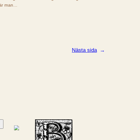
är man…
Nästa sida
→