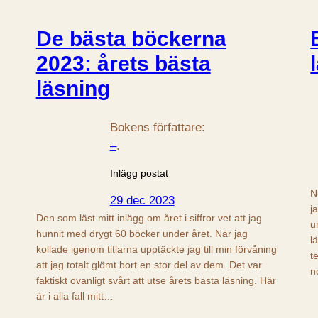
De bästa böckerna
2023: årets bästa
läsning
Bokens författare:
–
.
Inlägg postat
N
29 dec 2023
j
Den som läst mitt inlägg om året i siffror vet att jag
u
hunnit med drygt 60 böcker under året. När jag
l
kollade igenom titlarna upptäckte jag till min förvåning
t
att jag totalt glömt bort en stor del av dem. Det var
n
faktiskt ovanligt svårt att utse årets bästa läsning. Här
är i alla fall mitt…