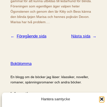
gammal för att kunna utbildas till ledarhund för blinda.
Föreningen som egentligen äger valpen heter
Ögonstenen och genom den lär Kitty och Bess känna
den blinda tjejen Marisa och hennes pojkvän Devon.
Marisa har två problem.…
←
Föregående sida
Nästa sida
→
Bokblomma
En blogg om de böcker jag läser: klassiker, noveller,
romaner, spänningsromaner och andra böcker.
Information
Hantera samtycke
Cookie- och integritetspolicy