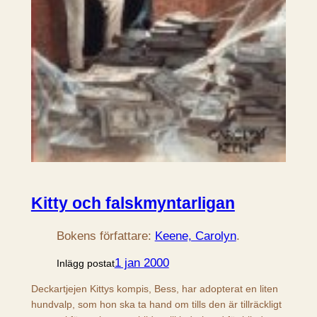
Kitty och falskmyntarligan
Bokens författare:
Keene, Carolyn
.
1 jan 2000
Inlägg postat
Deckartjejen Kittys kompis, Bess, har adopterat en liten
hundvalp, som hon ska ta hand om tills den är tillräckligt