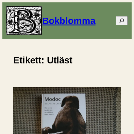
Hoppa
till
Bokblomma
Sök
innehåll
Etikett:
Utläst