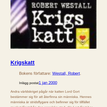
Krigskatt
Bokens författare:
Westall, Robert
.
1 jan 2000
Inlägg postat
Andra världskriget pågår när katten Lord Gort
bestämmer sig för att återfinna sin människa. Hennes
människa är stridsflygare och befinner sig för tillfället