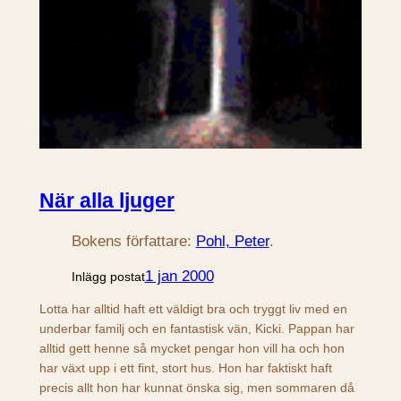
När alla ljuger
Bokens författare:
Pohl, Peter
.
1 jan 2000
Inlägg postat
Lotta har alltid haft ett väldigt bra och tryggt liv med en
underbar familj och en fantastisk vän, Kicki. Pappan har
alltid gett henne så mycket pengar hon vill ha och hon
har växt upp i ett fint, stort hus. Hon har faktiskt haft
precis allt hon har kunnat önska sig, men sommaren då