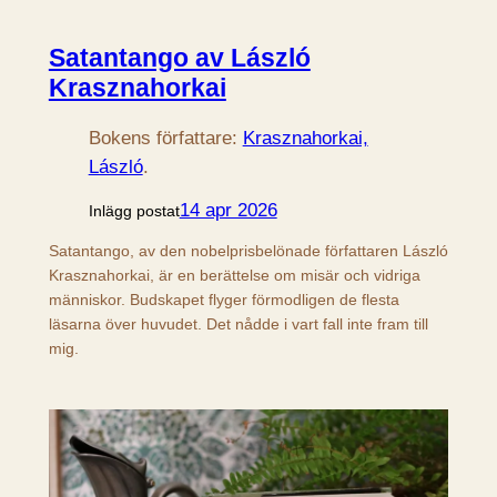
Satantango av László
Krasznahorkai
Bokens författare:
Krasznahorkai,
László
.
14 apr 2026
Inlägg postat
Satantango, av den nobelprisbelönade författaren László
Krasznahorkai, är en berättelse om misär och vidriga
människor. Budskapet flyger förmodligen de flesta
läsarna över huvudet. Det nådde i vart fall inte fram till
mig.