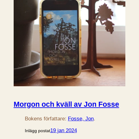
Morgon och kväll av Jon Fosse
Bokens författare:
Fosse, Jon
.
19 jan 2024
Inlägg postat