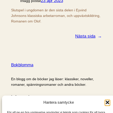
23 apr 2023
Inlägg postat
Slutspel i ungdomen är den sista delen i Eyvind
Johnsons klassiska arbetarroman, och uppväxtskildring,
Romanen om Olof.
Nästa sida
→
Bokblomma
En blogg om de böcker jag läser: klassiker, noveller,
romaner, spänningsromaner och andra böcker.
Information
Hantera samtycke
Cookie- och integritetspolicy
Om mig & om bloggen
För att ge en bra upplevelse använder vi teknik som cookies för att lagra