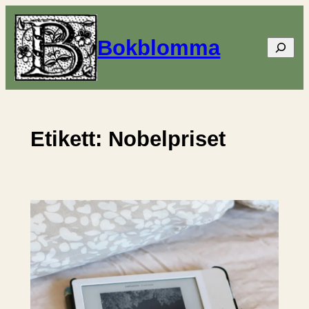
Hoppa
till
Bokblomma
Sök
innehåll
Etikett:
Nobelpriset