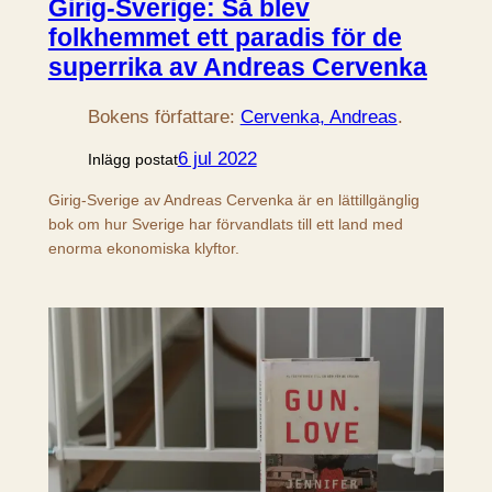
Girig-Sverige: Så blev
folkhemmet ett paradis för de
superrika av Andreas Cervenka
Bokens författare:
Cervenka, Andreas
.
6 jul 2022
Inlägg postat
Girig-Sverige av Andreas Cervenka är en lättillgänglig
bok om hur Sverige har förvandlats till ett land med
enorma ekonomiska klyftor.