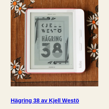
Hägring 38 av Kjell Westö