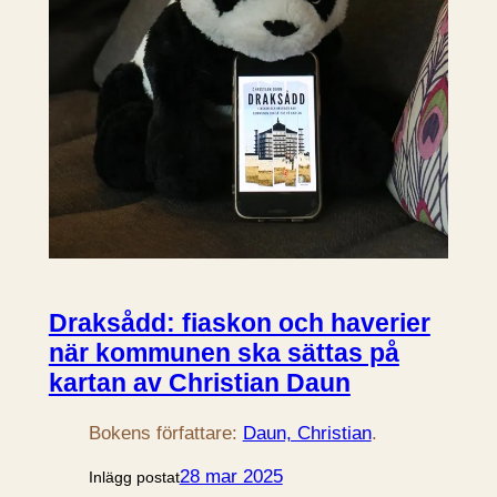
Draksådd: fiaskon och haverier
när kommunen ska sättas på
kartan av Christian Daun
Bokens författare:
Daun, Christian
.
28 mar 2025
Inlägg postat