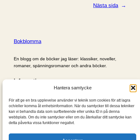
Nästa sida
→
Bokblomma
En blogg om de böcker jag läser: klassiker, noveller,
romaner, spänningsromaner och andra böcker.
Information
Hantera samtycke
Cookie- och integritetspolicy
Om mig & om bloggen
För att ge en bra upplevelse använder vi teknik som cookies för att lagra
S
och/eller komma åt enhetsinformation. När du samtycker till dessa tekniker
kan vi behandla data som surfbeteende eller unika ID:n på denna
ö
webbplats. Om du inte samtycker eller om du återkallar ditt samtycke kan
k
detta påverka vissa funktioner negativt.