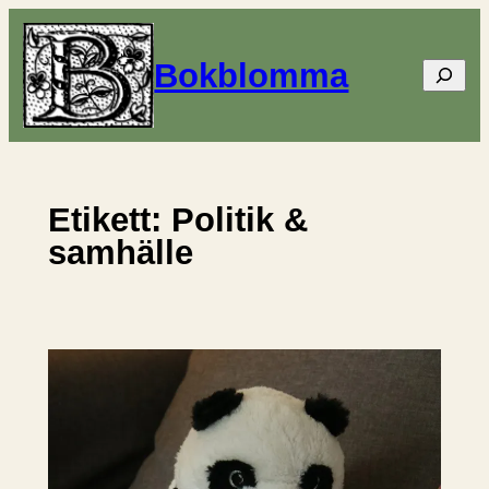
Hoppa
till
Bokblomma
Sök
innehåll
Etikett:
Politik &
samhälle