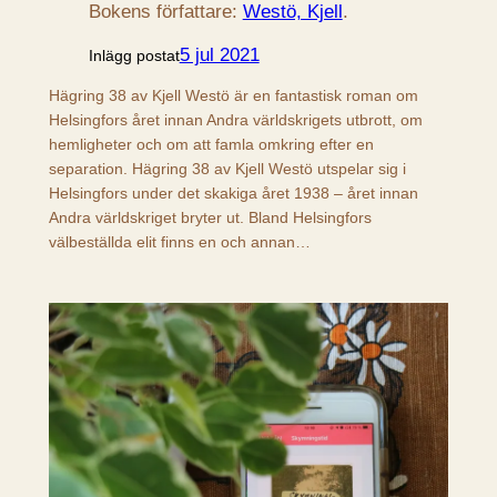
Bokens författare:
Westö, Kjell
.
5 jul 2021
Inlägg postat
Hägring 38 av Kjell Westö är en fantastisk roman om
Helsingfors året innan Andra världskrigets utbrott, om
hemligheter och om att famla omkring efter en
separation. Hägring 38 av Kjell Westö utspelar sig i
Helsingfors under det skakiga året 1938 – året innan
Andra världskriget bryter ut. Bland Helsingfors
välbeställda elit finns en och annan…