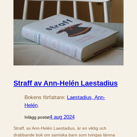
Straff av Ann-Helén Laestadius
Bokens författare:
Laestadius, Ann-
Helén
.
4 aug 2024
Inlägg postat
Straff, av Ann-Helén Laestadius, är en viktig och
drabbande bok om samiska barn som tvingas lämna