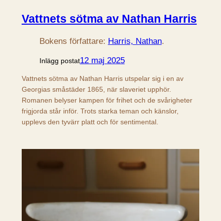
Vattnets sötma av Nathan Harris
Bokens författare:
Harris, Nathan
.
12 maj 2025
Inlägg postat
Vattnets sötma av Nathan Harris utspelar sig i en av
Georgias småstäder 1865, när slaveriet upphör.
Romanen belyser kampen för frihet och de svårigheter
frigjorda står inför. Trots starka teman och känslor,
upplevs den tyvärr platt och för sentimental.