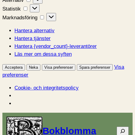
Alternativ
Statistik
Statistik
Marknadsföring
Marknadsföring
Hantera alternativ
Hantera tjänster
Hantera {vendor_count}-leverantörer
Läs mer om dessa syften
Visa
Acceptera
Neka
Visa preferenser
Spara preferenser
preferenser
Cookie- och integritetspolicy
Hoppa
till
Bokblomma
Sök
innehåll