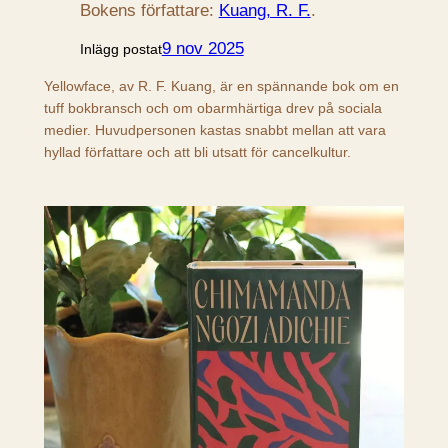
Bokens författare:
Kuang, R. F.
.
9 nov 2025
Inlägg postat
Yellowface, av R. F. Kuang, är en spännande bok om en
tuff bokbransch och om obarmhärtiga drev på sociala
medier. Huvudpersonen kastas snabbt mellan att vara
hyllad författare och att bli utsatt för cancelkultur.