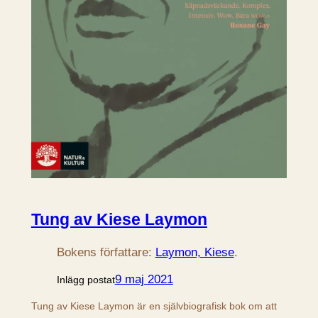
Tung av Kiese Laymon
Bokens författare:
Laymon, Kiese
.
9 maj 2021
Inlägg postat
Tung av Kiese Laymon är en självbiografisk bok om att