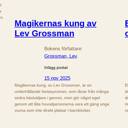
l
e
om
Magikernas kung av
Lev Grossman
Bokens författare:
Grossman, Lev
.
Inlägg postat
15 nov 2025
Magikernas kung, av Lev Grossman, är en
E
underhållande fantasyroman, som lånar från många
d
andra bästsäljare i genren, men gör något eget
d
genom att låta huvudpersonerna vara ett gäng unga
m
vuxna som inte direkt platsar i barnböcker.
r