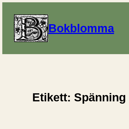
Hoppa
till
innehåll
Bokblomma
Etikett:
Spänning