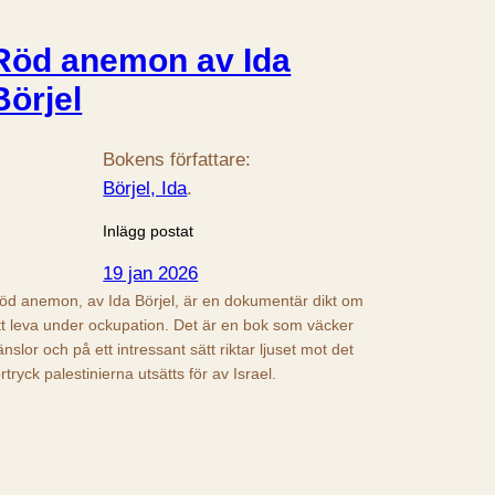
Röd anemon av Ida
Börjel
Bokens författare:
Börjel, Ida
.
Inlägg postat
19 jan 2026
öd anemon, av Ida Börjel, är en dokumentär dikt om
tt leva under ockupation. Det är en bok som väcker
änslor och på ett intressant sätt riktar ljuset mot det
örtryck palestinierna utsätts för av Israel.