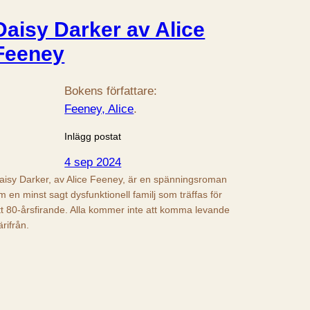
Daisy Darker av Alice
Feeney
Bokens författare:
Feeney, Alice
.
Inlägg postat
4 sep 2024
aisy Darker, av Alice Feeney, är en spänningsroman
m en minst sagt dysfunktionell familj som träffas för
tt 80-årsfirande. Alla kommer inte att komma levande
ärifrån.