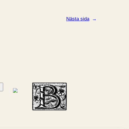
Nästa sida
→