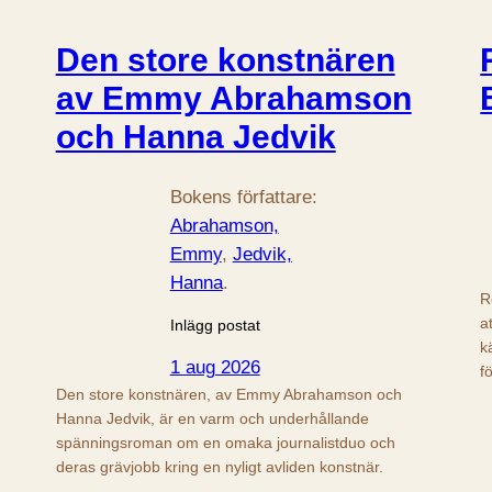
Den store konstnären
av Emmy Abrahamson
och Hanna Jedvik
Bokens författare:
Abrahamson,
Emmy
, 
Jedvik,
Hanna
.
R
a
Inlägg postat
k
1 aug 2026
f
Den store konstnären, av Emmy Abrahamson och
Hanna Jedvik, är en varm och underhållande
spänningsroman om en omaka journalistduo och
deras grävjobb kring en nyligt avliden konstnär.