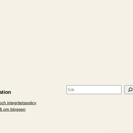
S
ation
ö
ch integritetspolicy
k
& om bloggen