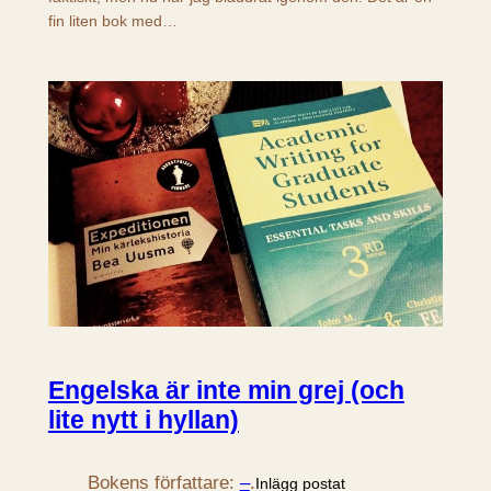
fin liten bok med…
Engelska är inte min grej (och
lite nytt i hyllan)
Bokens författare:
–
.
Inlägg postat