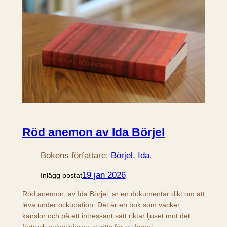
Röd anemon av Ida Börjel
Bokens författare:
Börjel, Ida
.
19 jan 2026
Inlägg postat
Röd anemon, av Ida Börjel, är en dokumentär dikt om att
leva under ockupation. Det är en bok som väcker
känslor och på ett intressant sätt riktar ljuset mot det
förtryck palestinierna utsätts för av Israel.