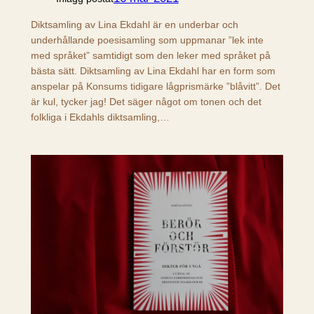
Diktsamling av Lina Ekdahl är en underbar och
underhållande poesisamling som uppmanar ”lek inte
med språket” samtidigt som den leker med språket på
bästa sätt. Diktsamling av Lina Ekdahl har en form som
anspelar på Konsums tidigare lågprismärke ”blåvitt”. Det
är kul, tycker jag! Det säger något om tonen och det
folkliga i Ekdahls diktsamling,…