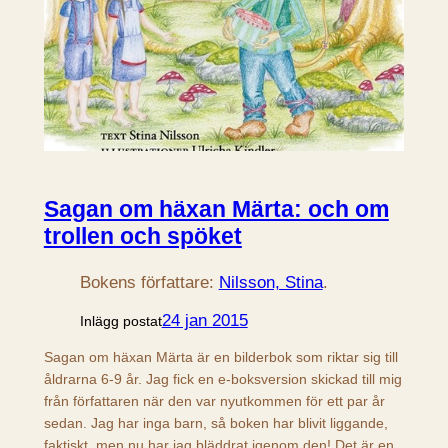
Sagan om häxan Märta: och om
trollen och spöket
Bokens författare:
Nilsson, Stina
.
24 jan 2015
Inlägg postat
Sagan om häxan Märta är en bilderbok som riktar sig till
åldrarna 6-9 år. Jag fick en e-boksversion skickad till mig
från författaren när den var nyutkommen för ett par år
sedan. Jag har inga barn, så boken har blivit liggande,
faktiskt, men nu har jag bläddrat igenom den! Det är en