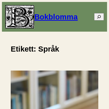
Hoppa
till
Bokblomma
Sök
innehåll
Etikett:
Språk