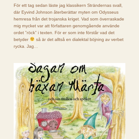
För ett tag sedan läste jag klassikern Strändernas svall,
där Eyvind Johnson återberättar myten om Odysseus
hemresa från det trojanska kriget. Vad som överraskade
mig mycket var att författaren genomgående använde
ordet ”röck” i texten. För er som inte förstår vad det
betyder
så är det alltså en dialektal böjning av verbet
rycka. Jag…