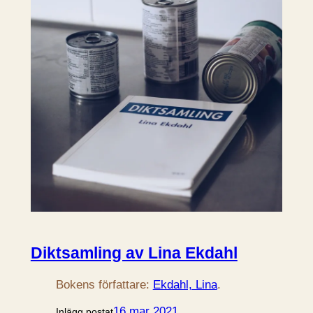
Diktsamling av Lina Ekdahl
Bokens författare:
Ekdahl, Lina
.
16 mar 2021
Inlägg postat