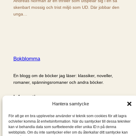
Andreas Norman är en thriller som utspelar sig i en så
skenbart mossig och trist miljö som UD. Där jobbar den
unga…
Bokblomma
En blogg om de böcker jag läser: klassiker, noveller,
romaner, spänningsromaner och andra böcker.
Information
Hantera samtycke
Cookie- och integritetspolicy
Om mig & om bloggen
För att ge en bra upplevelse använder vi teknik som cookies för att lagra
S
och/eller komma åt enhetsinformation. När du samtycker till dessa tekniker
kan vi behandla data som surfbeteende eller unika ID:n på denna
ö
webbplats. Om du inte samtycker eller om du återkallar ditt samtycke kan