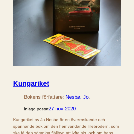
Kungariket
Bokens författare:
Nesbø, Jo
.
27 nov 2020
Inlägg postat
Kungariket av Jo Nesbø är en överraskande och
spännande bok om den hemvändande lillebrodern, som
ska få den sömniga fjällbyn att lyfta sig, och om hans