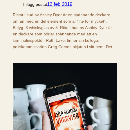
12 feb 2019
Inlägg postat
Ristat i hud av Ashley Dyer är en spännande deckare,
om än med en del element som är ”lite för mycket”.
Betyg: 3 whiskyglas av 5. Ritat i hud av Ashley Dyer är
en deckare som börjar spännande med att en
kriminalinspektör, Ruth Lake, finner sin kollega,
poliskommissarien Greg Carver, skjuten i sitt hem. Det…