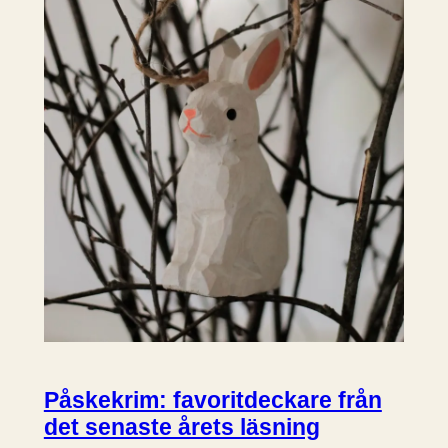
Påskekrim: favoritdeckare från
det senaste årets läsning