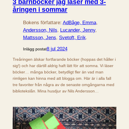
3 barnböcker jag läser med 3-
åringen i sommar
Bokens författare:
AdBåge, Emma
, 
Andersson, Nils
, 
Lucander, Jenny
, 
Mattsson, Jens
, 
Svetoft, Erik
.
8 jul 2024
Inlägg postat
Treåringen älskar fortfarande böcker (hoppas det håller i
sig!) och har därtill aldrig haft lätt för att somna. Vi läser
böcker… många böcker, betydligt fler än vad man
rimligen kan hinna med att blogga om. Här är i alla fall
tre favoriter från några av de senaste omgångarna med
bibliotekslån. Mina husdjur av Nils Andersson…