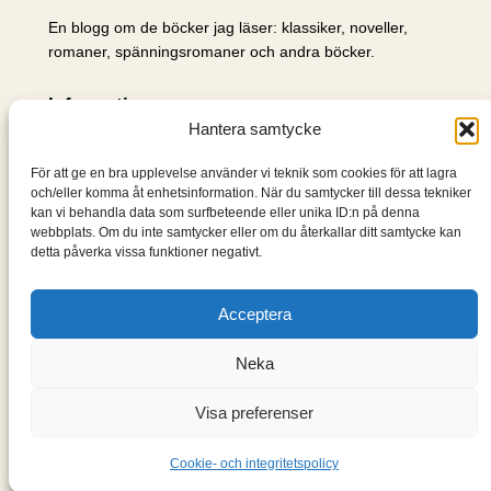
En blogg om de böcker jag läser: klassiker, noveller,
romaner, spänningsromaner och andra böcker.
Information
Hantera samtycke
Cookie- och integritetspolicy
Om mig & om bloggen
För att ge en bra upplevelse använder vi teknik som cookies för att lagra
S
och/eller komma åt enhetsinformation. När du samtycker till dessa tekniker
kan vi behandla data som surfbeteende eller unika ID:n på denna
ö
webbplats. Om du inte samtycker eller om du återkallar ditt samtycke kan
k
detta påverka vissa funktioner negativt.
Acceptera
Neka
Visa preferenser
Designad med
WordPress
Cookie- och integritetspolicy