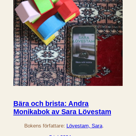
Bära och brista: Andra
Monikabok av Sara Lövestam
Bokens författare:
Lövestam, Sara
.