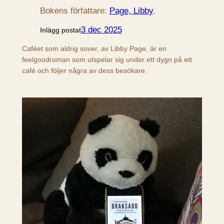
Bokens författare:
Page, Libby
.
3 dec 2025
Inlägg postat
Caféet som aldrig sover, av Libby Page, är en
feelgoodroman som utspelar sig under ett dygn på ett
café och följer några av dess besökare.