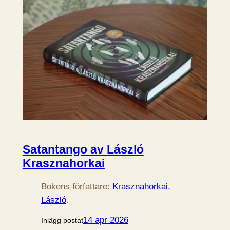
Satantango av László
Krasznahorkai
Bokens författare:
Krasznahorkai,
László
.
14 apr 2026
Inlägg postat