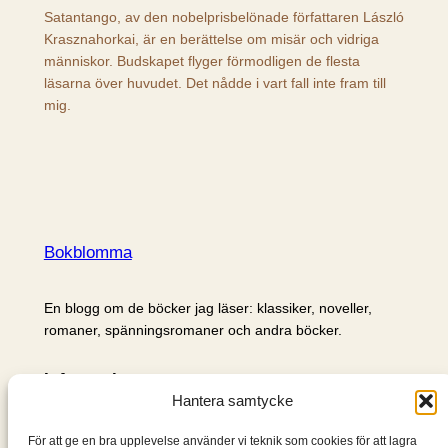
Satantango, av den nobelprisbelönade författaren László
Krasznahorkai, är en berättelse om misär och vidriga
människor. Budskapet flyger förmodligen de flesta
läsarna över huvudet. Det nådde i vart fall inte fram till
mig.
Bokblomma
En blogg om de böcker jag läser: klassiker, noveller,
romaner, spänningsromaner och andra böcker.
Information
Hantera samtycke
Cookie- och integritetspolicy
Om mig & om bloggen
För att ge en bra upplevelse använder vi teknik som cookies för att lagra