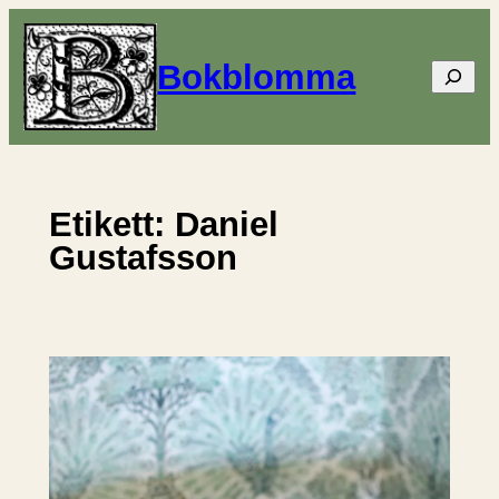
Hoppa
till
Bokblomma
Sök
innehåll
Etikett:
Daniel
Gustafsson