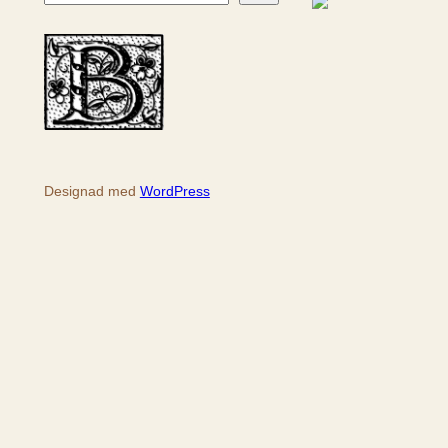
ö
k
Designad med
WordPress