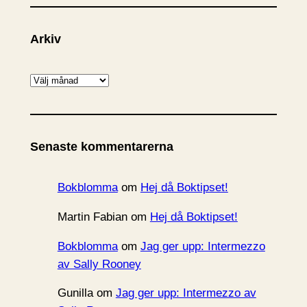
Arkiv
A
r
k
i
Senaste kommentarerna
v
Bokblomma
om
Hej då Boktipset!
Martin Fabian
om
Hej då Boktipset!
Bokblomma
om
Jag ger upp: Intermezzo
av Sally Rooney
Gunilla
om
Jag ger upp: Intermezzo av