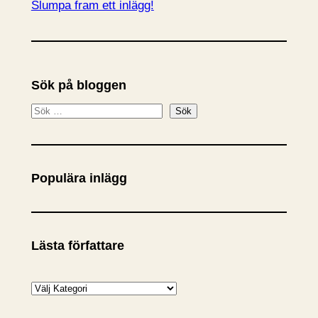
Slumpa fram ett inlägg!
Sök på bloggen
S
Sök
ö
k
Populära inlägg
Lästa författare
K
a