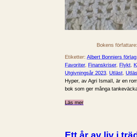
Bokens författare
Etiketter:
Albert Bonniers förlag
Favoriter
, 
Finanskriser
, 
Flykt
, 
K
Utgivningsår 2023
, 
Utläst
, 
Utlä
Hyper, av Agri Ismaïl, är en ro
bok som ger många tankeväckan
Läs mer
Ett år av liv i 