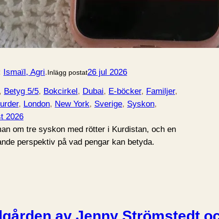
:
Ismaïl, Agri
.
26 jul 2026
Inlägg postat
, 
Betyg 5/5
, 
Bokcirkel
, 
Dubai
, 
E-böcker
, 
Familjer
, 
urder
, 
London
, 
New York
, 
Sverige
, 
Syskon
, 
st 2026
man om tre syskon med rötter i Kurdistan, och en
de perspektiv på vad pengar kan betyda.
trädgården av Jenny Strömstedt oc