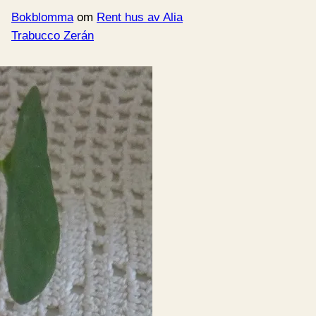
Bokblomma
om
Rent hus av Alia
Trabucco Zerán