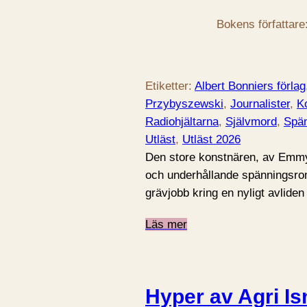
Bokens författare
Etiketter:
Albert Bonniers förlag
Przybyszewski
, 
Journalister
, 
K
Radiohjältarna
, 
Självmord
, 
Spä
Utläst
, 
Utläst 2026
Den store konstnären, av Emm
och underhållande spänningsro
grävjobb kring en nyligt avliden
Läs mer
Hyper av Agri Is