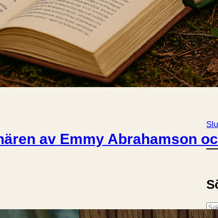
Slu
tnären av Emmy Abrahamson o
S
S