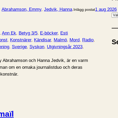
:
Abrahamson, Emmy
, 
Jedvik, Hanna
.
1 aug 2026
Inlägg postat
A
r
k
, 
Ann Ek
, 
Betyg 3/5
, 
E-böcker
, 
Esti
i
onst
, 
Konstnärer
, 
Kändisar
, 
Malmö
, 
Mord
, 
Radio
, 
S
v
nning
, 
Sverige
, 
Syskon
, 
Utgivningsår 2023
, 
y Abrahamson och Hanna Jedvik, är en varm
man om en omaka journalistduo och deras
 konstnär.
maïl