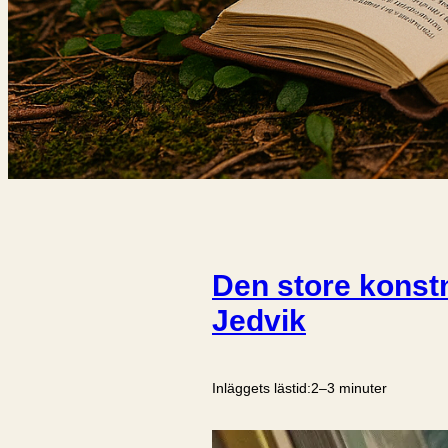
Den store kons
Jedvik
Inläggets lästid:
2–3 minuter