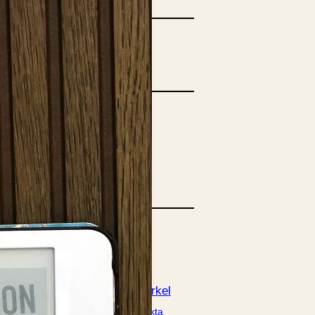
opulära inlägg
sta författare
opulära ämnen
rnböcker
Bokcirkel
Biografi
Blogga
E-böcker
Deckare
Fakta
handel