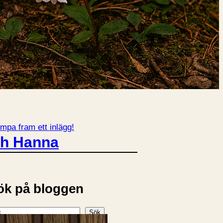
mpa fram ett inlägg!
ch Hanna
ök på bloggen
Sök