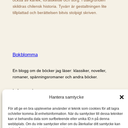
skildras chilensk historia. Tyvärr är gestaltningen lite
tillplattad och berättelsen bitvis stolpigt skriven.
Bokblomma
En blogg om de böcker jag läser: klassiker, noveller,
romaner, spänningsromaner och andra böcker.
Information
Hantera samtycke
Cookie- och integritetspolicy
Om mig & om bloggen
För att ge en bra upplevelse använder vi teknik som cookies för att lagra
S
och/eller komma åt enhetsinformation. När du samtycker till dessa tekniker
kan vi behandla data som surfbeteende eller unika ID:n på denna
ö
webbplats. Om du inte samtycker eller om du återkallar ditt samtycke kan