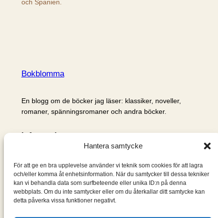
och Spanien.
Bokblomma
En blogg om de böcker jag läser: klassiker, noveller,
romaner, spänningsromaner och andra böcker.
Information
Hantera samtycke
Cookie- och integritetspolicy
Om mig & om bloggen
För att ge en bra upplevelse använder vi teknik som cookies för att lagra
S
och/eller komma åt enhetsinformation. När du samtycker till dessa tekniker
kan vi behandla data som surfbeteende eller unika ID:n på denna
ö
webbplats. Om du inte samtycker eller om du återkallar ditt samtycke kan
k
detta påverka vissa funktioner negativt.