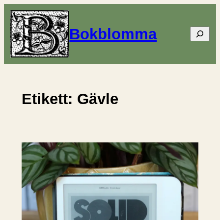
Hoppa
till
Bokblomma
Sök
innehåll
Etikett:
Gävle