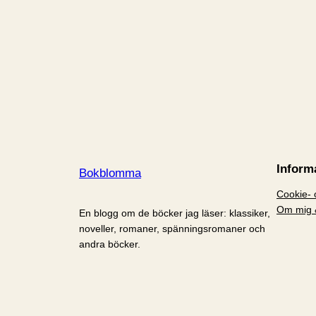
Inform
Bokblomma
Cookie- o
Om mig 
En blogg om de böcker jag läser: klassiker,
noveller, romaner, spänningsromaner och
andra böcker.