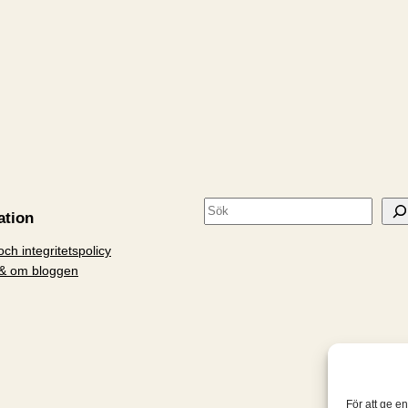
S
ation
ö
ch integritetspolicy
k
& om bloggen
För att ge e